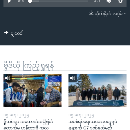
အ
0:00
3:21
သုတပဒေသာ အင်္ဂလိပ်စာ
ညွန်း
Learning English
တိုက်ရိုက် လင့်ခ်
စာမျက်နှာ
သို့
ဗွီအိုအေ လူမှုကွန်ယက်များ
ကျော်
မျှဝေပါ
ကြည့်
ရန်
ဘာသာစကားများ
ရှာဖွေ
ဗွီဒီယို ကြည့်ရှုရန်
ရန်
နေရာ
သို့
ကျော်
ရန်
၁၅ မတ္၊ ၂၀၂၅
၁၅ မတ္၊ ၂၀၂၅
ရိုဟင်ဂျာ အထောက်အပံ့ဖြတ်
အပစ်ရပ်ရေးသဘောမတူရင်
တောက်မှု ဟန့်တားဖို့ ကုလ
ရုရှားကို G7 ဒဏ်ခတ်မည်