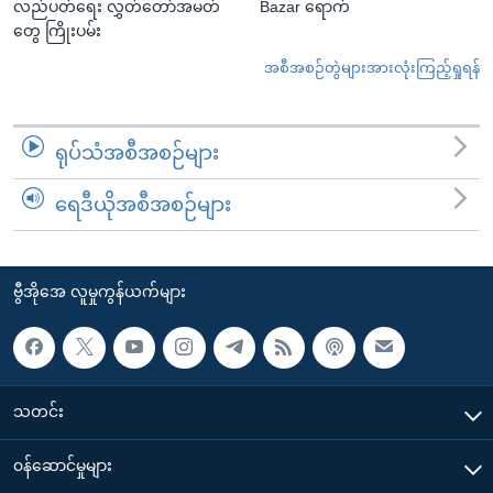
လည်ပတ်ရေး လွှတ်တော်အမတ်
Bazar ရောက်
တွေ ကြိုးပမ်း
အစီအစဉ်တွဲများအားလုံးကြည့်ရှုရန်
ရုပ်သံအစီအစဉ်များ
ရေဒီယိုအစီအစဉ်များ
ဗွီအိုအေ လူမှုကွန်ယက်များ
သတင်း
၀န်ဆောင်မှုများ