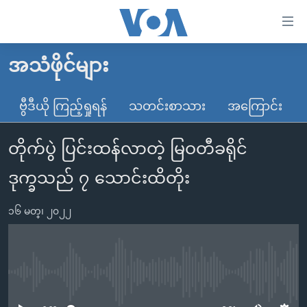
သုံး
ရ
လွယ်ကူ
အသံဖိုင်များ
မူလစာမျက်နှာ
စေ
မြန်မာ
ဗွီဒီယို ကြည့်ရှုရန်
သတင်းစာသား
အကြောင်း
သည့်
ကမ္ဘာ့သတင်းများ
Link
တိုက်ပွဲ ပြင်းထန်လာတဲ့ မြဝတီခရိုင်
ဗွီဒီယို
နိုင်ငံတကာ
များ
သတင်းလွတ်လပ်ခွင့်
အမေရိကန်
ဒုက္ခသည် ၇ သောင်းထိတိုး
ပင်မ
ရပ်ဝန်းတခု လမ်းတခု အလွန်
တရုတ်
အကြောင်းအရာ
၁၆ မတ္၊ ၂၀၂၂
သို့
အင်္ဂလိပ်စာလေ့လာမယ်
အစ္စရေး-ပါလက်စတိုင်း
ကျော်
အပတ်စဉ်ကဏ္ဍများ
အမေရိကန်သုံးအီဒီယံ
ကြည့်
ရေဒီယိုနှင့်ရုပ်သံ အချက်အလက်များ
မကြေးမုံရဲ့ အင်္ဂလိပ်စာ
ရေဒီယို
ရန်
No media source currently available
ပင်မ
ရေဒီယို/တီဗွီအစီအစဉ်
ရုပ်ရှင်ထဲက အင်္ဂလိပ်စာ
တီဗွီ