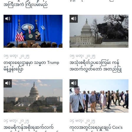
အကြီးအကဲ ကြိုးပမ်းမည်
၁၅ မတ္၊ ၂၀၂၅
၁၅ မတ္၊ ၂၀၂၅
တရားရေးဌာနမှာ သမ္မတ Trump
အသုံးစရိတ်ဥပဒေကြမ်း ကန်
မိန့်ခွန်းပြော
အထက်လွှတ်တော် အတည်ပြု
၁၄ မတ္၊ ၂၀၂၅
၁၄ မတ္၊ ၂၀၂၅
အမေရိကန်အစိုးရဆက်လက်
ကုလအတွင်းရေးမှူးချုပ် Cox's