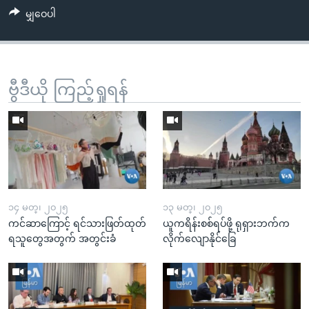
မျှဝေပါ
ဗွီဒီယို ကြည့်ရှုရန်
၁၄ မတ္၊ ၂၀၂၅
၁၃ မတ္၊ ၂၀၂၅
ကင်ဆာကြောင့် ရင်သားဖြတ်ထုတ်
ယူကရိန်းစစ်ရပ်ဖို့ ရုရှားဘက်က
ရသူတွေအတွက် အတွင်းခံ
လိုက်လျောနိုင်ခြေ