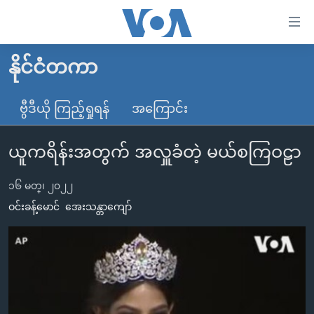
သုံး
ရ
လွယ်ကူ
နိုင်ငံတကာ
မူလစာမျက်နှာ
စေ
မြန်မာ
ဗွီဒီယို ကြည့်ရှုရန်
အကြောင်း
သည့်
ကမ္ဘာ့သတင်းများ
Link
ယူကရိန်းအတွက် အလှူခံတဲ့ မယ်စကြဝဠာ
ဗွီဒီယို
နိုင်ငံတကာ
များ
သတင်းလွတ်လပ်ခွင့်
အမေရိကန်
ပင်မ
၁၆ မတ္၊ ၂၀၂၂
ရပ်ဝန်းတခု လမ်းတခု အလွန်
တရုတ်
အကြောင်းအရာ
ဝင်းခန့်မောင်
အေးသန္တာကျော်
သို့
အင်္ဂလိပ်စာလေ့လာမယ်
အစ္စရေး-ပါလက်စတိုင်း
ကျော်
အပတ်စဉ်ကဏ္ဍများ
အမေရိကန်သုံးအီဒီယံ
ကြည့်
ရေဒီယိုနှင့်ရုပ်သံ အချက်အလက်များ
မကြေးမုံရဲ့ အင်္ဂလိပ်စာ
ရေဒီယို
ရန်
ပင်မ
ရေဒီယို/တီဗွီအစီအစဉ်
ရုပ်ရှင်ထဲက အင်္ဂလိပ်စာ
တီဗွီ