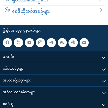
ရေဒီယိုအစီအစဉ်များ
ဗွီအိုအေ လူမှုကွန်ယက်များ
သတင်း
၀န်ဆောင်မှုများ
အပတ်စဉ်ကဏ္ဍများ
အင်္ဂလိပ်သင်ခန်းစာများ
ရေဒီယို