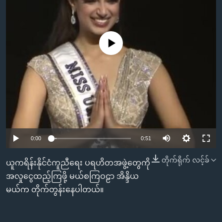
အ
သုတပဒေသာ အင်္ဂလိပ်စာ
ညွန်း
Learning English
စာမျက်နှာ
သို့
No media source currently available
ဗွီအိုအေ လူမှုကွန်ယက်များ
ကျော်
ကြည့်
ရန်
ဘာသာစကားများ
ရှာဖွေ
ရန်
နေရာ
သို့
0:00
0:51
ကျော်
တိုက်ရိုက် လင့်ခ်
ယူကရိန်းနိုင်ငံကူညီရေး ပရဟိတအဖွဲ့တွေကို
ရန်
အလှုငွေထည့်ကြဖို့ မယ်စကြဝဠာ အိန္ဒိယ
မယ်က တိုက်တွန်းနေပါတယ်။