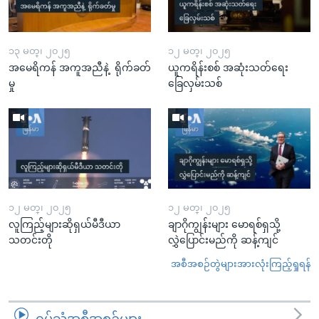
၁၃ မတ္၊ ၂၀၂၅
၁၂ မတ္၊ ၂၀၂၅
အမေရိကန် အကူအညီနဲ့ ရိုက်ခတ်
ယူကရိန်းစစ် အဆုံးသတ်ရေး
မှု
ခြေလှမ်းသစ်
၁၂ မတ္၊ ၂၀၂၅
၁၂ မတ္၊ ၂၀၂၅
လူကြည့်များဆိုရှယ်မီဒီယာ
ချာဂိုကျွန်းများ မောရစ်ရှသို့
သတင်းတို
လွှဲပြောင်းမည်ကို ဆန့်ကျင်
အစီအစဉ်တွဲများအားလုံးကြည့်ရှုရန်
ရုပ်သံအစီအစဉ်များ