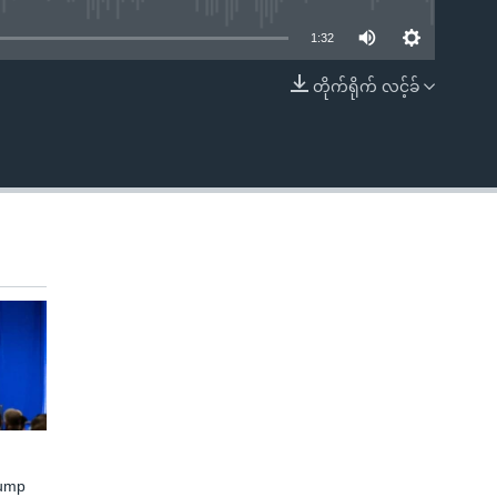
1:32
တိုက်ရိုက် လင့်ခ်
EMBED
rump