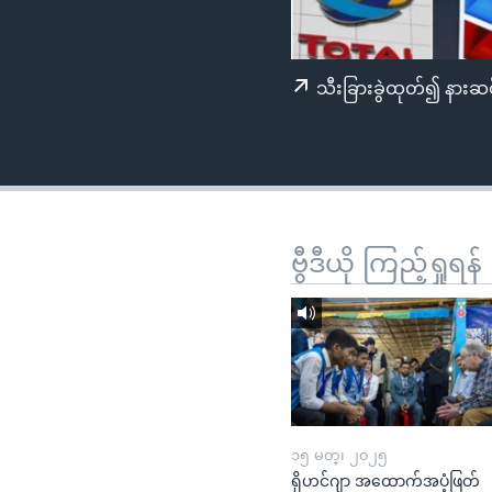
သုတပဒေသာ အင်္ဂလိပ်စာ
အ
ညွန်း
စာမျက်နှာ
သီးခြားခွဲထုတ်၍ နားဆင
သို့
ကျော်
ကြည့်
ရန်
ရှာဖွေ
ရန်
ဗွီဒီယို ကြည့်ရှုရန်
နေရာ
သို့
ကျော်
ရန်
၁၅ မတ္၊ ၂၀၂၅
ရိုဟင်ဂျာ အထောက်အပံ့ဖြတ်