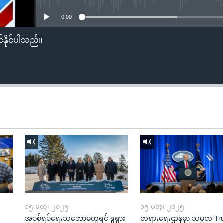
0:00
်နိုင်ပါသည်။
၁၅ မတ္၊ ၂၀၂၅
၁၅ မတ္၊ ၂၀၂၅
အပစ်ရပ်ရေးသဘောမတူရင် ရုရှား
တရားရေးဌာနမှာ သမ္မတ T