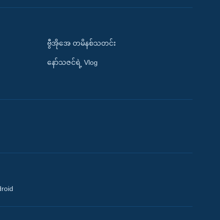
ဗွီအိုအေ တမိနစ်သတင်း
နော်သဇင်ရဲ့ Vlog
droid