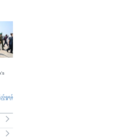
x's
်ရှုရန်