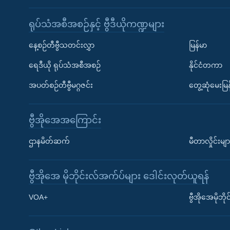
ရုပ်သံအစီအစဉ်နှင့် ဗွီဒီယိုကဏ္ဍများ
နေ့စဉ်တီဗွီသတင်းလွှာ
မြန်မာ
ရေဒီယို ရုပ်သံအစီအစဉ်
နိုင်ငံတကာ
အပတ်စဉ်တီဗွီမဂ္ဂဇင်း
တွေ့ဆုံမေးမြန
ဗွီအိုအေအကြောင်း
ဌာနမိတ်ဆက်
မီတာလှိုင်းမျာ
ဗွီအိုအေ မိုဘိုင်းလ်အက်ပ်များ ဒေါင်းလုတ်ယူရန်
Learning English
VOA+
ဗွီအိုအေမိုဘ
ဗွီအိုအေ လူမှုကွန်ယက်များ