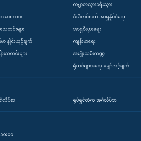
ကမ္ဘာတလွှားခရီးသွား
း အားကစား
ဒီသီတင်းပတ် အာရှနိုင်ငံရေး
ားသတင်းများ
အာရှစီးပွားရေး
်မာ နှိုင်းယှဉ်ချက်
ကျန်းမာရေး
ပြားသတင်းများ
အမျိုးသမီးကဏ္ဍ
ရိုဟင်ဂျာအရေး မျှော်လင့်ချက်
်္ဂလိပ်စာ
ရုပ်ရှင်ထဲက အင်္ဂလိပ်စာ
၀-၁၀း၀၀