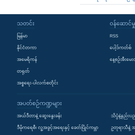
သတင်း
၀န်ဆောင်မှ
မြန်မာ
RSS
နိုင်ငံတကာ
ပေါ့ဒ်ကတ်စ်
အမေရိကန်
နေ့စဉ်အီးမေ
တရုတ်
အစ္စရေး-ပါလက်စတိုင်း
အပတ်စဉ်ကဏ္ဍများ
အယ်ဒီတာနဲ့ ဆွေးနွေးခန်း
သိပ္ပံနဲ့နည်း
ဒီမိုကရေစီ၊ လူ့အခွင့်အရေးနှင့် ခေတ်ပြိုင်ကမ္ဘာ
ဥတုရာသီနဲ့ 