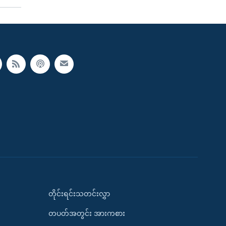
တိုင်းရင်းသတင်းလွှာ
တပတ်အတွင်း အားကစား