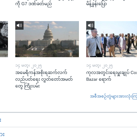
ကို G7 ဒဏ်ခတ်မည်
မိန့်ခွန်းပြော
၁၄ မတ္၊ ၂၀၂၅
၁၄ မတ္၊ ၂၀၂၅
အမေရိကန်အစိုးရဆက်လက်
ကုလအတွင်းရေးမှူးချုပ် Co
လည်ပတ်ရေး လွှတ်တော်အမတ်
Bazar ရောက်
တွေ ကြိုးပမ်း
အစီအစဉ်တွဲများအားလုံးကြည့
း
ား