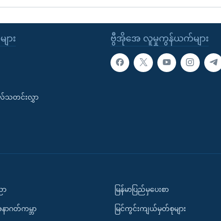
ုများ
ဗွီအိုအေ လူမှုကွန်ယက်များ
းလ်သတင်းလွှာ
ပညာ
မြန်မာပြည်မှပေးစာ
အနာဂတ်ကမ္ဘာ
မြင်ကွင်းကျယ်မှတ်စုများ