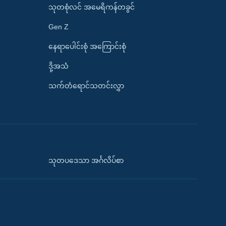
သုတစုံလင် အမေရိကန်တခွင်
Gen Z
နေရာပေါင်းစုံ အကြောင်းစုံ
ဒို့အသံ
သက်တံရောင်သတင်းလွှာ
သုတပဒေသာ အင်္ဂလိပ်စာ