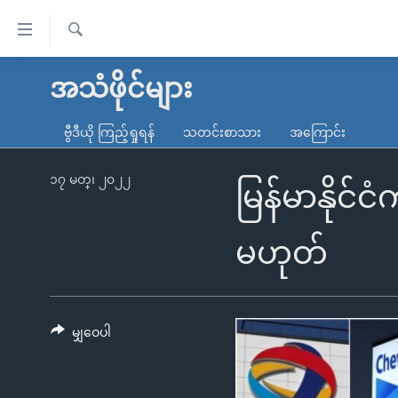
သုံး
ရ
ရှာဖွေ
လွယ်ကူ
မူလစာမျက်နှာ
အသံဖိုင်များ
ရ
စေ
မြန်မာ
လာ
ဗွီဒီယို ကြည့်ရှုရန်
သတင်းစာသား
အကြောင်း
သည့်
ဒ်
ကမ္ဘာ့သတင်းများ
Link
ဗွီဒီယို
နိုင်ငံတကာ
၁၇ မတ္၊ ၂၀၂၂
မြန်မာနိုင်
များ
သတင်းလွတ်လပ်ခွင့်
အမေရိကန်
ပင်မ
ရပ်ဝန်းတခု လမ်းတခု အလွန်
တရုတ်
မဟုတ်
အကြောင်းအရာ
အင်္ဂလိပ်စာလေ့လာမယ်
အစ္စရေး-ပါလက်စတိုင်း
သို့
အပတ်စဉ်ကဏ္ဍများ
အမေရိကန်သုံးအီဒီယံ
ကျော်
ကြည့်
မျှဝေပါ
ရေဒီယိုနှင့်ရုပ်သံ အချက်အလက်များ
မကြေးမုံရဲ့ အင်္ဂလိပ်စာ
ရေဒီယို
ရန်
ရေဒီယို/တီဗွီအစီအစဉ်
ရုပ်ရှင်ထဲက အင်္ဂလိပ်စာ
တီဗွီ
ပင်မ