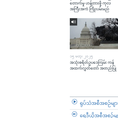
တောက်မှု ဟန့်တားဖို့ ကုလ
အကြီးအကဲ ကြိုးပမ်းမည်
၁၅ မတ္၊ ၂၀၂၅
အသုံးစရိတ်ဥပဒေကြမ်း ကန်
အထက်လွှတ်တော် အတည်ပြု
ရုပ်သံအစီအစဉ်မျာ
ရေဒီယိုအစီအစဉ်မျ