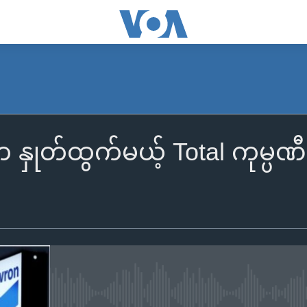
ငံက နှုတ်ထွက်မယ့် Total ကုမ္
No media source currently availa