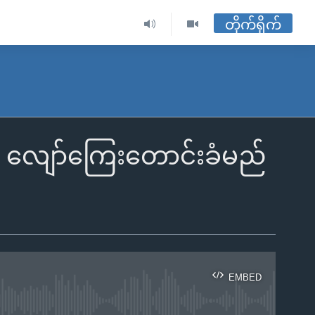
တိုက်ရိုက်
ပဏီ လျော်ကြေးတောင်းခံမည်
EMBED
ble