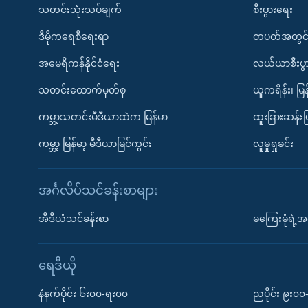
သတင်းသုံးသပ်ချက်
စီးပွားရေး
ဒီမိုကရေစီရေးရာ
တပတ်အတွင်
အမေရိကန်နိုင်ငံရေး
လယ်ယာစီးပွ
သတင်းထောက်မှတ်စု
ယူကရိန်း၊ မြန
ကမ္ဘာ့သတင်းမီဒီယာထဲက မြန်မာ
ထူးခြားဆန်း
ကမ္ဘာ့ မြန်မာ့ မီဒီယာမြင်ကွင်း
လူမှုရှုခင်း
အင်္ဂလိပ်သင်ခန်းစာများ
အီဒီယံသင်ခန်းစာ
မကြေးမုံရဲ့အင
ရေဒီယို
နံနက်ပိုင်း ၆း၀၀-ရး၀၀
ညပိုင်း ၉း၀