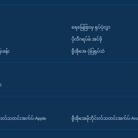
ရေမြေခြားမှ ရုပ်ပုံလွှာ
ပိုလီဂရပ်ဖ်.အင်ဖို
်းခန်း
ဗွီအိုအေ ပုံပြရုပ်သံ
း
ိုင်းလ်သတင်းအက်ပ်-Apple
ဗွီအိုအေမိုဘိုင်းလ်သတင်းအက်ပ်-An