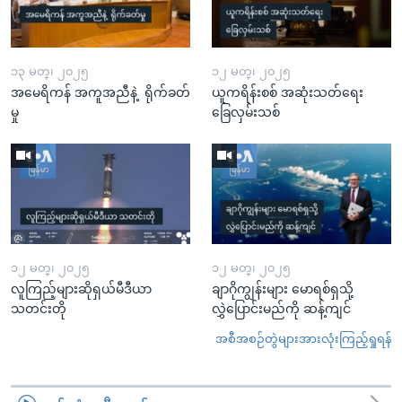
၁၃ မတ္၊ ၂၀၂၅
၁၂ မတ္၊ ၂၀၂၅
အမေရိကန် အကူအညီနဲ့ ရိုက်ခတ်
ယူကရိန်းစစ် အဆုံးသတ်ရေး
မှု
ခြေလှမ်းသစ်
၁၂ မတ္၊ ၂၀၂၅
၁၂ မတ္၊ ၂၀၂၅
လူကြည့်များဆိုရှယ်မီဒီယာ
ချာဂိုကျွန်းများ မောရစ်ရှသို့
သတင်းတို
လွှဲပြောင်းမည်ကို ဆန့်ကျင်
အစီအစဉ်တွဲများအားလုံးကြည့်ရှုရန်