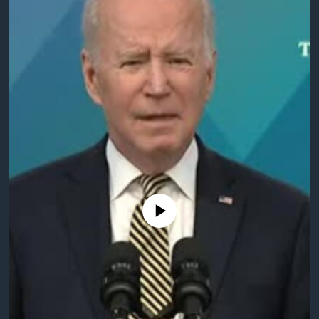
အ
သုတပဒေသာ အင်္ဂလိပ်စာ
ညွန်း
Learning English
စာမျက်နှာ
သို့
ဗွီအိုအေ လူမှုကွန်ယက်များ
ကျော်
ကြည့်
ရန်
ဘာသာစကားများ
ရှာဖွေ
ရန်
နေရာ
သို့
No media source currently available
ကျော်
ရန်