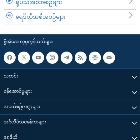
ရုပ်သံအစီအစဉ်များ
ရေဒီယိုအစီအစဉ်များ
ဗွီအိုအေ လူမှုကွန်ယက်များ
သတင်း
၀န်ဆောင်မှုများ
အပတ်စဉ်ကဏ္ဍများ
အင်္ဂလိပ်သင်ခန်းစာများ
ရေဒီယို