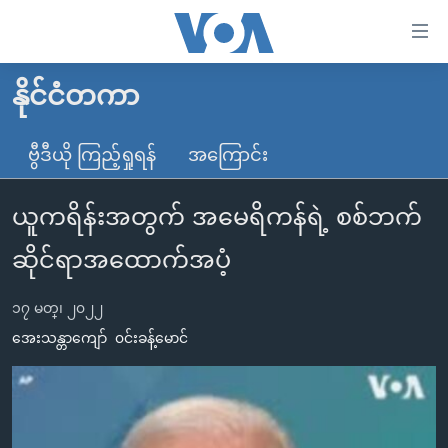
သုံး
ရ
လွယ်ကူ
နိုင်ငံတကာ
မူလစာမျက်နှာ
စေ
မြန်မာ
ဗွီဒီယို ကြည့်ရှုရန်
အကြောင်း
သည့်
ကမ္ဘာ့သတင်းများ
Link
ယူကရိန်းအတွက် အမေရိကန်ရဲ့ စစ်ဘက်
ဗွီဒီယို
နိုင်ငံတကာ
များ
သတင်းလွတ်လပ်ခွင့်
အမေရိကန်
ဆိုင်ရာအထောက်အပံ့
ပင်မ
ရပ်ဝန်းတခု လမ်းတခု အလွန်
တရုတ်
အကြောင်းအရာ
၁၇ မတ္၊ ၂၀၂၂
သို့
အင်္ဂလိပ်စာလေ့လာမယ်
အစ္စရေး-ပါလက်စတိုင်း
အေးသန္တာကျော်
၀င်းခန့်မောင်
ကျော်
အပတ်စဉ်ကဏ္ဍများ
အမေရိကန်သုံးအီဒီယံ
ကြည့်
ရေဒီယိုနှင့်ရုပ်သံ အချက်အလက်များ
မကြေးမုံရဲ့ အင်္ဂလိပ်စာ
ရေဒီယို
ရန်
ပင်မ
ရေဒီယို/တီဗွီအစီအစဉ်
ရုပ်ရှင်ထဲက အင်္ဂလိပ်စာ
တီဗွီ