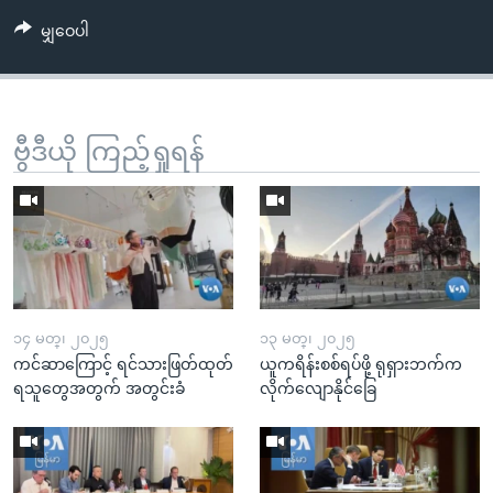
မျှဝေပါ
ဗွီဒီယို ကြည့်ရှုရန်
၁၄ မတ္၊ ၂၀၂၅
၁၃ မတ္၊ ၂၀၂၅
ကင်ဆာကြောင့် ရင်သားဖြတ်ထုတ်
ယူကရိန်းစစ်ရပ်ဖို့ ရုရှားဘက်က
ရသူတွေအတွက် အတွင်းခံ
လိုက်လျောနိုင်ခြေ