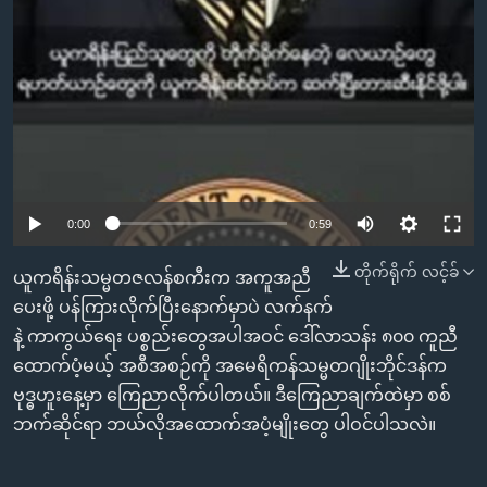
0:00
0:59
တိုက်ရိုက် လင့်ခ်
ယူကရိန်းသမ္မတဇလန်စကီးက အကူအညီ
ပေးဖို့ ပန်ကြားလိုက်ပြီးနောက်မှာပဲ လက်နက်
နဲ့ ကာကွယ်ရေး ပစ္စည်းတွေအပါအဝင် ဒေါ်လာသန်း ၈၀၀ ကူညီ
ထောက်ပံ့မယ့် အစီအစဉ်ကို အမေရိကန်သမ္မတဂျိုးဘိုင်ဒန်က
ဗုဒ္ဓဟူးနေ့မှာ ကြေညာလိုက်ပါတယ်။ ဒီကြေညာချက်ထဲမှာ စစ်
ဘက်ဆိုင်ရာ ဘယ်လိုအထောက်အပံ့မျိုးတွေ ပါဝင်ပါသလဲ။