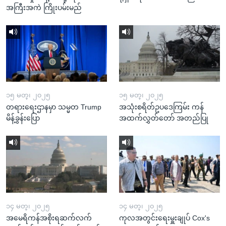
အကြီးအကဲ ကြိုးပမ်းမည်
၁၅ မတ္၊ ၂၀၂၅
၁၅ မတ္၊ ၂၀၂၅
တရားရေးဌာနမှာ သမ္မတ Trump
အသုံးစရိတ်ဥပဒေကြမ်း ကန်
မိန့်ခွန်းပြော
အထက်လွှတ်တော် အတည်ပြု
၁၄ မတ္၊ ၂၀၂၅
၁၄ မတ္၊ ၂၀၂၅
အမေရိကန်အစိုးရဆက်လက်
ကုလအတွင်းရေးမှူးချုပ် Cox's