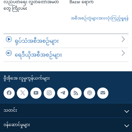
လည်ပတ်ရေး လွှတ်တော်အမတ်
Bazar ရောက်
တွေ ကြိုးပမ်း
အစီအစဉ်တွဲများအားလုံးကြည့်ရှုရန်
ရုပ်သံအစီအစဉ်များ
ရေဒီယိုအစီအစဉ်များ
ဗွီအိုအေ လူမှုကွန်ယက်များ
သတင်း
၀န်ဆောင်မှုများ