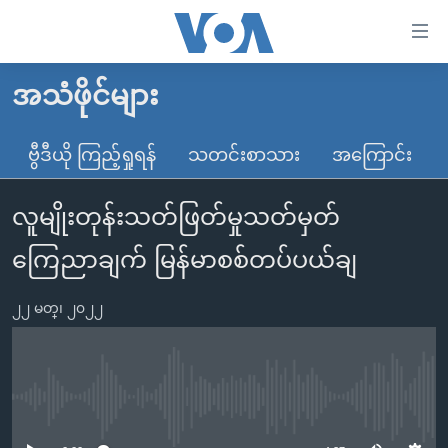
သုံး
ရ
လွယ်ကူ
အသံဖိုင်များ
မူလစာမျက်နှာ
စေ
မြန်မာ
ဗွီဒီယို ကြည့်ရှုရန်
သတင်းစာသား
အကြောင်း
သည့်
ကမ္ဘာ့သတင်းများ
Link
လူမျိုးတုန်းသတ်ဖြတ်မှုသတ်မှတ်
ဗွီဒီယို
နိုင်ငံတကာ
များ
သတင်းလွတ်လပ်ခွင့်
အမေရိကန်
ကြေညာချက် မြန်မာစစ်တပ်ပယ်ချ
ပင်မ
ရပ်ဝန်းတခု လမ်းတခု အလွန်
တရုတ်
အကြောင်းအရာ
၂၂ မတ္၊ ၂၀၂၂
သို့
အင်္ဂလိပ်စာလေ့လာမယ်
အစ္စရေး-ပါလက်စတိုင်း
ကျော်
အပတ်စဉ်ကဏ္ဍများ
အမေရိကန်သုံးအီဒီယံ
ကြည့်
ရေဒီယိုနှင့်ရုပ်သံ အချက်အလက်များ
မကြေးမုံရဲ့ အင်္ဂလိပ်စာ
ရေဒီယို
ရန်
No media source currently available
ပင်မ
ရေဒီယို/တီဗွီအစီအစဉ်
ရုပ်ရှင်ထဲက အင်္ဂလိပ်စာ
တီဗွီ