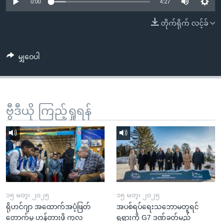
အ
0:00
4:27
သုတပဒေသာ အင်္ဂလိပ်စာ
ညွန်း
Learning English
တိုက်ရိုက် လင့်ခ်
စာမျက်နှာ
သို့
ဗွီအိုအေ လူမှုကွန်ယက်များ
ကျော်
မျှဝေပါ
ကြည့်
ရန်
ဘာသာစကားများ
ရှာဖွေ
ဗွီဒီယို ကြည့်ရှုရန်
ရန်
နေရာ
သို့
ကျော်
ရန်
၁၅ မတ္၊ ၂၀၂၅
၁၅ မတ္၊ ၂၀၂၅
ရိုဟင်ဂျာ အထောက်အပံ့ဖြတ်
အပစ်ရပ်ရေးသဘောမတူရင်
တောက်မှု ဟန့်တားဖို့ ကုလ
ရုရှားကို G7 ဒဏ်ခတ်မည်