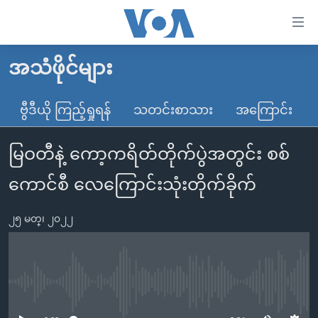
သုံး
ရ
လွယ်ကူ
အသံဖိုင်များ
မူလစာမျက်နှာ
စေ
မြန်မာ
ဗွီဒီယို ကြည့်ရှုရန်
သတင်းစာသား
အကြောင်း
သည့်
ကမ္ဘာ့သတင်းများ
Link
မြဝတီနဲ့ ကော့ကရိတ်တိုက်ပွဲအတွင်း စစ်
ဗွီဒီယို
နိုင်ငံတကာ
များ
သတင်းလွတ်လပ်ခွင့်
အမေရိကန်
ကောင်စီ လေကြောင်းသုံးတိုက်ခိုက်
ပင်မ
ရပ်ဝန်းတခု လမ်းတခု အလွန်
တရုတ်
အကြောင်းအရာ
၂၅ မတ္၊ ၂၀၂၂
သို့
အင်္ဂလိပ်စာလေ့လာမယ်
အစ္စရေး-ပါလက်စတိုင်း
ကျော်
အပတ်စဉ်ကဏ္ဍများ
အမေရိကန်သုံးအီဒီယံ
ကြည့်
ရေဒီယိုနှင့်ရုပ်သံ အချက်အလက်များ
မကြေးမုံရဲ့ အင်္ဂလိပ်စာ
ရေဒီယို
ရန်
No media source currently available
ပင်မ
ရေဒီယို/တီဗွီအစီအစဉ်
ရုပ်ရှင်ထဲက အင်္ဂလိပ်စာ
တီဗွီ