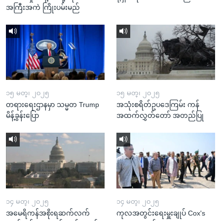
အကြီးအကဲ ကြိုးပမ်းမည်
၁၅ မတ္၊ ၂၀၂၅
၁၅ မတ္၊ ၂၀၂၅
တရားရေးဌာနမှာ သမ္မတ Trump
အသုံးစရိတ်ဥပဒေကြမ်း ကန်
မိန့်ခွန်းပြော
အထက်လွှတ်တော် အတည်ပြု
၁၄ မတ္၊ ၂၀၂၅
၁၄ မတ္၊ ၂၀၂၅
အမေရိကန်အစိုးရဆက်လက်
ကုလအတွင်းရေးမှူးချုပ် Cox's