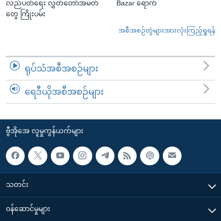
လည်ပတ်ရေး လွှတ်တော်အမတ်
Bazar ရောက်
တွေ ကြိုးပမ်း
အစီအစဉ်တွဲများအားလုံးကြည့်ရှုရန်
ရုပ်သံအစီအစဉ်များ
ရေဒီယိုအစီအစဉ်များ
ဗွီအိုအေ လူမှုကွန်ယက်များ
သတင်း
၀န်ဆောင်မှုများ