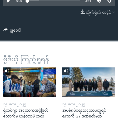
အ
0:00
3:34
သုတပဒေသာ အင်္ဂလိပ်စာ
ညွန်း
Learning English
တိုက်ရိုက် လင့်ခ်
စာမျက်နှာ
သို့
ဗွီအိုအေ လူမှုကွန်ယက်များ
ကျော်
မျှဝေပါ
ကြည့်
ရန်
ဘာသာစကားများ
ရှာဖွေ
ဗွီဒီယို ကြည့်ရှုရန်
ရန်
နေရာ
သို့
ကျော်
ရန်
၁၅ မတ္၊ ၂၀၂၅
၁၅ မတ္၊ ၂၀၂၅
ရိုဟင်ဂျာ အထောက်အပံ့ဖြတ်
အပစ်ရပ်ရေးသဘောမတူရင်
တောက်မှု ဟန့်တားဖို့ ကုလ
ရုရှားကို G7 ဒဏ်ခတ်မည်