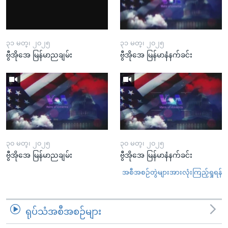
၃၁ မတ္၊ ၂၀၂၅
၃၁ မတ္၊ ၂၀၂၅
ဗွီအိုအေ မြန်မာညချမ်း
ဗွီအိုအေ မြန်မာနံနက်ခင်း
၃၀ မတ္၊ ၂၀၂၅
၃၀ မတ္၊ ၂၀၂၅
ဗွီအိုအေ မြန်မာညချမ်း
ဗွီအိုအေ မြန်မာနံနက်ခင်း
အစီအစဉ်တွဲများအားလုံးကြည့်ရှုရန်
ရုပ်သံအစီအစဉ်များ