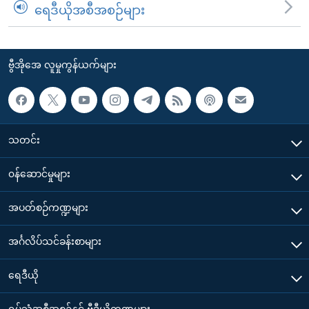
ရေဒီယိုအစီအစဉ်များ
ဗွီအိုအေ လူမှုကွန်ယက်များ
သတင်း
၀န်ဆောင်မှုများ
အပတ်စဉ်ကဏ္ဍများ
အင်္ဂလိပ်သင်ခန်းစာများ
ရေဒီယို