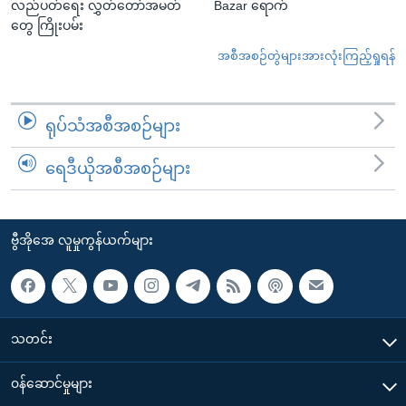
လည်ပတ်ရေး လွှတ်တော်အမတ်
Bazar ရောက်
တွေ ကြိုးပမ်း
အစီအစဉ်တွဲများအားလုံးကြည့်ရှုရန်
ရုပ်သံအစီအစဉ်များ
ရေဒီယိုအစီအစဉ်များ
ဗွီအိုအေ လူမှုကွန်ယက်များ
သတင်း
၀န်ဆောင်မှုများ