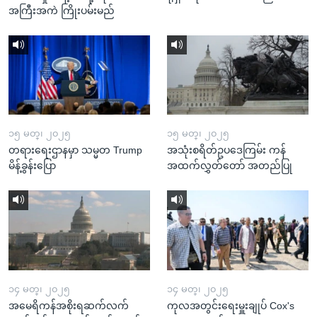
အကြီးအကဲ ကြိုးပမ်းမည်
၁၅ မတ္၊ ၂၀၂၅
၁၅ မတ္၊ ၂၀၂၅
တရားရေးဌာနမှာ သမ္မတ Trump
အသုံးစရိတ်ဥပဒေကြမ်း ကန်
မိန့်ခွန်းပြော
အထက်လွှတ်တော် အတည်ပြု
၁၄ မတ္၊ ၂၀၂၅
၁၄ မတ္၊ ၂၀၂၅
အမေရိကန်အစိုးရဆက်လက်
ကုလအတွင်းရေးမှူးချုပ် Cox's