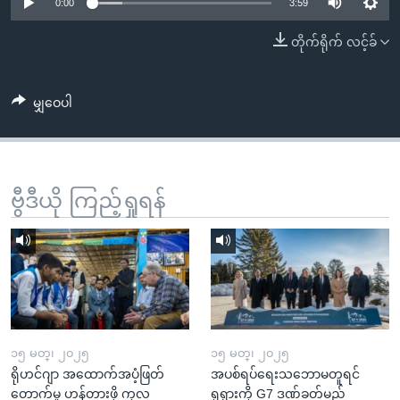
အ
0:00
3:59
သုတပဒေသာ အင်္ဂလိပ်စာ
ညွန်း
Learning English
တိုက်ရိုက် လင့်ခ်
စာမျက်နှာ
သို့
ဗွီအိုအေ လူမှုကွန်ယက်များ
ကျော်
မျှဝေပါ
ကြည့်
ရန်
ဘာသာစကားများ
ရှာဖွေ
ဗွီဒီယို ကြည့်ရှုရန်
ရန်
နေရာ
သို့
ကျော်
ရန်
၁၅ မတ္၊ ၂၀၂၅
၁၅ မတ္၊ ၂၀၂၅
ရိုဟင်ဂျာ အထောက်အပံ့ဖြတ်
အပစ်ရပ်ရေးသဘောမတူရင်
တောက်မှု ဟန့်တားဖို့ ကုလ
ရုရှားကို G7 ဒဏ်ခတ်မည်