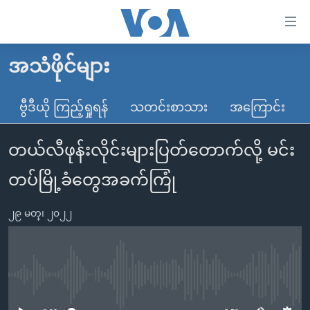
သုံး
ရ
လွယ်ကူ
အသံဖိုင်များ
မူလစာမျက်နှာ
စေ
မြန်မာ
ဗွီဒီယို ကြည့်ရှုရန်
သတင်းစာသား
အကြောင်း
သည့်
ကမ္ဘာ့သတင်းများ
Link
တယ်လီဖုန်းလိုင်းများပြတ်တောက်လို့ မင်း
ဗွီဒီယို
နိုင်ငံတကာ
များ
သတင်းလွတ်လပ်ခွင့်
အမေရိကန်
တပ်မြို့ခံတွေအခက်ကြုံ
ပင်မ
ရပ်ဝန်းတခု လမ်းတခု အလွန်
တရုတ်
အကြောင်းအရာ
၂၉ မတ္၊ ၂၀၂၂
သို့
အင်္ဂလိပ်စာလေ့လာမယ်
အစ္စရေး-ပါလက်စတိုင်း
ကျော်
အပတ်စဉ်ကဏ္ဍများ
အမေရိကန်သုံးအီဒီယံ
ကြည့်
ရေဒီယိုနှင့်ရုပ်သံ အချက်အလက်များ
မကြေးမုံရဲ့ အင်္ဂလိပ်စာ
ရေဒီယို
ရန်
No media source currently available
ပင်မ
ရေဒီယို/တီဗွီအစီအစဉ်
ရုပ်ရှင်ထဲက အင်္ဂလိပ်စာ
တီဗွီ