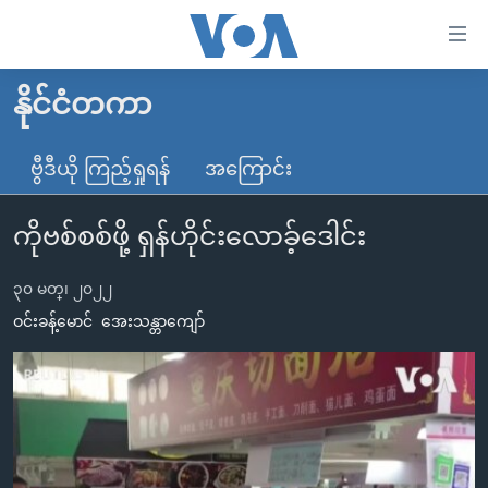
သုံး
ရ
လွယ်ကူ
နိုင်ငံတကာ
မူလစာမျက်နှာ
စေ
မြန်မာ
ဗွီဒီယို ကြည့်ရှုရန်
အကြောင်း
သည့်
ကမ္ဘာ့သတင်းများ
Link
ကိုဗစ်စစ်ဖို့ ရှန်ဟိုင်းလောခ့်ဒေါင်း
ဗွီဒီယို
နိုင်ငံတကာ
များ
သတင်းလွတ်လပ်ခွင့်
အမေရိကန်
ပင်မ
၃၀ မတ္၊ ၂၀၂၂
ရပ်ဝန်းတခု လမ်းတခု အလွန်
တရုတ်
အကြောင်းအရာ
ဝင်းခန့်မောင်
အေးသန္တာကျော်
သို့
အင်္ဂလိပ်စာလေ့လာမယ်
အစ္စရေး-ပါလက်စတိုင်း
ကျော်
အပတ်စဉ်ကဏ္ဍများ
အမေရိကန်သုံးအီဒီယံ
ကြည့်
ရေဒီယိုနှင့်ရုပ်သံ အချက်အလက်များ
မကြေးမုံရဲ့ အင်္ဂလိပ်စာ
ရေဒီယို
ရန်
ပင်မ
ရေဒီယို/တီဗွီအစီအစဉ်
ရုပ်ရှင်ထဲက အင်္ဂလိပ်စာ
တီဗွီ