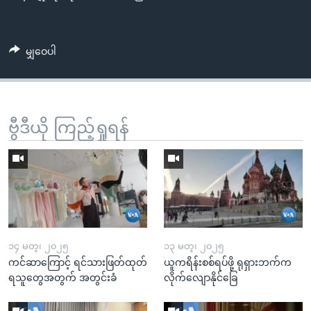
မျှဝေပါ
ဗွီဒီယို ကြည့်ရှုရန်
၁၄ မတ္၊ ၂၀၂၅
၁၃ မတ္၊ ၂၀၂၅
ကင်ဆာကြောင့် ရင်သားဖြတ်ထုတ်
ယူကရိန်းစစ်ရပ်ဖို့ ရုရှားဘက်က
ရသူတွေအတွက် အတွင်းခံ
လိုက်လျောနိုင်ခြေ