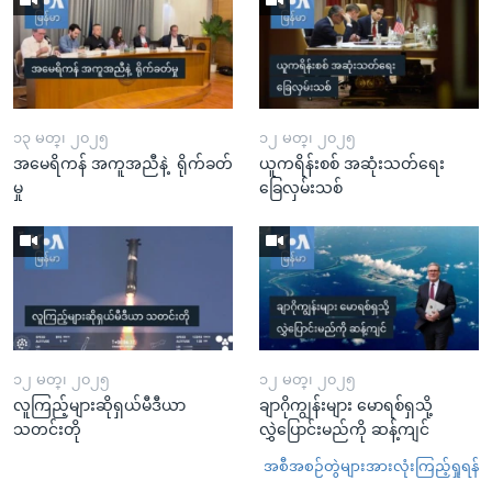
၁၃ မတ္၊ ၂၀၂၅
၁၂ မတ္၊ ၂၀၂၅
အမေရိကန် အကူအညီနဲ့ ရိုက်ခတ်
ယူကရိန်းစစ် အဆုံးသတ်ရေး
မှု
ခြေလှမ်းသစ်
၁၂ မတ္၊ ၂၀၂၅
၁၂ မတ္၊ ၂၀၂၅
လူကြည့်များဆိုရှယ်မီဒီယာ
ချာဂိုကျွန်းများ မောရစ်ရှသို့
သတင်းတို
လွှဲပြောင်းမည်ကို ဆန့်ကျင်
အစီအစဉ်တွဲများအားလုံးကြည့်ရှုရန်