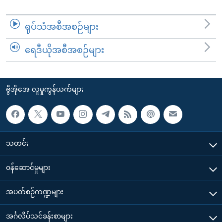
ရုပ်သံအစီအစဉ်များ
ရေဒီယိုအစီအစဉ်များ
ဗွီအိုအေ လူမှုကွန်ယက်များ
သတင်း
၀န်ဆောင်မှုများ
အပတ်စဉ်ကဏ္ဍများ
အင်္ဂလိပ်သင်ခန်းစာများ