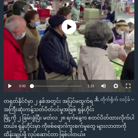
အ
သုတပဒေသာ အင်္ဂလိပ်စာ
ညွန်း
Learning English
စာမျက်နှာ
သို့
No media source currently available
ဗွီအိုအေ လူမှုကွန်ယက်များ
ကျော်
ကြည့်
ရန်
ဘာသာစကားများ
ရှာဖွေ
ရန်
နေရာ
သို့
0:00
1:23
ကျော်
တိုက်ရိုက် လင့်ခ်
တရုတ်နိုင်ငံမှာ ၂ နှစ်အတွင်း အပြင်မထွက်ရ
ရန်
အကြီးဆုံးကန့်သတ်ပိတ်ပင်မှုအဖြစ် ရှန်ဟိုင်း
မြို့ကို ၂ ခြမ်းခွဲပြီး မတ်လ ၂၈ ရက်နေ့က စတင်ပိတ်ထားလိုက်ပါ
တယ်။ ရှန်ဟိုင်းမှာ ကိုဗစ်ရောဂါကူးစက်မှုတွေ များလာတာကို
ထိန်းချုပ်ဖို့ လုပ်ဆောင်တာ ဖြစ်ပါတယ်။