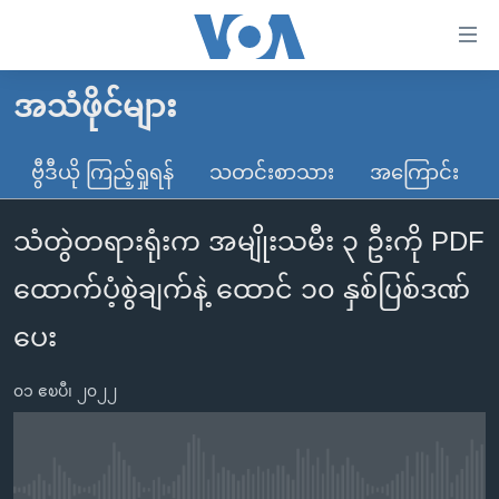
သုံး
ရ
လွယ်ကူ
အသံဖိုင်များ
မူလစာမျက်နှာ
စေ
မြန်မာ
ဗွီဒီယို ကြည့်ရှုရန်
သတင်းစာသား
အကြောင်း
သည့်
ကမ္ဘာ့သတင်းများ
Link
သံတွဲတရားရုံးက အမျိုးသမီး ၃ ဦးကို PDF
ဗွီဒီယို
နိုင်ငံတကာ
များ
သတင်းလွတ်လပ်ခွင့်
အမေရိကန်
ထောက်ပံ့စွဲချက်နဲ့ ထောင် ၁၀ နှစ်ပြစ်ဒဏ်
ပင်မ
ရပ်ဝန်းတခု လမ်းတခု အလွန်
တရုတ်
အကြောင်းအရာ
ပေး
သို့
အင်္ဂလိပ်စာလေ့လာမယ်
အစ္စရေး-ပါလက်စတိုင်း
ကျော်
၀၁ ဧၿပီ၊ ၂၀၂၂
အပတ်စဉ်ကဏ္ဍများ
အမေရိကန်သုံးအီဒီယံ
ကြည့်
ရေဒီယိုနှင့်ရုပ်သံ အချက်အလက်များ
မကြေးမုံရဲ့ အင်္ဂလိပ်စာ
ရေဒီယို
ရန်
ပင်မ
ရေဒီယို/တီဗွီအစီအစဉ်
ရုပ်ရှင်ထဲက အင်္ဂလိပ်စာ
တီဗွီ