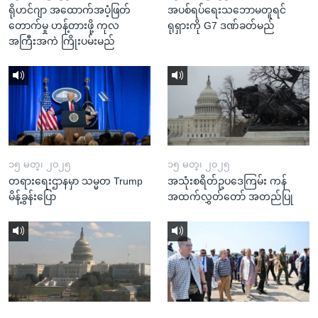
ရိုဟင်ဂျာ အထောက်အပံ့ဖြတ်
အပစ်ရပ်ရေးသဘောမတူရင်
တောက်မှု ဟန့်တားဖို့ ကုလ
ရုရှားကို G7 ဒဏ်ခတ်မည်
အကြီးအကဲ ကြိုးပမ်းမည်
၁၅ မတ္၊ ၂၀၂၅
၁၅ မတ္၊ ၂၀၂၅
တရားရေးဌာနမှာ သမ္မတ Trump
အသုံးစရိတ်ဥပဒေကြမ်း ကန်
မိန့်ခွန်းပြော
အထက်လွှတ်တော် အတည်ပြု