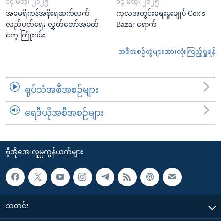
၁၄ မတ္၊ ၂၀၂၅
၁၄ မတ္၊ ၂၀၂၅
အမေရိကန်အစိုးရဆက်လက်
ကုလအတွင်းရေးမှူးချုပ် Cox's
လည်ပတ်ရေး လွှတ်တော်အမတ်
Bazar ရောက်
တွေ ကြိုးပမ်း
အစီအစဉ်တွဲများအားလုံးကြည့်ရှုရန်
ရုပ်သံအစီအစဉ်များ
ရေဒီယိုအစီအစဉ်များ
ဗွီအိုအေ လူမှုကွန်ယက်များ
သတင်း