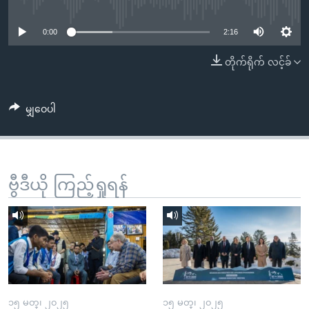
No media source currently available
အ
သုတပဒေသာ အင်္ဂလိပ်စာ
ညွန်း
Learning English
0:00
2:16
စာမျက်နှာ
သို့
ဗွီအိုအေ လူမှုကွန်ယက်များ
တိုက်ရိုက် လင့်ခ်
ကျော်
ကြည့်
မျှဝေပါ
ရန်
ဘာသာစကားများ
ရှာဖွေ
ရန်
နေရာ
ဗွီဒီယို ကြည့်ရှုရန်
သို့
ကျော်
ရန်
၁၅ မတ္၊ ၂၀၂၅
၁၅ မတ္၊ ၂၀၂၅