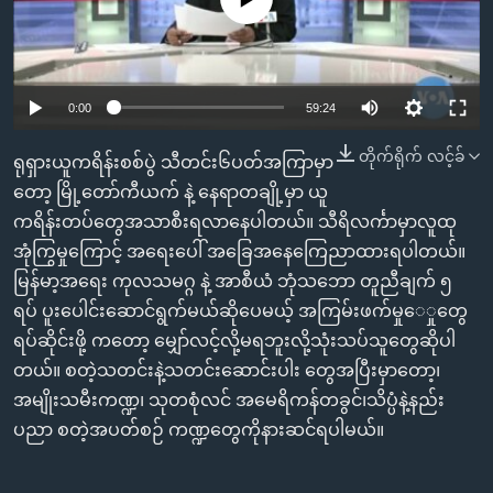
အ
သုတပဒေသာ အင်္ဂလိပ်စာ
ညွန်း
Learning English
စာမျက်နှာ
သို့
ဗွီအိုအေ လူမှုကွန်ယက်များ
0:00
59:24
ကျော်
ကြည့်
တိုက်ရိုက် လင့်ခ်
ရုရှားယူကရိန်းစစ်ပွဲ သီတင်း၆ပတ်အကြာမှာ
ရန်
တော့ မြို့တော်ကီယက် နဲ့ နေရာတချို့မှာ ယူ
ဘာသာစကားများ
ရှာဖွေ
ကရိန်းတပ်တွေအသာစီးရလာနေပါတယ်။ သီရိလင်္ကာမှာလူထု
ရန်
အုံကြွမှုကြောင့် အရေးပေါ် အခြေအနေကြေညာထားရပါတယ်။
နေရာ
မြန်မာ့အရေး ကုလသမဂ္ဂ နဲ့ အာစီယံ ဘုံသဘော တူညီချက် ၅
သို့
ရပ် ပူးပေါင်းဆောင်ရွက်မယ်ဆိုပေမယ့် အကြမ်းဖက်မှုေှုတွေ
ကျော်
ရပ်ဆိုင်းဖို့ ကတော့ မျှော်လင့်လို့မရဘူးလို့သုံးသပ်သူတွေဆိုပါ
ရန်
တယ်။ စတဲ့သတင်းနဲ့သတင်းဆောင်းပါး တွေအပြီးမှာတော့၊
အမျိုးသမီးကဏ္ဍ၊ သုတစုံလင် အမေရိကန်တခွင်၊သိပ္ပံနဲ့နည်း
ပညာ စတဲ့အပတ်စဉ် ကဏ္ဍတွေကိုနားဆင်ရပါမယ်။