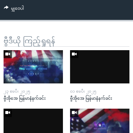
မျှဝေပါ
ဗွီဒီယို ကြည့်ရှုရန်
၂၃ ဧၿပီ၊ ၂၀၂၅
၀၁ ဧၿပီ၊ ၂၀၂၅
ဗွီအိုအေ မြန်မာနံနက်ခင်း
ဗွီအိုအေ မြန်မာနံနက်ခင်း