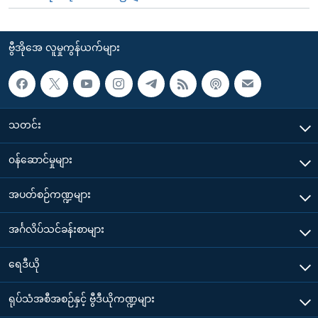
ဗွီအိုအေ လူမှုကွန်ယက်များ
သတင်း
၀န်ဆောင်မှုများ
အပတ်စဉ်ကဏ္ဍများ
အင်္ဂလိပ်သင်ခန်းစာများ
ရေဒီယို
ရုပ်သံအစီအစဉ်နှင့် ဗွီဒီယိုကဏ္ဍများ