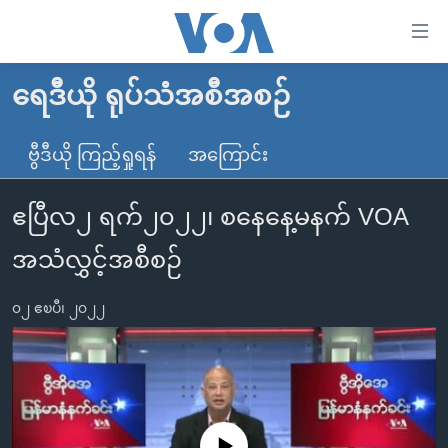
သုံး
ရ
လွယ်ကူ
ရေဒီယို ရုပ်သံအစီအစဉ်
မူလစာမျက်နှာ
စေ
မြန်မာ
ဗွီဒီယို ကြည့်ရှုရန်
အကြောင်း
သည့်
ကမ္ဘာ့သတင်းများ
Link
ဧပြီလ၂ ရက်၂၀၂၂၊ စနေနေ့မနက် VOA
ဗွီဒီယို
နိုင်ငံတကာ
များ
သတင်းလွတ်လပ်ခွင့်
အမေရိကန်
အသံလွှင့်အစီစဉ်
ပင်မ
ရပ်ဝန်းတခု လမ်းတခု အလွန်
တရုတ်
အကြောင်းအရာ
၀၂ ဧၿပီ၊ ၂၀၂၂
သို့
အင်္ဂလိပ်စာလေ့လာမယ်
အစ္စရေး-ပါလက်စတိုင်း
ကျော်
အပတ်စဉ်ကဏ္ဍများ
အမေရိကန်သုံးအီဒီယံ
ကြည့်
ရေဒီယိုနှင့်ရုပ်သံ အချက်အလက်များ
မကြေးမုံရဲ့ အင်္ဂလိပ်စာ
ရေဒီယို
ရန်
ပင်မ
ရေဒီယို/တီဗွီအစီအစဉ်
ရုပ်ရှင်ထဲက အင်္ဂလိပ်စာ
တီဗွီ
No media source currently available