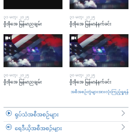
၃၁ မတ္၊ ၂၀၂၅
၃၁ မတ္၊ ၂၀၂၅
ဗွီအိုအေ မြန်မာညချမ်း
ဗွီအိုအေ မြန်မာနံနက်ခင်း
၃၀ မတ္၊ ၂၀၂၅
၃၀ မတ္၊ ၂၀၂၅
ဗွီအိုအေ မြန်မာညချမ်း
ဗွီအိုအေ မြန်မာနံနက်ခင်း
အစီအစဉ်တွဲများအားလုံးကြည့်ရှုရန်
ရုပ်သံအစီအစဉ်များ
ရေဒီယိုအစီအစဉ်များ