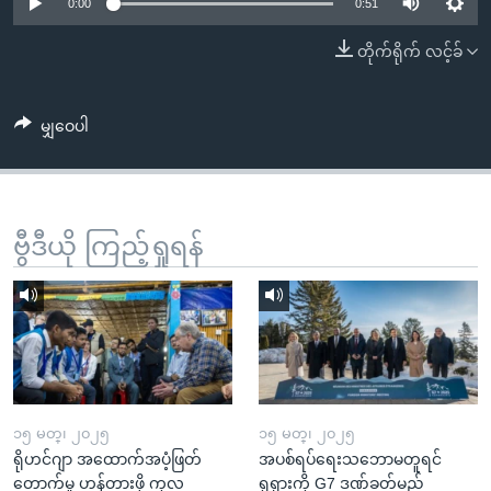
အ
0:00
0:51
သုတပဒေသာ အင်္ဂလိပ်စာ
ညွန်း
Learning English
တိုက်ရိုက် လင့်ခ်
စာမျက်နှာ
သို့
ဗွီအိုအေ လူမှုကွန်ယက်များ
ကျော်
မျှဝေပါ
ကြည့်
ရန်
ဘာသာစကားများ
ရှာဖွေ
ဗွီဒီယို ကြည့်ရှုရန်
ရန်
နေရာ
သို့
ကျော်
ရန်
၁၅ မတ္၊ ၂၀၂၅
၁၅ မတ္၊ ၂၀၂၅
ရိုဟင်ဂျာ အထောက်အပံ့ဖြတ်
အပစ်ရပ်ရေးသဘောမတူရင်
တောက်မှု ဟန့်တားဖို့ ကုလ
ရုရှားကို G7 ဒဏ်ခတ်မည်