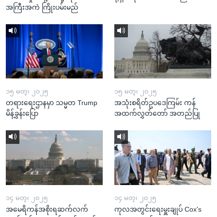
အကြီးအကဲ ကြိုးပမ်းမည်
၁၅ မတ္၊ ၂၀၂၅
၁၅ မတ္၊ ၂၀၂၅
တရားရေးဌာနမှာ သမ္မတ Trump
အသုံးစရိတ်ဥပဒေကြမ်း ကန်
မိန့်ခွန်းပြော
အထက်လွှတ်တော် အတည်ပြု
၁၄ မတ္၊ ၂၀၂၅
၁၄ မတ္၊ ၂၀၂၅
အမေရိကန်အစိုးရဆက်လက်
ကုလအတွင်းရေးမှူးချုပ် Cox's