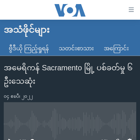
သုံး
ရ
လွယ်ကူ
အသံဖိုင်များ
မူလစာမျက်နှာ
စေ
မြန်မာ
ဗွီဒီယို ကြည့်ရှုရန်
သတင်းစာသား
အကြောင်း
သည့်
ကမ္ဘာ့သတင်းများ
Link
အမေရိကန် Sacramento မြို့ ပစ်ခတ်မှု ၆
ဗွီဒီယို
နိုင်ငံတကာ
များ
သတင်းလွတ်လပ်ခွင့်
အမေရိကန်
ဦးသေဆုံး
ပင်မ
ရပ်ဝန်းတခု လမ်းတခု အလွန်
တရုတ်
အကြောင်းအရာ
၀၄ ဧၿပီ၊ ၂၀၂၂
သို့
အင်္ဂလိပ်စာလေ့လာမယ်
အစ္စရေး-ပါလက်စတိုင်း
ကျော်
အပတ်စဉ်ကဏ္ဍများ
အမေရိကန်သုံးအီဒီယံ
ကြည့်
ရေဒီယိုနှင့်ရုပ်သံ အချက်အလက်များ
မကြေးမုံရဲ့ အင်္ဂလိပ်စာ
ရေဒီယို
ရန်
No media source currently available
ပင်မ
ရေဒီယို/တီဗွီအစီအစဉ်
ရုပ်ရှင်ထဲက အင်္ဂလိပ်စာ
တီဗွီ