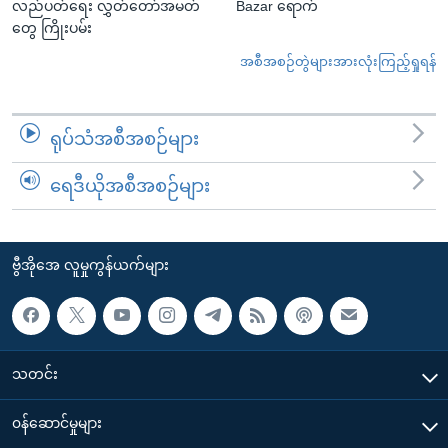
လည်ပတ်ရေး လွှတ်တော်အမတ်
Bazar ရောက်
တွေ ကြိုးပမ်း
အစီအစဉ်တွဲများအားလုံးကြည့်ရှုရန်
ရုပ်သံအစီအစဉ်များ
ရေဒီယိုအစီအစဉ်များ
ဗွီအိုအေ လူမှုကွန်ယက်များ
သတင်း
၀န်ဆောင်မှုများ