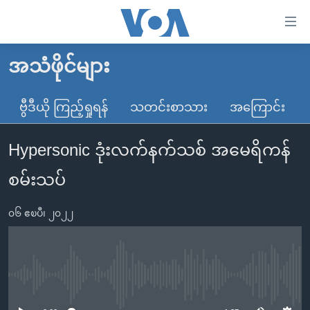
သုံး
ရ
လွယ်ကူ
အသံဖိုင်များ
မူလစာမျက်နှာ
စေ
မြန်မာ
ဗွီဒီယို ကြည့်ရှုရန်
သတင်းစာသား
အကြောင်း
သည့်
ကမ္ဘာ့သတင်းများ
Link
Hypersonic ဒုံးလက်နက်သစ် အမေရိကန်
ဗွီဒီယို
နိုင်ငံတကာ
များ
သတင်းလွတ်လပ်ခွင့်
အမေရိကန်
စမ်းသပ်
ပင်မ
ရပ်ဝန်းတခု လမ်းတခု အလွန်
တရုတ်
အကြောင်းအရာ
၀၆ ဧၿပီ၊ ၂၀၂၂
သို့
အင်္ဂလိပ်စာလေ့လာမယ်
အစ္စရေး-ပါလက်စတိုင်း
ကျော်
အပတ်စဉ်ကဏ္ဍများ
အမေရိကန်သုံးအီဒီယံ
ကြည့်
ရေဒီယိုနှင့်ရုပ်သံ အချက်အလက်များ
မကြေးမုံရဲ့ အင်္ဂလိပ်စာ
ရေဒီယို
ရန်
No media source currently available
ပင်မ
ရေဒီယို/တီဗွီအစီအစဉ်
ရုပ်ရှင်ထဲက အင်္ဂလိပ်စာ
တီဗွီ