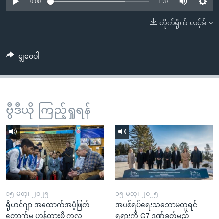
အ
0:00
1:37
သုတပဒေသာ အင်္ဂလိပ်စာ
ညွန်း
Learning English
တိုက်ရိုက် လင့်ခ်
စာမျက်နှာ
သို့
ဗွီအိုအေ လူမှုကွန်ယက်များ
ကျော်
မျှဝေပါ
ကြည့်
ရန်
ဘာသာစကားများ
ရှာဖွေ
ဗွီဒီယို ကြည့်ရှုရန်
ရန်
နေရာ
သို့
ကျော်
ရန်
၁၅ မတ္၊ ၂၀၂၅
၁၅ မတ္၊ ၂၀၂၅
ရိုဟင်ဂျာ အထောက်အပံ့ဖြတ်
အပစ်ရပ်ရေးသဘောမတူရင်
တောက်မှု ဟန့်တားဖို့ ကုလ
ရုရှားကို G7 ဒဏ်ခတ်မည်