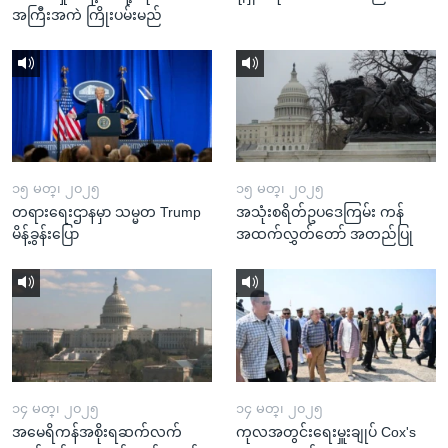
အကြီးအကဲ ကြိုးပမ်းမည်
၁၅ မတ္၊ ၂၀၂၅
၁၅ မတ္၊ ၂၀၂၅
တရားရေးဌာနမှာ သမ္မတ Trump
အသုံးစရိတ်ဥပဒေကြမ်း ကန်
မိန့်ခွန်းပြော
အထက်လွှတ်တော် အတည်ပြု
၁၄ မတ္၊ ၂၀၂၅
၁၄ မတ္၊ ၂၀၂၅
အမေရိကန်အစိုးရဆက်လက်
ကုလအတွင်းရေးမှူးချုပ် Cox's