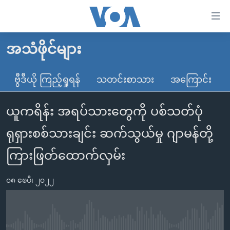
သုံး
ရ
လွယ်ကူ
အသံဖိုင်များ
မူလစာမျက်နှာ
စေ
မြန်မာ
ဗွီဒီယို ကြည့်ရှုရန်
သတင်းစာသား
အကြောင်း
သည့်
ကမ္ဘာ့သတင်းများ
Link
ယူကရိန်း အရပ်သားတွေကို ပစ်သတ်ပုံ
ဗွီဒီယို
နိုင်ငံတကာ
များ
သတင်းလွတ်လပ်ခွင့်
အမေရိကန်
ရုရှားစစ်သားချင်း ဆက်သွယ်မှု ဂျာမန်တို့
ပင်မ
ရပ်ဝန်းတခု လမ်းတခု အလွန်
တရုတ်
အကြောင်းအရာ
ကြားဖြတ်ထောက်လှမ်း
သို့
အင်္ဂလိပ်စာလေ့လာမယ်
အစ္စရေး-ပါလက်စတိုင်း
ကျော်
၀၈ ဧၿပီ၊ ၂၀၂၂
အပတ်စဉ်ကဏ္ဍများ
အမေရိကန်သုံးအီဒီယံ
ကြည့်
ရေဒီယိုနှင့်ရုပ်သံ အချက်အလက်များ
မကြေးမုံရဲ့ အင်္ဂလိပ်စာ
ရေဒီယို
ရန်
ပင်မ
ရေဒီယို/တီဗွီအစီအစဉ်
ရုပ်ရှင်ထဲက အင်္ဂလိပ်စာ
တီဗွီ