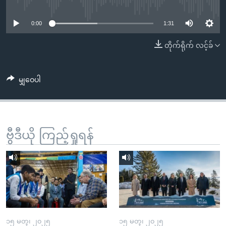
No media source currently available
အ
သုတပဒေသာ အင်္ဂလိပ်စာ
ညွန်း
Learning English
0:00
1:31
စာမျက်နှာ
သို့
ဗွီအိုအေ လူမှုကွန်ယက်များ
တိုက်ရိုက် လင့်ခ်
ကျော်
ကြည့်
မျှဝေပါ
ရန်
ဘာသာစကားများ
ရှာဖွေ
ရန်
နေရာ
ဗွီဒီယို ကြည့်ရှုရန်
သို့
ကျော်
ရန်
၁၅ မတ္၊ ၂၀၂၅
၁၅ မတ္၊ ၂၀၂၅