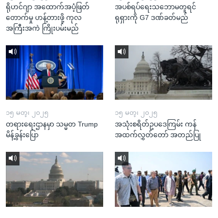
ရိုဟင်ဂျာ အထောက်အပံ့ဖြတ်
အပစ်ရပ်ရေးသဘောမတူရင်
တောက်မှု ဟန့်တားဖို့ ကုလ
ရုရှားကို G7 ဒဏ်ခတ်မည်
အကြီးအကဲ ကြိုးပမ်းမည်
၁၅ မတ္၊ ၂၀၂၅
၁၅ မတ္၊ ၂၀၂၅
တရားရေးဌာနမှာ သမ္မတ Trump
အသုံးစရိတ်ဥပဒေကြမ်း ကန်
မိန့်ခွန်းပြော
အထက်လွှတ်တော် အတည်ပြု