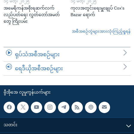
၁၄ မတ္၊ ၂၀၂၅
၁၄ မတ္၊ ၂၀၂၅
အမေရိကန်အစိုးရဆက်လက်
ကုလအတွင်းရေးမှူးချုပ် Cox's
လည်ပတ်ရေး လွှတ်တော်အမတ်
Bazar ရောက်
တွေ ကြိုးပမ်း
အစီအစဉ်တွဲများအားလုံးကြည့်ရှုရန်
ရုပ်သံအစီအစဉ်များ
ရေဒီယိုအစီအစဉ်များ
ဗွီအိုအေ လူမှုကွန်ယက်များ
သတင်း