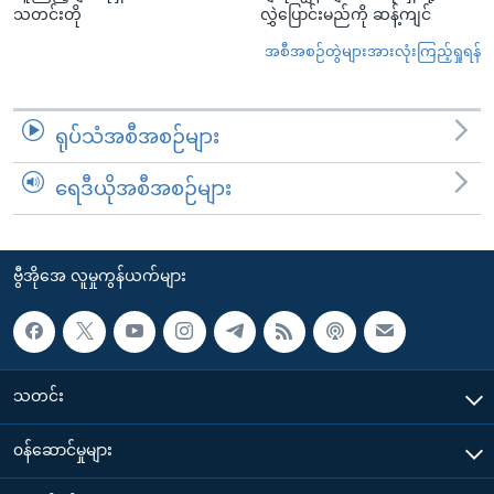
သတင်းတို
လွှဲပြောင်းမည်ကို ဆန့်ကျင်
အစီအစဉ်တွဲများအားလုံးကြည့်ရှုရန်
ရုပ်သံအစီအစဉ်များ
ရေဒီယိုအစီအစဉ်များ
ဗွီအိုအေ လူမှုကွန်ယက်များ
သတင်း
၀န်ဆောင်မှုများ