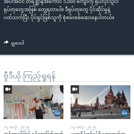
အပါအဝင် တိရစ္ဆာန်အကောင် ၁,ooo ကျော်ကို ရုပ်လုံးသွင်း
ရုပ်တုတွေအဖြစ် တွေ့ရတာပါ။ ဒီရုပ်တုတွေ ပိုင်ဆိုင်မှုနဲ့
ပတ်သက်ပြီး ပိုင်ရှင်ဖြစ်သူကို စုံစမ်းစစ်ဆေးနေပါတယ်။
မျှဝေပါ
ဗွီဒီယို ကြည့်ရှုရန်
၁၄ မတ္၊ ၂၀၂၅
၁၃ မတ္၊ ၂၀၂၅
ကင်ဆာကြောင့် ရင်သားဖြတ်ထုတ်
ယူကရိန်းစစ်ရပ်ဖို့ ရုရှားဘက်က