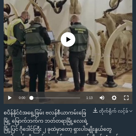
အ
သုတပဒေသာ အင်္ဂလိပ်စာ
ညွန်း
Learning English
စာမျက်နှာ
သို့
ဗွီအိုအေ လူမှုကွန်ယက်များ
ကျော်
No media source currently available
ကြည့်
ရန်
ဘာသာစကားများ
ရှာဖွေ
ရန်
နေရာ
သို့
ကျော်
0:00
1:13
ရန်
တိုက်ရိုက် လင့်ခ်
စပိန်နိုင်ငံအရှေ့ခြမ်း ဗလန်စီယာကမ်းခြေ
မြို့ မြောက်ဘက်က ဘတ်တရာမြို့လေးရဲ့
မြို့ပြင် ဂိုဒေါင်ကြီး ၂ ခုထဲမှာတော့ ရှားပါးမျိုးနွယ်တွေ