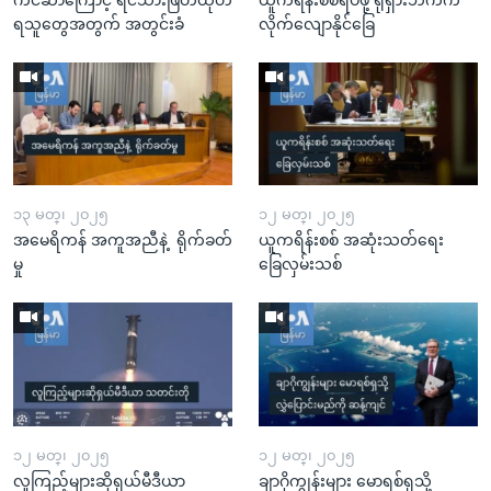
ရသူတွေအတွက် အတွင်းခံ
လိုက်လျောနိုင်ခြေ
၁၃ မတ္၊ ၂၀၂၅
၁၂ မတ္၊ ၂၀၂၅
အမေရိကန် အကူအညီနဲ့ ရိုက်ခတ်
ယူကရိန်းစစ် အဆုံးသတ်ရေး
မှု
ခြေလှမ်းသစ်
၁၂ မတ္၊ ၂၀၂၅
၁၂ မတ္၊ ၂၀၂၅
လူကြည့်များဆိုရှယ်မီဒီယာ
ချာဂိုကျွန်းများ မောရစ်ရှသို့