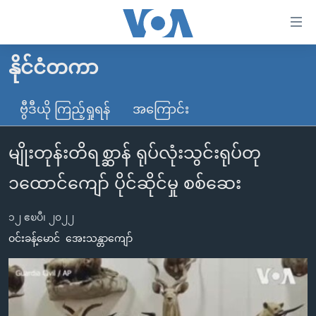
သုံး
ရ
လွယ်ကူ
နိုင်ငံတကာ
မူလစာမျက်နှာ
စေ
မြန်မာ
ဗွီဒီယို ကြည့်ရှုရန်
အကြောင်း
သည့်
ကမ္ဘာ့သတင်းများ
Link
မျိုးတုန်းတိရစ္ဆာန် ရုပ်လုံးသွင်းရုပ်တု
ဗွီဒီယို
နိုင်ငံတကာ
များ
သတင်းလွတ်လပ်ခွင့်
အမေရိကန်
၁ထောင်ကျော် ပိုင်ဆိုင်မှု စစ်ဆေး
ပင်မ
ရပ်ဝန်းတခု လမ်းတခု အလွန်
တရုတ်
အကြောင်းအရာ
၁၂ ဧၿပီ၊ ၂၀၂၂
သို့
အင်္ဂလိပ်စာလေ့လာမယ်
အစ္စရေး-ပါလက်စတိုင်း
ဝင်းခန့်မောင်
အေးသန္တာကျော်
ကျော်
အပတ်စဉ်ကဏ္ဍများ
အမေရိကန်သုံးအီဒီယံ
ကြည့်
ရေဒီယိုနှင့်ရုပ်သံ အချက်အလက်များ
မကြေးမုံရဲ့ အင်္ဂလိပ်စာ
ရေဒီယို
ရန်
ပင်မ
ရေဒီယို/တီဗွီအစီအစဉ်
ရုပ်ရှင်ထဲက အင်္ဂလိပ်စာ
တီဗွီ