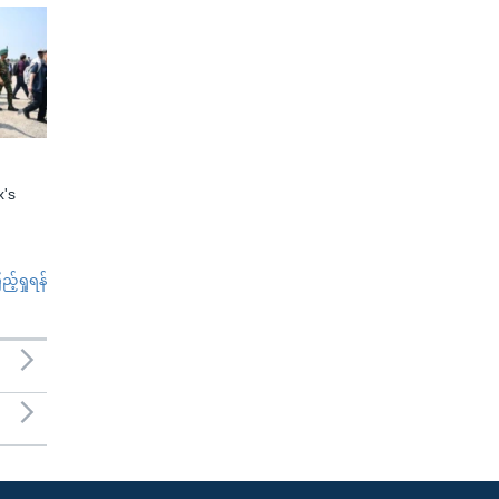
x's
်ရှုရန်