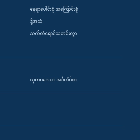
နေရာပေါင်းစုံ အကြောင်းစုံ
ဒို့အသံ
သက်တံရောင်သတင်းလွှာ
သုတပဒေသာ အင်္ဂလိပ်စာ