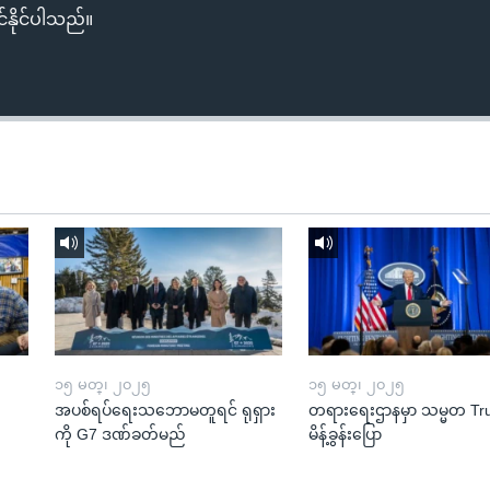
်နိုင်ပါသည်။
၁၅ မတ္၊ ၂၀၂၅
၁၅ မတ္၊ ၂၀၂၅
အပစ်ရပ်ရေးသဘောမတူရင် ရုရှား
တရားရေးဌာနမှာ သမ္မတ T
ကို G7 ဒဏ်ခတ်မည်
မိန့်ခွန်းပြော