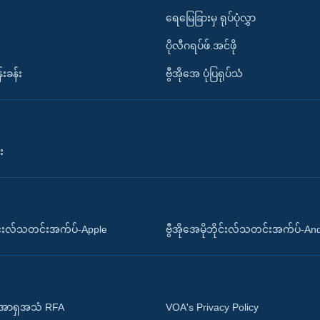
ရေမြေခြားမှ ရုပ်ပုံလွှာ
ပိုလီဂရပ်ဖ်.အင်ဖို
်းခန်း
ဗွီအိုအေ ပုံပြရုပ်သံ
း
ိုင်းလ်သတင်းအက်ပ်-Apple
ဗွီအိုအေမိုဘိုင်းလ်သတင်းအက်ပ်-An
 အာရှအသံ RFA
VOA's Privacy Policy