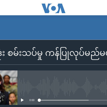
ဒုံး စမ်းသပ်မှု ကန်ပြုလုပ်မ
No media source currently availa
0:00