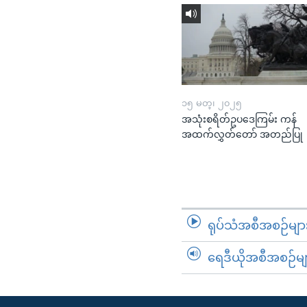
၁၅ မတ္၊ ၂၀၂၅
အသုံးစရိတ်ဥပဒေကြမ်း ကန်
အထက်လွှတ်တော် အတည်ပြု
ရုပ်သံအစီအစဉ်မျာ
ရေဒီယိုအစီအစဉ်မျ