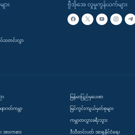
ုများ
ဗွီအိုအေ လူမှုကွန်ယက်များ
းလ်သတင်းလွှာ
ပညာ
မြန်မာပြည်မှပေးစာ
အနာဂတ်ကမ္ဘာ
မြင်ကွင်းကျယ်မှတ်စုများ
ကမ္ဘာတလွှားခရီးသွား
း အားကစား
ဒီသီတင်းပတ် အာရှနိုင်ငံရေး