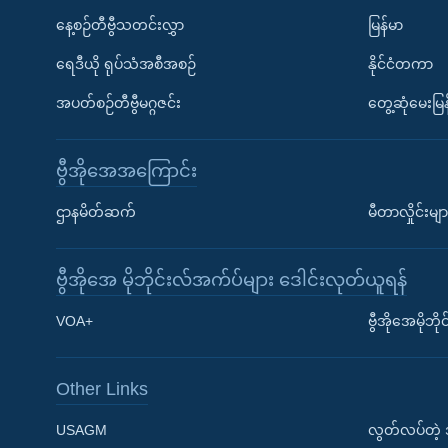
နေ့စဉ်တီဗွီသတင်းလွှာ
မြန်မာ
ရေဒီယို ရုပ်သံအစီအစဉ်
နိုင်ငံတကာ
အပတ်စဉ်တီဗွီမဂ္ဂဇင်း
တွေ့ဆုံမေးမြန
ဗွီအိုအေအကြောင်း
ဌာနမိတ်ဆက်
မီတာလှိုင်းမျာ
ဗွီအိုအေ မိုဘိုင်းလ်အက်ပ်များ ဒေါင်းလုတ်ယူရန်
Learning English
VOA+
ဗွီအိုအေမိုဘ
ဗွီအိုအေ လူမှုကွန်ယက်များ
Other Links
USAGM
လွတ်လပ်တဲ့