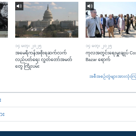
၁၄ မတ္၊ ၂၀၂၅
၁၄ မတ္၊ ၂၀၂၅
အမေရိကန်အစိုးရဆက်လက်
ကုလအတွင်းရေးမှူးချုပ် Co
လည်ပတ်ရေး လွှတ်တော်အမတ်
Bazar ရောက်
တွေ ကြိုးပမ်း
အစီအစဉ်တွဲများအားလုံးကြည့
း
ား