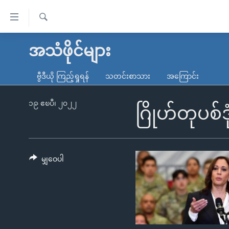
သုံး
ရ
ရှာဖွေ
လွယ်ကူ
မူလစာမျက်နှာ
အသံဖိုင်များ
ရ
စေ
မြန်မာ
လာ
ဗွီဒီယို ကြည့်ရှုရန်
သတင်းစာသား
အကြောင်း
သည့်
ဒ်
ကမ္ဘာ့သတင်းများ
Link
ဗွီဒီယို
နိုင်ငံတကာ
၁၉ ဧၿပီ၊ ၂၀၂၂
ဂြိုဟ်တုပစ်
များ
သတင်းလွတ်လပ်ခွင့်
အမေရိကန်
ပင်မ
ရပ်ဝန်းတခု လမ်းတခု အလွန်
တရုတ်
အကြောင်းအရာ
အင်္ဂလိပ်စာလေ့လာမယ်
အစ္စရေး-ပါလက်စတိုင်း
မျှဝေပါ
သို့
အပတ်စဉ်ကဏ္ဍများ
အမေရိကန်သုံးအီဒီယံ
ကျော်
ကြည့်
ရေဒီယိုနှင့်ရုပ်သံ အချက်အလက်များ
မကြေးမုံရဲ့ အင်္ဂလိပ်စာ
ရေဒီယို
ရန်
ရေဒီယို/တီဗွီအစီအစဉ်
ရုပ်ရှင်ထဲက အင်္ဂလိပ်စာ
တီဗွီ
ပင်မ