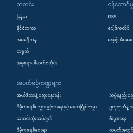
သတင်း
၀န်ဆောင်မှ
မြန်မာ
RSS
နိုင်ငံတကာ
ပေါ့ဒ်ကတ်စ်
အမေရိကန်
နေ့စဉ်အီးမေ
တရုတ်
အစ္စရေး-ပါလက်စတိုင်း
အပတ်စဉ်ကဏ္ဍများ
အယ်ဒီတာနဲ့ ဆွေးနွေးခန်း
သိပ္ပံနဲ့နည်း
ဒီမိုကရေစီ၊ လူ့အခွင့်အရေးနှင့် ခေတ်ပြိုင်ကမ္ဘာ
ဥတုရာသီနဲ့ 
သတင်းသုံးသပ်ချက်
စီးပွားရေး
ဒီမိုကရေစီရေးရာ
တပတ်အတွင်