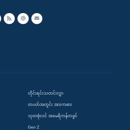
တိုင်းရင်းသတင်းလွှာ
တပတ်အတွင်း အားကစား
သုတစုံလင် အမေရိကန်တခွင်
Gen Z