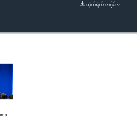
တိုက်ရိုက် လင့်ခ်
EMBED
rump