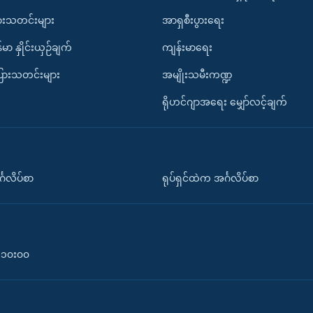
ားသတင်းများ
အာရှစီးပွားရေး
်မာ နှိုင်းယှဉ်ချက်
ကျန်းမာရေး
ပြားသတင်းများ
အမျိုးသမီးကဏ္ဍ
ရိုဟင်ဂျာအရေး မျှော်လင့်ချက်
်္ဂလိပ်စာ
ရုပ်ရှင်ထဲက အင်္ဂလိပ်စာ
၀-၁၀း၀၀