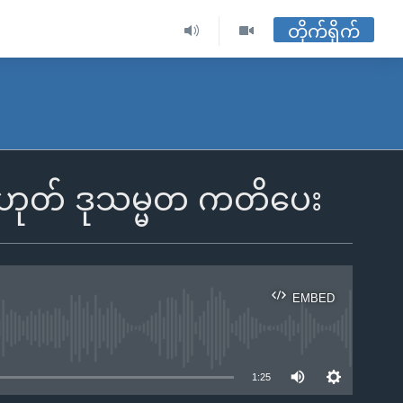
တိုက်ရိုက်
ည်မဟုတ် ဒုသမ္မတ ကတိပေး
EMBED
ble
1:25