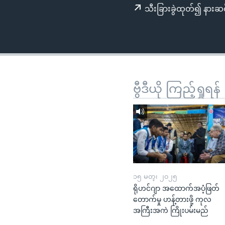
သုတပဒေသာ အင်္ဂလိပ်စာ
အ
သီးခြားခွဲထုတ်၍ နားဆင
ညွန်း
စာမျက်နှာ
သို့
ကျော်
ကြည့်
ရန်
ဗွီဒီယို ကြည့်ရှုရန်
ရှာဖွေ
ရန်
နေရာ
သို့
ကျော်
ရန်
၁၅ မတ္၊ ၂၀၂၅
ရိုဟင်ဂျာ အထောက်အပံ့ဖြတ်
တောက်မှု ဟန့်တားဖို့ ကုလ
အကြီးအကဲ ကြိုးပမ်းမည်