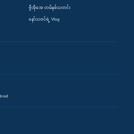
ဗွီအိုအေ တမိနစ်သတင်း
နော်သဇင်ရဲ့ Vlog
droid