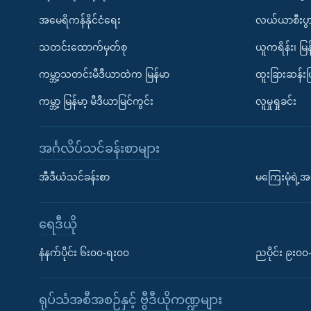
အမေရိကန်နိုင်ငံရေး
လယ်ယာစီးပွ
သတင်းထောက်မှတ်စု
ယူကရိန်း၊ မြန
ကမ္ဘာ့သတင်းမီဒီယာထဲက မြန်မာ
ထူးခြားဆန်း
ကမ္ဘာ့ မြန်မာ့ မီဒီယာမြင်ကွင်း
လူမှုရှုခင်း
အင်္ဂလိပ်သင်ခန်းစာများ
အီဒီယံသင်ခန်းစာ
မကြေးမုံရဲ့အင
ရေဒီယို
နံနက်ပိုင်း ၆း၀၀-ရး၀၀
ညပိုင်း ၉း၀
ရုပ်သံအစီအစဉ်နှင့် ဗွီဒီယိုကဏ္ဍများ