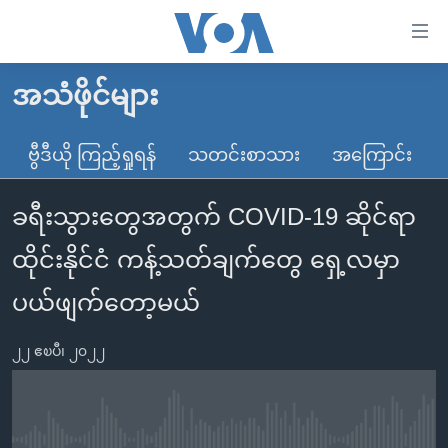
သုံး
ရ
လွယ်ကူ
အသံဖိုင်များ
မူလစာမျက်နှာ
စေ
မြန်မာ
ဗွီဒီယို ကြည့်ရှုရန်
သတင်းစာသား
အကြောင်း
သည့်
ကမ္ဘာ့သတင်းများ
Link
ခရီးသွားတွေအတွက် COVID-19 ဆိုင်ရာ
ဗွီဒီယို
နိုင်ငံတကာ
များ
သတင်းလွတ်လပ်ခွင့်
အမေရိကန်
ထိုင်းနိုင်ငံ ကန့်သတ်ချက်တွေ ရှေ့လမှာ
ပင်မ
ရပ်ဝန်းတခု လမ်းတခု အလွန်
တရုတ်
အကြောင်းအရာ
ပယ်ဖျက်တော့မယ်
သို့
အင်္ဂလိပ်စာလေ့လာမယ်
အစ္စရေး-ပါလက်စတိုင်း
ကျော်
၂၂ ဧၿပီ၊ ၂၀၂၂
အပတ်စဉ်ကဏ္ဍများ
အမေရိကန်သုံးအီဒီယံ
ကြည့်
ရေဒီယိုနှင့်ရုပ်သံ အချက်အလက်များ
မကြေးမုံရဲ့ အင်္ဂလိပ်စာ
ရေဒီယို
ရန်
ပင်မ
ရေဒီယို/တီဗွီအစီအစဉ်
ရုပ်ရှင်ထဲက အင်္ဂလိပ်စာ
တီဗွီ