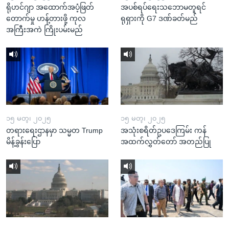
ရိုဟင်ဂျာ အထောက်အပံ့ဖြတ်
အပစ်ရပ်ရေးသဘောမတူရင်
တောက်မှု ဟန့်တားဖို့ ကုလ
ရုရှားကို G7 ဒဏ်ခတ်မည်
အကြီးအကဲ ကြိုးပမ်းမည်
၁၅ မတ္၊ ၂၀၂၅
၁၅ မတ္၊ ၂၀၂၅
တရားရေးဌာနမှာ သမ္မတ Trump
အသုံးစရိတ်ဥပဒေကြမ်း ကန်
မိန့်ခွန်းပြော
အထက်လွှတ်တော် အတည်ပြု