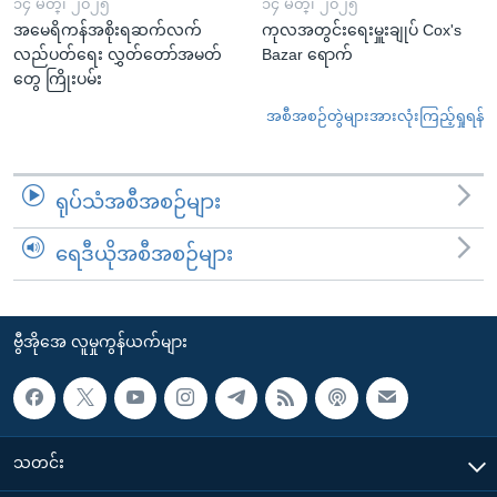
၁၄ မတ္၊ ၂၀၂၅
၁၄ မတ္၊ ၂၀၂၅
အမေရိကန်အစိုးရဆက်လက်
ကုလအတွင်းရေးမှူးချုပ် Cox's
လည်ပတ်ရေး လွှတ်တော်အမတ်
Bazar ရောက်
တွေ ကြိုးပမ်း
အစီအစဉ်တွဲများအားလုံးကြည့်ရှုရန်
ရုပ်သံအစီအစဉ်များ
ရေဒီယိုအစီအစဉ်များ
ဗွီအိုအေ လူမှုကွန်ယက်များ
သတင်း