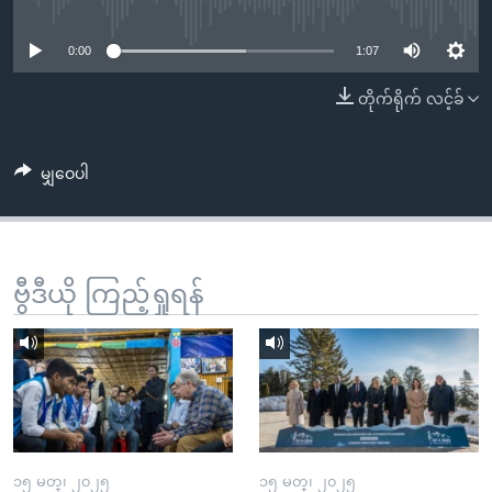
No media source currently available
အ
သုတပဒေသာ အင်္ဂလိပ်စာ
ညွန်း
Learning English
0:00
1:07
စာမျက်နှာ
သို့
ဗွီအိုအေ လူမှုကွန်ယက်များ
တိုက်ရိုက် လင့်ခ်
ကျော်
ကြည့်
မျှဝေပါ
ရန်
ဘာသာစကားများ
ရှာဖွေ
ရန်
နေရာ
ဗွီဒီယို ကြည့်ရှုရန်
သို့
ကျော်
ရန်
၁၅ မတ္၊ ၂၀၂၅
၁၅ မတ္၊ ၂၀၂၅