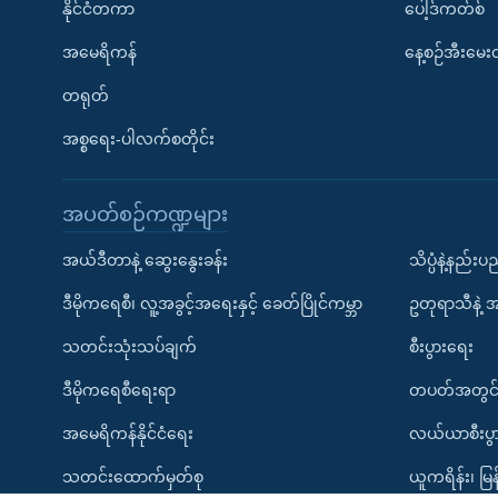
နိုင်ငံတကာ
ပေါ့ဒ်ကတ်စ်
အမေရိကန်
နေ့စဉ်အီးမေ
တရုတ်
အစ္စရေး-ပါလက်စတိုင်း
အပတ်စဉ်ကဏ္ဍများ
Learning English
အယ်ဒီတာနဲ့ ဆွေးနွေးခန်း
သိပ္ပံနဲ့နည်း
ဗွီအိုအေ လူမှုကွန်ယက်များ
ဒီမိုကရေစီ၊ လူ့အခွင့်အရေးနှင့် ခေတ်ပြိုင်ကမ္ဘာ
ဥတုရာသီနဲ့ 
သတင်းသုံးသပ်ချက်
စီးပွားရေး
ဒီမိုကရေစီရေးရာ
တပတ်အတွင်
အမေရိကန်နိုင်ငံရေး
လယ်ယာစီးပွ
ဘာသာစကားများ
သတင်းထောက်မှတ်စု
ယူကရိန်း၊ မြန