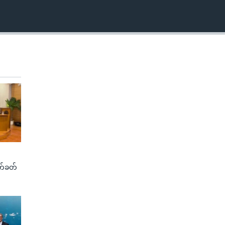
က်ခတ်