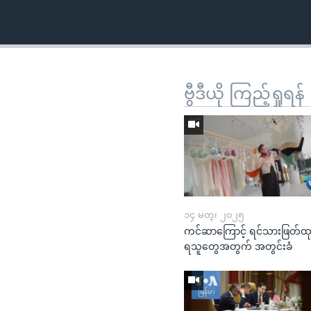
ဗွီဒီယို ကြည့်ရှုရန်
၁၄ မတ္၊ ၂၀၂၅
ကင်ဆာကြောင့် ရင်သားဖြတ်ထ
ရသူတွေအတွက် အတွင်းခံ