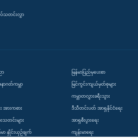
းလ်သတင်းလွှာ
ပညာ
မြန်မာပြည်မှပေးစာ
အနာဂတ်ကမ္ဘာ
မြင်ကွင်းကျယ်မှတ်စုများ
ကမ္ဘာတလွှားခရီးသွား
း အားကစား
ဒီသီတင်းပတ် အာရှနိုင်ငံရေး
ားသတင်းများ
အာရှစီးပွားရေး
်မာ နှိုင်းယှဉ်ချက်
ကျန်းမာရေး