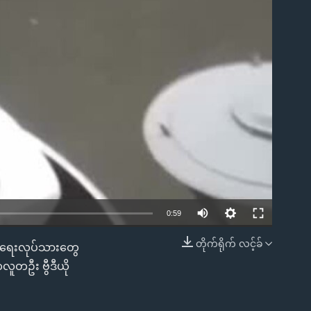
0:59
တိုက်ရိုက် လင့်ခ်
နာရေးလုပ်သားတွေ
EMBED
ူတဦး ဗွီဒီယို