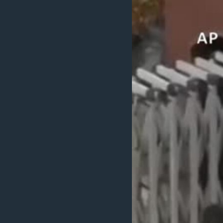
သုတပဒေသာ အင်္ဂလိပ်စာ
အ
ညွန်း
စာမျက်နှာ
သို့
ကျော်
ကြည့်
ရန်
ရှာဖွေ
ရန်
နေရာ
သို့
ကျော်
ရန်