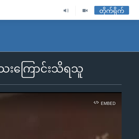
တိုက်ရိုက်
ေသေးကြောင်းသိရသူ
EMBED