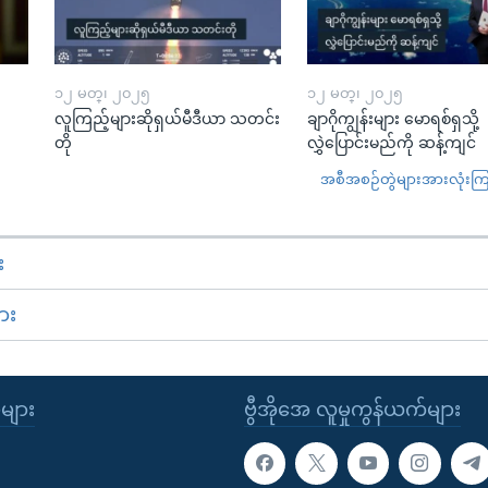
၁၂ မတ္၊ ၂၀၂၅
၁၂ မတ္၊ ၂၀၂၅
လူကြည့်များဆိုရှယ်မီဒီယာ သတင်း
ချာဂိုကျွန်းများ မောရစ်ရှသို့
တို
လွှဲပြောင်းမည်ကို ဆန့်ကျင်
အစီအစဉ်တွဲများအားလုံးကြည့
း
ား
ုများ
ဗွီအိုအေ လူမှုကွန်ယက်များ