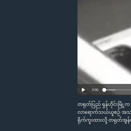
0:00
တရုတ်ပြည် ရှန်ဟိုင်းမြ
လာရောက်သယ်ယူစဉ် အသက်မဘ
ရိုက်ကူးထားလို့ တရုတ်အွန