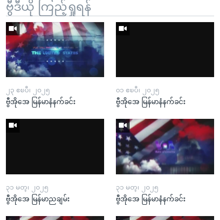
ဗွီဒီယို ကြည့်ရှုရန်
၂၃ ဧၿပီ၊ ၂၀၂၅
၀၁ ဧၿပီ၊ ၂၀၂၅
ဗွီအိုအေ မြန်မာနံနက်ခင်း
ဗွီအိုအေ မြန်မာနံနက်ခင်း
၃၁ မတ္၊ ၂၀၂၅
၃၁ မတ္၊ ၂၀၂၅
ဗွီအိုအေ မြန်မာညချမ်း
ဗွီအိုအေ မြန်မာနံနက်ခင်း