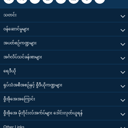
သတင်း
၀န်ဆောင်မှုများ
အပတ်စဉ်ကဏ္ဍများ
အင်္ဂလိပ်သင်ခန်းစာများ
ရေဒီယို
ရုပ်သံအစီအစဉ်နှင့် ဗွီဒီယိုကဏ္ဍများ
ဗွီအိုအေအကြောင်း
ဗွီအိုအေ မိုဘိုင်းလ်အက်ပ်များ ဒေါင်းလုတ်ယူရန်
Other Links