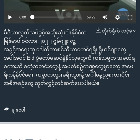
အ
သုတပဒေသာ အင်္ဂလိပ်စာ
ညွန်း
Learning English
0:00
59:29
စာမျက်နှာ
သို့
ဗွီအိုအေ လူမှုကွန်ယက်များ
တိုက်ရိုက် လင့်ခ်
မီဒီယာလွတ်လပ်ခွင့်အဆိုးဆုံးငါးနိုင်ငံထဲ
ကျော်
မြန်မာပါဝင်လာ၊ ၂၀၂၂ ဂွမ်ဂျူး လူ့
ကြည့်
အခွင့်အရေးဆု ဒေါက်တာစင်သီယာမောင်ရရှိ၊ ရိုဟင်ဂျာတွေ
ရန်
ဘာသာစကားများ
အပါအဝင် Eid ပွဲတော်မဆင်နွှဲနိုင်သူတွေကို ကန်သမ္မတ အမှတ်ရ
ရှာဖွေ
စကားဆို စတဲ့သတင်းတွေနဲ့ အပတ်စဉ်ကဏ္ဍတွေမှာတော့ အမေ
ရန်
ရိကန်နိုင်ငံရေး၊ ကမ္ဘာတလွှားခရီးသွားနဲ့ အင်္ဂါနေ့ညစကားဝိုင်း
နေရာ
အစီအစဉ်တွေ ထုတ်လွှင့်တင်ဆက်ပေးပါမယ်။
သို့
ကျော်
ရန်
မျှဝေပါ