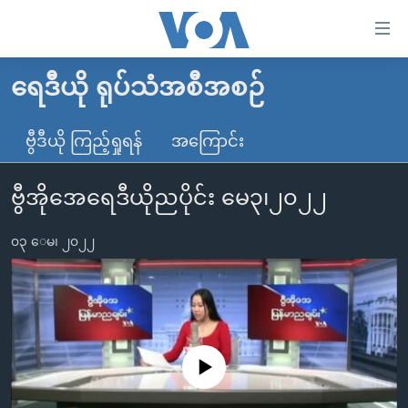
သုံး
ရ
လွယ်ကူ
ရေဒီယို ရုပ်သံအစီအစဉ်
မူလစာမျက်နှာ
စေ
မြန်မာ
ဗွီဒီယို ကြည့်ရှုရန်
အကြောင်း
သည့်
ကမ္ဘာ့သတင်းများ
Link
ဗွီအိုအေရေဒီယိုညပိုင်း မေ၃၊၂၀၂၂
ဗွီဒီယို
နိုင်ငံတကာ
များ
သတင်းလွတ်လပ်ခွင့်
အမေရိကန်
ပင်မ
၀၃ ေမ၊ ၂၀၂၂
ရပ်ဝန်းတခု လမ်းတခု အလွန်
တရုတ်
အကြောင်းအရာ
သို့
အင်္ဂလိပ်စာလေ့လာမယ်
အစ္စရေး-ပါလက်စတိုင်း
ကျော်
အပတ်စဉ်ကဏ္ဍများ
အမေရိကန်သုံးအီဒီယံ
ကြည့်
ရေဒီယိုနှင့်ရုပ်သံ အချက်အလက်များ
မကြေးမုံရဲ့ အင်္ဂလိပ်စာ
ရေဒီယို
ရန်
No media source currently available
ပင်မ
ရေဒီယို/တီဗွီအစီအစဉ်
ရုပ်ရှင်ထဲက အင်္ဂလိပ်စာ
တီဗွီ