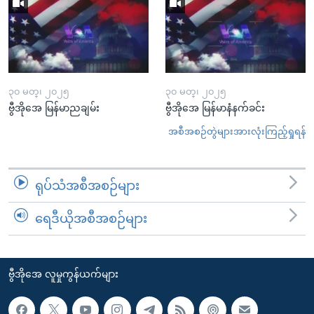
၃၀ မတ္၊ ၂၀၂၅
၃၀ မတ္၊ ၂၀၂၅
ဗွီအိုအေ မြန်မာညချမ်း
ဗွီအိုအေ မြန်မာနံနက်ခင်း
အစီအစဉ်တွဲများအားလုံးကြည့်ရှုရန်
ရုပ်သံအစီအစဉ်များ
ရေဒီယိုအစီအစဉ်များ
ဗွီအိုအေ လူမှုကွန်ယက်များ