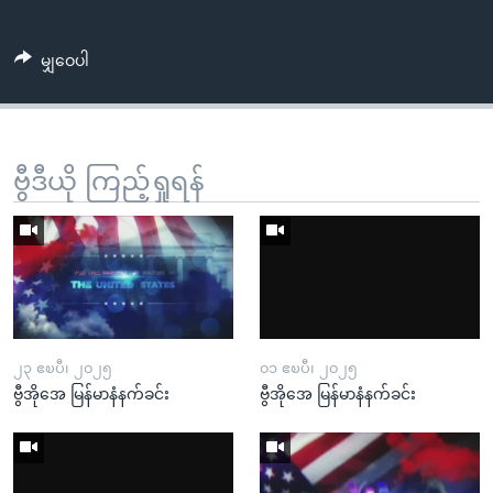
မျှဝေပါ
ဗွီဒီယို ကြည့်ရှုရန်
၂၃ ဧၿပီ၊ ၂၀၂၅
၀၁ ဧၿပီ၊ ၂၀၂၅
ဗွီအိုအေ မြန်မာနံနက်ခင်း
ဗွီအိုအေ မြန်မာနံနက်ခင်း