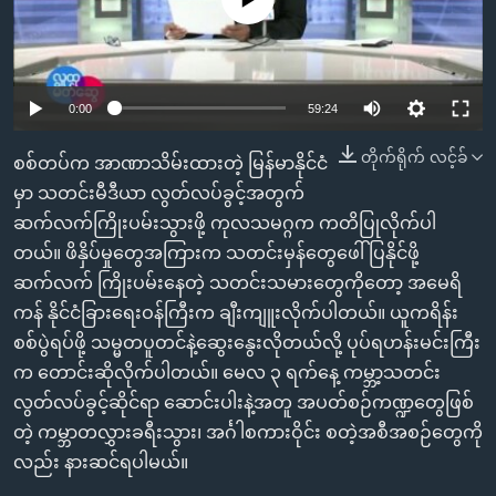
အ
သုတပဒေသာ အင်္ဂလိပ်စာ
ညွန်း
Learning English
စာမျက်နှာ
သို့
ဗွီအိုအေ လူမှုကွန်ယက်များ
0:00
59:24
ကျော်
ကြည့်
တိုက်ရိုက် လင့်ခ်
စစ်တပ်က အာဏာသိမ်းထားတဲ့ မြန်မာနိုင်ငံ
ရန်
မှာ သတင်းမီဒီယာ လွတ်လပ်ခွင့်အတွက်
ဘာသာစကားများ
ရှာဖွေ
ဆက်လက်ကြိုးပမ်းသွားဖို့ ကုလသမဂ္ဂက ကတိပြုလိုက်ပါ
ရန်
တယ်။ ဖိနှိပ်မှုတွေအကြားက သတင်းမှန်တွေဖေါ်ပြနိုင်ဖို့
နေရာ
ဆက်လက် ကြိုးပမ်းနေတဲ့ သတင်းသမားတွေကိုတော့ အမေရိ
သို့
ကန် နိုင်ငံခြားရေးဝန်ကြီးက ချီးကျူးလိုက်ပါတယ်။ ယူကရိန်း
ကျော်
စစ်ပွဲရပ်ဖို့ သမ္မတပူတင်နဲ့ဆွေးနွေးလိုတယ်လို့ ပုပ်ရဟန်းမင်းကြီး
ရန်
က တောင်းဆိုလိုက်ပါတယ်။ မေလ ၃ ရက်နေ့ ကမ္ဘာ့သတင်း
လွတ်လပ်ခွင့်ဆိုင်ရာ ဆောင်းပါးနဲ့အတူ အပတ်စဉ်ကဏ္ဍတွေဖြစ်
တဲ့ ကမ္ဘာတလွှားခရီးသွား၊ အင်္ဂါစကားဝိုင်း စတဲ့အစီအစဉ်တွေကို
လည်း နားဆင်ရပါမယ်။