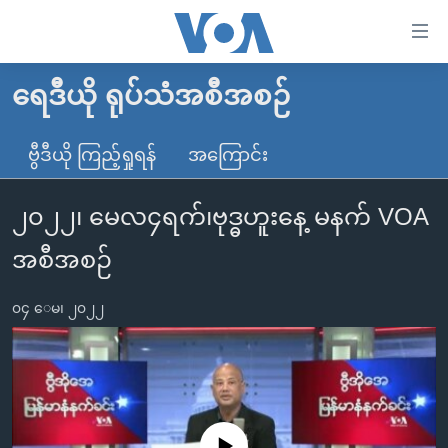
သုံး
ရ
လွယ်ကူ
ရေဒီယို ရုပ်သံအစီအစဉ်
မူလစာမျက်နှာ
စေ
မြန်မာ
ဗွီဒီယို ကြည့်ရှုရန်
အကြောင်း
သည့်
ကမ္ဘာ့သတင်းများ
Link
၂၀၂၂၊ မေလ၄ရက်၊ဗုဒ္ဓဟူးနေ့ မနက် VOA
ဗွီဒီယို
နိုင်ငံတကာ
များ
သတင်းလွတ်လပ်ခွင့်
အမေရိကန်
အစီအစဉ်
ပင်မ
ရပ်ဝန်းတခု လမ်းတခု အလွန်
တရုတ်
အကြောင်းအရာ
၀၄ ေမ၊ ၂၀၂၂
သို့
အင်္ဂလိပ်စာလေ့လာမယ်
အစ္စရေး-ပါလက်စတိုင်း
ကျော်
အပတ်စဉ်ကဏ္ဍများ
အမေရိကန်သုံးအီဒီယံ
ကြည့်
ရေဒီယိုနှင့်ရုပ်သံ အချက်အလက်များ
မကြေးမုံရဲ့ အင်္ဂလိပ်စာ
ရေဒီယို
ရန်
ပင်မ
ရေဒီယို/တီဗွီအစီအစဉ်
ရုပ်ရှင်ထဲက အင်္ဂလိပ်စာ
တီဗွီ
No media source currently available