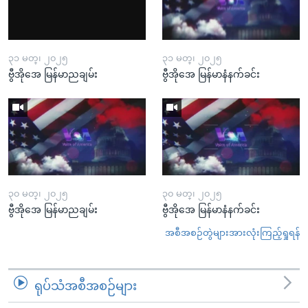
၃၁ မတ္၊ ၂၀၂၅
၃၁ မတ္၊ ၂၀၂၅
ဗွီအိုအေ မြန်မာညချမ်း
ဗွီအိုအေ မြန်မာနံနက်ခင်း
၃၀ မတ္၊ ၂၀၂၅
၃၀ မတ္၊ ၂၀၂၅
ဗွီအိုအေ မြန်မာညချမ်း
ဗွီအိုအေ မြန်မာနံနက်ခင်း
အစီအစဉ်တွဲများအားလုံးကြည့်ရှုရန်
ရုပ်သံအစီအစဉ်များ