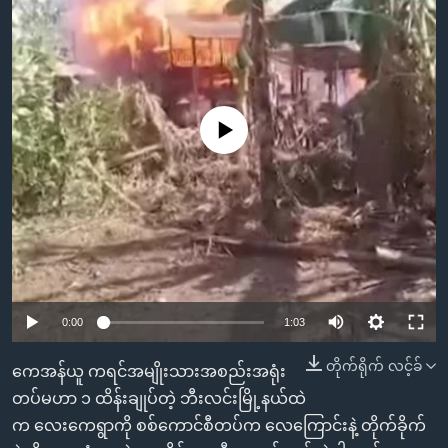
အ
သုတပဒေသာ အင်္ဂလိပ်စာ
ညွန်း
Learning English
စာမျက်နှာ
သို့
ဗွီအိုအေ လူမှုကွန်ယက်များ
ကျော်
No media source currently available
ကြည့်
ရန်
ဘာသာစကားများ
ရှာဖွေ
ရန်
နေရာ
သို့
ကျော်
0:00
1:03
ရန်
တိုက်ရိုက် လင့်ခ်
ကေအန်ယူ ကရင်အမျိုးသားအစည်းအရုံး
တပ်မဟာ ၁ ထိန်းချုပ်တဲ့ ဘီးလင်းမြို့နယ်ထဲ
က လေးကေရွာကို စစ်ကောင်စီတပ်က လေကြောင်းနဲ့ တိုက်ခိုက်