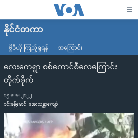
သုံး
ရ
လွယ်ကူ
နိုင်ငံတကာ
မူလစာမျက်နှာ
စေ
မြန်မာ
ဗွီဒီယို ကြည့်ရှုရန်
အကြောင်း
သည့်
ကမ္ဘာ့သတင်းများ
Link
လေးကေရွာ စစ်ကောင်စီလေကြောင်း
ဗွီဒီယို
နိုင်ငံတကာ
များ
သတင်းလွတ်လပ်ခွင့်
အမေရိကန်
တိုက်ခိုက်
ပင်မ
ရပ်ဝန်းတခု လမ်းတခု အလွန်
တရုတ်
အကြောင်းအရာ
၀၅ ေမ၊ ၂၀၂၂
သို့
အင်္ဂလိပ်စာလေ့လာမယ်
အစ္စရေး-ပါလက်စတိုင်း
ဝင်းခန့်မောင်
အေးသန္တာကျော်
ကျော်
အပတ်စဉ်ကဏ္ဍများ
အမေရိကန်သုံးအီဒီယံ
ကြည့်
ရေဒီယိုနှင့်ရုပ်သံ အချက်အလက်များ
မကြေးမုံရဲ့ အင်္ဂလိပ်စာ
ရေဒီယို
ရန်
ပင်မ
ရေဒီယို/တီဗွီအစီအစဉ်
ရုပ်ရှင်ထဲက အင်္ဂလိပ်စာ
တီဗွီ