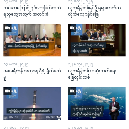
၁၄ မတ္၊ ၂၀၂၅
၁၃ မတ္၊ ၂၀၂၅
ကင်ဆာကြောင့် ရင်သားဖြတ်ထုတ်
ယူကရိန်းစစ်ရပ်ဖို့ ရုရှားဘက်က
ရသူတွေအတွက် အတွင်းခံ
လိုက်လျောနိုင်ခြေ
၁၃ မတ္၊ ၂၀၂၅
၁၂ မတ္၊ ၂၀၂၅
အမေရိကန် အကူအညီနဲ့ ရိုက်ခတ်
ယူကရိန်းစစ် အဆုံးသတ်ရေး
မှု
ခြေလှမ်းသစ်
၁၂ မတ္၊ ၂၀၂၅
၁၂ မတ္၊ ၂၀၂၅