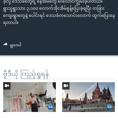
ခဲ့လို့ ဒေသခံတွေရဲ့ နေအိမ်တွေ မီးလောင်ကျွမ်းခဲ့ပါတယ်။
ရွာသူရွာသား ၃,၀၀၀ လောက်အိုးအိမ်စွန့်ပြေးခဲ့ရပြီး တခြား
ကျေးရွာတွေနဲ့ ပေါင်းရင် ဒေသခံတသောင်းလောက် ထွက်ပြေးနေ
ရတာပါ။
မျှဝေပါ
ဗွီဒီယို ကြည့်ရှုရန်