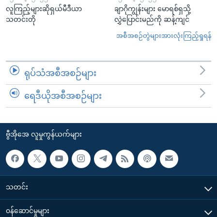
လူကြည့်များဆိုရှယ်မီဒီယာ
ချာဂိုကျွန်းများ မောရစ်ရှသို့
သတင်းတို
လွှဲပြောင်းမည်ကို ဆန့်ကျင်
အစီအစဉ်တွဲများအားလုံးကြည့်ရှုရန်
ရုပ်သံအစီအစဉ်များ
ရေဒီယိုအစီအစဉ်များ
ဗွီအိုအေ လူမှုကွန်ယက်များ
သတင်း
၀န်ဆောင်မှုများ