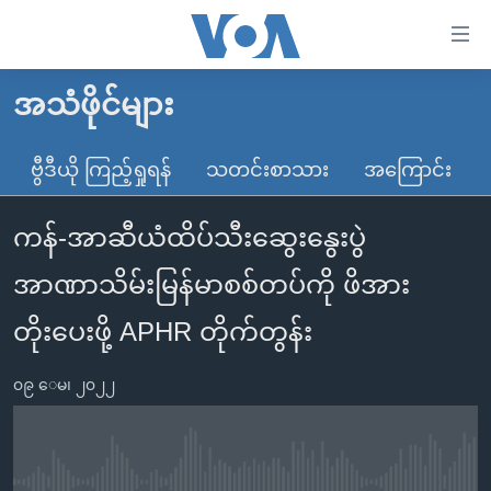
သုံး
ရ
လွယ်ကူ
အသံဖိုင်များ
မူလစာမျက်နှာ
စေ
မြန်မာ
ဗွီဒီယို ကြည့်ရှုရန်
သတင်းစာသား
အကြောင်း
သည့်
ကမ္ဘာ့သတင်းများ
Link
ကန်-အာဆီယံထိပ်သီးဆွေးနွေးပွဲ
ဗွီဒီယို
နိုင်ငံတကာ
များ
သတင်းလွတ်လပ်ခွင့်
အမေရိကန်
အာဏာသိမ်းမြန်မာစစ်တပ်ကို ဖိအား
ပင်မ
ရပ်ဝန်းတခု လမ်းတခု အလွန်
တရုတ်
အကြောင်းအရာ
တိုး‌ပေးဖို့ APHR တိုက်တွန်း
သို့
အင်္ဂလိပ်စာလေ့လာမယ်
အစ္စရေး-ပါလက်စတိုင်း
ကျော်
၀၉ ေမ၊ ၂၀၂၂
အပတ်စဉ်ကဏ္ဍများ
အမေရိကန်သုံးအီဒီယံ
ကြည့်
ရေဒီယိုနှင့်ရုပ်သံ အချက်အလက်များ
မကြေးမုံရဲ့ အင်္ဂလိပ်စာ
ရေဒီယို
ရန်
ပင်မ
ရေဒီယို/တီဗွီအစီအစဉ်
ရုပ်ရှင်ထဲက အင်္ဂလိပ်စာ
တီဗွီ