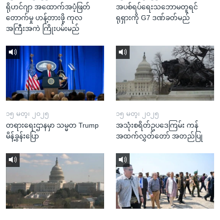
ရိုဟင်ဂျာ အထောက်အပံ့ဖြတ်
အပစ်ရပ်ရေးသဘောမတူရင်
တောက်မှု ဟန့်တားဖို့ ကုလ
ရုရှားကို G7 ဒဏ်ခတ်မည်
အကြီးအကဲ ကြိုးပမ်းမည်
၁၅ မတ္၊ ၂၀၂၅
၁၅ မတ္၊ ၂၀၂၅
တရားရေးဌာနမှာ သမ္မတ Trump
အသုံးစရိတ်ဥပဒေကြမ်း ကန်
မိန့်ခွန်းပြော
အထက်လွှတ်တော် အတည်ပြု