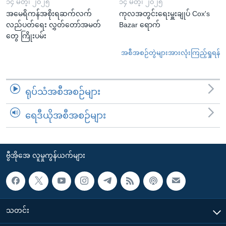
၁၄ မတ္၊ ၂၀၂၅
၁၄ မတ္၊ ၂၀၂၅
အမေရိကန်အစိုးရဆက်လက်
ကုလအတွင်းရေးမှူးချုပ် Cox's
လည်ပတ်ရေး လွှတ်တော်အမတ်
Bazar ရောက်
တွေ ကြိုးပမ်း
အစီအစဉ်တွဲများအားလုံးကြည့်ရှုရန်
ရုပ်သံအစီအစဉ်များ
ရေဒီယိုအစီအစဉ်များ
ဗွီအိုအေ လူမှုကွန်ယက်များ
သတင်း