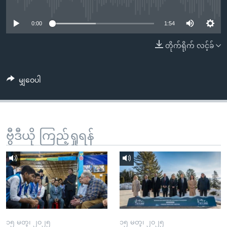
No media source currently available
အ
သုတပဒေသာ အင်္ဂလိပ်စာ
ညွန်း
Learning English
0:00
1:54
စာမျက်နှာ
သို့
ဗွီအိုအေ လူမှုကွန်ယက်များ
တိုက်ရိုက် လင့်ခ်
ကျော်
ကြည့်
မျှဝေပါ
ရန်
ဘာသာစကားများ
ရှာဖွေ
ရန်
နေရာ
ဗွီဒီယို ကြည့်ရှုရန်
သို့
ကျော်
ရန်
၁၅ မတ္၊ ၂၀၂၅
၁၅ မတ္၊ ၂၀၂၅