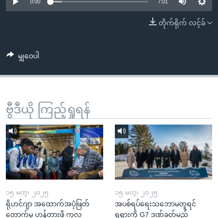
အ
0:00
7:01
သုတပဒေသာ အင်္ဂလိပ်စာ
ညွန်း
Learning English
တိုက်ရိုက် လင့်ခ်
စာမျက်နှာ
သို့
ဗွီအိုအေ လူမှုကွန်ယက်များ
ကျော်
မျှဝေပါ
ကြည့်
ရန်
ဘာသာစကားများ
ရှာဖွေ
ဗွီဒီယို ကြည့်ရှုရန်
ရန်
နေရာ
သို့
ကျော်
ရန်
၁၅ မတ္၊ ၂၀၂၅
၁၅ မတ္၊ ၂၀၂၅
ရိုဟင်ဂျာ အထောက်အပံ့ဖြတ်
အပစ်ရပ်ရေးသဘောမတူရင်
တောက်မှု ဟန့်တားဖို့ ကုလ
ရုရှားကို G7 ဒဏ်ခတ်မည်