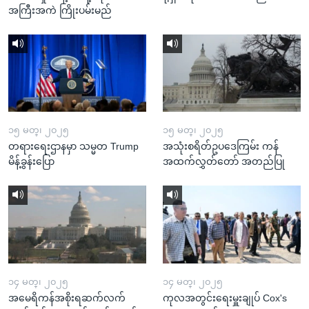
အကြီးအကဲ ကြိုးပမ်းမည်
၁၅ မတ္၊ ၂၀၂၅
၁၅ မတ္၊ ၂၀၂၅
တရားရေးဌာနမှာ သမ္မတ Trump
အသုံးစရိတ်ဥပဒေကြမ်း ကန်
မိန့်ခွန်းပြော
အထက်လွှတ်တော် အတည်ပြု
၁၄ မတ္၊ ၂၀၂၅
၁၄ မတ္၊ ၂၀၂၅
အမေရိကန်အစိုးရဆက်လက်
ကုလအတွင်းရေးမှူးချုပ် Cox's