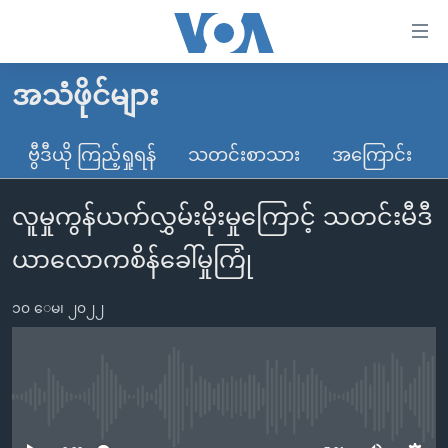
သုံး
ရ
လွယ်ကူ
အသံဖိုင်များ
မူလစာမျက်နှာ
စေ
မြန်မာ
ဗွီဒီယို ကြည့်ရှုရန်
သတင်းစာသား
အကြောင်း
သည့်
ကမ္ဘာ့သတင်းများ
Link
လူမှုကွန်ယက်လွှမ်းမိုးမှုကြောင့် သတင်းမီဒီ
ဗွီဒီယို
နိုင်ငံတကာ
များ
သတင်းလွတ်လပ်ခွင့်
အမေရိကန်
ယာလောကစိန်ခေါ်မှုကြုံ
ပင်မ
ရပ်ဝန်းတခု လမ်းတခု အလွန်
တရုတ်
အကြောင်းအရာ
၁၀ ေမ၊ ၂၀၂၂
သို့
အင်္ဂလိပ်စာလေ့လာမယ်
အစ္စရေး-ပါလက်စတိုင်း
ကျော်
အပတ်စဉ်ကဏ္ဍများ
အမေရိကန်သုံးအီဒီယံ
ကြည့်
ရေဒီယိုနှင့်ရုပ်သံ အချက်အလက်များ
မကြေးမုံရဲ့ အင်္ဂလိပ်စာ
ရေဒီယို
ရန်
No media source currently available
ပင်မ
ရေဒီယို/တီဗွီအစီအစဉ်
ရုပ်ရှင်ထဲက အင်္ဂလိပ်စာ
တီဗွီ