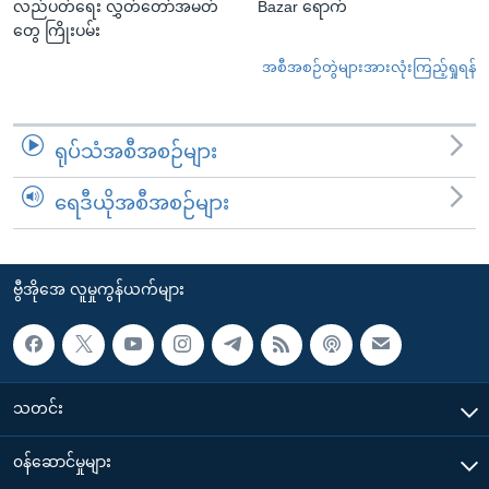
လည်ပတ်ရေး လွှတ်တော်အမတ်
Bazar ရောက်
တွေ ကြိုးပမ်း
အစီအစဉ်တွဲများအားလုံးကြည့်ရှုရန်
ရုပ်သံအစီအစဉ်များ
ရေဒီယိုအစီအစဉ်များ
ဗွီအိုအေ လူမှုကွန်ယက်များ
သတင်း
၀န်ဆောင်မှုများ