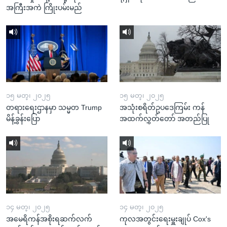
အကြီးအကဲ ကြိုးပမ်းမည်
၁၅ မတ္၊ ၂၀၂၅
၁၅ မတ္၊ ၂၀၂၅
တရားရေးဌာနမှာ သမ္မတ Trump
အသုံးစရိတ်ဥပဒေကြမ်း ကန်
မိန့်ခွန်းပြော
အထက်လွှတ်တော် အတည်ပြု
၁၄ မတ္၊ ၂၀၂၅
၁၄ မတ္၊ ၂၀၂၅
အမေရိကန်အစိုးရဆက်လက်
ကုလအတွင်းရေးမှူးချုပ် Cox's