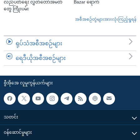
လည်ပတ်ရေး လွှတ်တော်အမတ်
Bazar ရောက်
တွေ ကြိုးပမ်း
အစီအစဉ်တွဲများအားလုံးကြည့်ရှုရန်
ရုပ်သံအစီအစဉ်များ
ရေဒီယိုအစီအစဉ်များ
ဗွီအိုအေ လူမှုကွန်ယက်များ
သတင်း
၀န်ဆောင်မှုများ