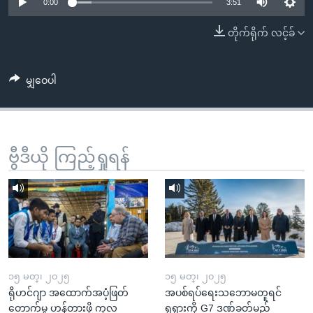
အ
0:00
3:51
သုတပဒေသာ အင်္ဂလိပ်စာ
ညွန်း
Learning English
တိုက်ရိုက် လင့်ခ်
စာမျက်နှာ
သို့
ဗွီအိုအေ လူမှုကွန်ယက်များ
ကျော်
မျှဝေပါ
ကြည့်
ရန်
ဘာသာစကားများ
ရှာဖွေ
ဗွီဒီယို ကြည့်ရှုရန်
ရန်
နေရာ
သို့
ကျော်
ရန်
၁၅ မတ္၊ ၂၀၂၅
၁၅ မတ္၊ ၂၀၂၅
ရိုဟင်ဂျာ အထောက်အပံ့ဖြတ်
အပစ်ရပ်ရေးသဘောမတူရင်
တောက်မှု ဟန့်တားဖို့ ကုလ
ရုရှားကို G7 ဒဏ်ခတ်မည်