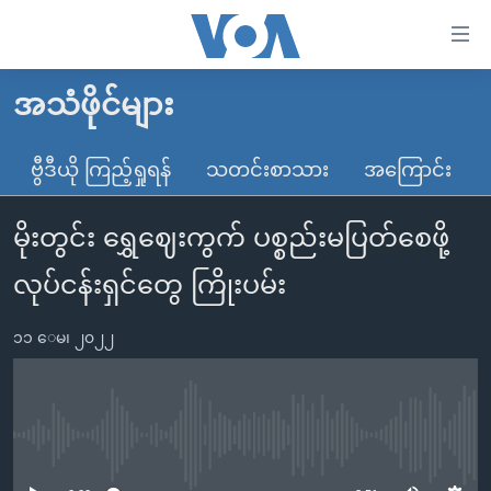
သုံး
ရ
လွယ်ကူ
အသံဖိုင်များ
မူလစာမျက်နှာ
စေ
မြန်မာ
ဗွီဒီယို ကြည့်ရှုရန်
သတင်းစာသား
အကြောင်း
သည့်
ကမ္ဘာ့သတင်းများ
Link
မိုးတွင်း ရွှေဈေးကွက် ပစ္စည်းမပြတ်စေဖို့
ဗွီဒီယို
နိုင်ငံတကာ
များ
သတင်းလွတ်လပ်ခွင့်
အမေရိကန်
လုပ်ငန်းရှင်တွေ ကြိုးပမ်း
ပင်မ
ရပ်ဝန်းတခု လမ်းတခု အလွန်
တရုတ်
အကြောင်းအရာ
၁၁ ေမ၊ ၂၀၂၂
သို့
အင်္ဂလိပ်စာလေ့လာမယ်
အစ္စရေး-ပါလက်စတိုင်း
ကျော်
အပတ်စဉ်ကဏ္ဍများ
အမေရိကန်သုံးအီဒီယံ
ကြည့်
ရေဒီယိုနှင့်ရုပ်သံ အချက်အလက်များ
မကြေးမုံရဲ့ အင်္ဂလိပ်စာ
ရေဒီယို
ရန်
No media source currently available
ပင်မ
ရေဒီယို/တီဗွီအစီအစဉ်
ရုပ်ရှင်ထဲက အင်္ဂလိပ်စာ
တီဗွီ