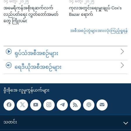
၁၄ မတ္၊ ၂၀၂၅
၁၄ မတ္၊ ၂၀၂၅
အမေရိကန်အစိုးရဆက်လက်
ကုလအတွင်းရေးမှူးချုပ် Cox's
လည်ပတ်ရေး လွှတ်တော်အမတ်
Bazar ရောက်
တွေ ကြိုးပမ်း
အစီအစဉ်တွဲများအားလုံးကြည့်ရှုရန်
ရုပ်သံအစီအစဉ်များ
ရေဒီယိုအစီအစဉ်များ
ဗွီအိုအေ လူမှုကွန်ယက်များ
သတင်း