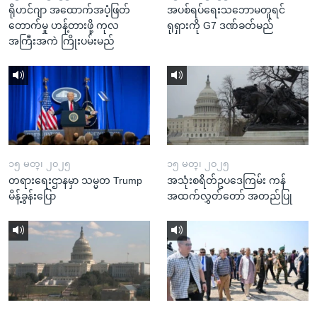
ရိုဟင်ဂျာ အထောက်အပံ့ဖြတ်
အပစ်ရပ်ရေးသဘောမတူရင်
တောက်မှု ဟန့်တားဖို့ ကုလ
ရုရှားကို G7 ဒဏ်ခတ်မည်
အကြီးအကဲ ကြိုးပမ်းမည်
၁၅ မတ္၊ ၂၀၂၅
၁၅ မတ္၊ ၂၀၂၅
တရားရေးဌာနမှာ သမ္မတ Trump
အသုံးစရိတ်ဥပဒေကြမ်း ကန်
မိန့်ခွန်းပြော
အထက်လွှတ်တော် အတည်ပြု