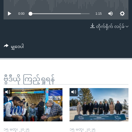
No media source currently available
အ
သုတပဒေသာ အင်္ဂလိပ်စာ
ညွန်း
Learning English
0:00
1:15
စာမျက်နှာ
သို့
ဗွီအိုအေ လူမှုကွန်ယက်များ
တိုက်ရိုက် လင့်ခ်
ကျော်
ကြည့်
မျှဝေပါ
ရန်
ဘာသာစကားများ
ရှာဖွေ
ရန်
နေရာ
ဗွီဒီယို ကြည့်ရှုရန်
သို့
ကျော်
ရန်
၁၅ မတ္၊ ၂၀၂၅
၁၅ မတ္၊ ၂၀၂၅