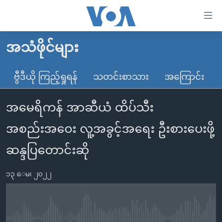
သုံး
ရ
လွယ်ကူ
အသံဖိုင်များ
မူလစာမျက်နှာ
စေ
မြန်မာ
ဗွီဒီယို ကြည့်ရှုရန်
သတင်းစာသား
အကြောင်း
သည့်
ကမ္ဘာ့သတင်းများ
Link
အမေရိကန် အာဆီယံ ထိပ်သီး
ဗွီဒီယို
နိုင်ငံတကာ
များ
သတင်းလွတ်လပ်ခွင့်
အမေရိကန်
အစည်းအဝေး လူ့အခွင့်အရေး ဦးစားပေးဖို့
ပင်မ
ရပ်ဝန်းတခု လမ်းတခု အလွန်
တရုတ်
အကြောင်းအရာ
ဆန္ဒပြတောင်းဆို
သို့
အင်္ဂလိပ်စာလေ့လာမယ်
အစ္စရေး-ပါလက်စတိုင်း
ကျော်
၁၃ ေမ၊ ၂၀၂၂
အပတ်စဉ်ကဏ္ဍများ
အမေရိကန်သုံးအီဒီယံ
ကြည့်
ရေဒီယိုနှင့်ရုပ်သံ အချက်အလက်များ
မကြေးမုံရဲ့ အင်္ဂလိပ်စာ
ရေဒီယို
ရန်
ပင်မ
ရေဒီယို/တီဗွီအစီအစဉ်
ရုပ်ရှင်ထဲက အင်္ဂလိပ်စာ
တီဗွီ