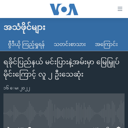
သုံး
ရ
လွယ်ကူ
အသံဖိုင်များ
မူလစာမျက်နှာ
စေ
မြန်မာ
ဗွီဒီယို ကြည့်ရှုရန်
သတင်းစာသား
အကြောင်း
သည့်
ကမ္ဘာ့သတင်းများ
Link
ရခိုင်ပြည်နယ် မင်းပြားနဲ့အမ်းမှာ မြေမြှုပ်
ဗွီဒီယို
နိုင်ငံတကာ
များ
သတင်းလွတ်လပ်ခွင့်
အမေရိကန်
မိုင်းကြောင့် လူ ၂ ဦးသေဆုံး
ပင်မ
ရပ်ဝန်းတခု လမ်းတခု အလွန်
တရုတ်
အကြောင်းအရာ
၁၆ ေမ၊ ၂၀၂၂
သို့
အင်္ဂလိပ်စာလေ့လာမယ်
အစ္စရေး-ပါလက်စတိုင်း
ကျော်
အပတ်စဉ်ကဏ္ဍများ
အမေရိကန်သုံးအီဒီယံ
ကြည့်
ရေဒီယိုနှင့်ရုပ်သံ အချက်အလက်များ
မကြေးမုံရဲ့ အင်္ဂလိပ်စာ
ရေဒီယို
ရန်
No media source currently available
ပင်မ
ရေဒီယို/တီဗွီအစီအစဉ်
ရုပ်ရှင်ထဲက အင်္ဂလိပ်စာ
တီဗွီ