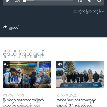
အ
0:00
4:15
သုတပဒေသာ အင်္ဂလိပ်စာ
ညွန်း
Learning English
တိုက်ရိုက် လင့်ခ်
စာမျက်နှာ
သို့
ဗွီအိုအေ လူမှုကွန်ယက်များ
ကျော်
မျှဝေပါ
ကြည့်
ရန်
ဘာသာစကားများ
ရှာဖွေ
ဗွီဒီယို ကြည့်ရှုရန်
ရန်
နေရာ
သို့
ကျော်
ရန်
၁၅ မတ္၊ ၂၀၂၅
၁၅ မတ္၊ ၂၀၂၅
ရိုဟင်ဂျာ အထောက်အပံ့ဖြတ်
အပစ်ရပ်ရေးသဘောမတူရင်
တောက်မှု ဟန့်တားဖို့ ကုလ
ရုရှားကို G7 ဒဏ်ခတ်မည်