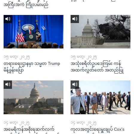
အကြီးအကဲ ကြိုးပမ်းမည်
၁၅ မတ္၊ ၂၀၂၅
၁၅ မတ္၊ ၂၀၂၅
တရားရေးဌာနမှာ သမ္မတ Trump
အသုံးစရိတ်ဥပဒေကြမ်း ကန်
မိန့်ခွန်းပြော
အထက်လွှတ်တော် အတည်ပြု
၁၄ မတ္၊ ၂၀၂၅
၁၄ မတ္၊ ၂၀၂၅
အမေရိကန်အစိုးရဆက်လက်
ကုလအတွင်းရေးမှူးချုပ် Cox's