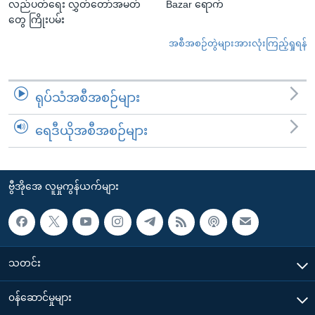
လည်ပတ်ရေး လွှတ်တော်အမတ်
Bazar ရောက်
တွေ ကြိုးပမ်း
အစီအစဉ်တွဲများအားလုံးကြည့်ရှုရန်
ရုပ်သံအစီအစဉ်များ
ရေဒီယိုအစီအစဉ်များ
ဗွီအိုအေ လူမှုကွန်ယက်များ
သတင်း
၀န်ဆောင်မှုများ