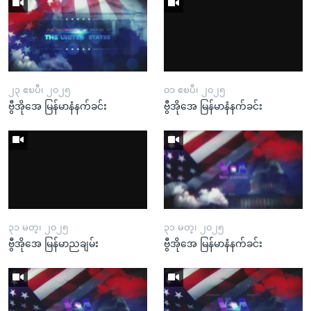
၂၃ ဧၿပီ၊ ၂၀၂၅
၀၁ ဧၿပီ၊ ၂၀၂၅
ဗွီအိုအေ မြန်မာနံနက်ခင်း
ဗွီအိုအေ မြန်မာနံနက်ခင်း
၃၁ မတ္၊ ၂၀၂၅
၃၁ မတ္၊ ၂၀၂၅
ဗွီအိုအေ မြန်မာညချမ်း
ဗွီအိုအေ မြန်မာနံနက်ခင်း