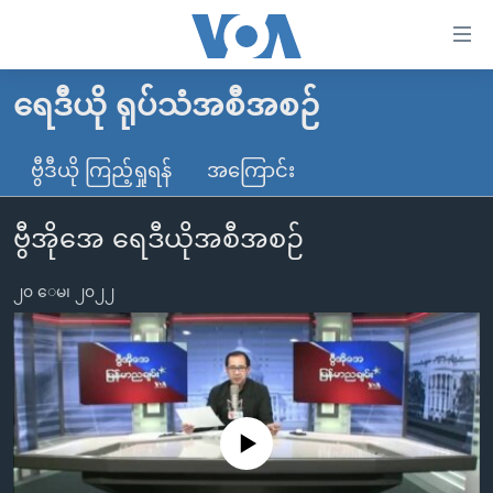
သုံး
ရ
လွယ်ကူ
ရေဒီယို ရုပ်သံအစီအစဉ်
မူလစာမျက်နှာ
စေ
မြန်မာ
ဗွီဒီယို ကြည့်ရှုရန်
အကြောင်း
သည့်
ကမ္ဘာ့သတင်းများ
Link
ဗွီအိုအေ ရေဒီယိုအစီအစဉ်
ဗွီဒီယို
နိုင်ငံတကာ
များ
သတင်းလွတ်လပ်ခွင့်
အမေရိကန်
ပင်မ
၂၀ ေမ၊ ၂၀၂၂
ရပ်ဝန်းတခု လမ်းတခု အလွန်
တရုတ်
အကြောင်းအရာ
သို့
အင်္ဂလိပ်စာလေ့လာမယ်
အစ္စရေး-ပါလက်စတိုင်း
ကျော်
အပတ်စဉ်ကဏ္ဍများ
အမေရိကန်သုံးအီဒီယံ
ကြည့်
ရေဒီယိုနှင့်ရုပ်သံ အချက်အလက်များ
မကြေးမုံရဲ့ အင်္ဂလိပ်စာ
ရေဒီယို
ရန်
No media source currently available
ပင်မ
ရေဒီယို/တီဗွီအစီအစဉ်
ရုပ်ရှင်ထဲက အင်္ဂလိပ်စာ
တီဗွီ