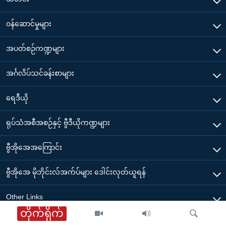
၀န်ဆောင်မှုများ
အပတ်စဉ်ကဏ္ဍများ
အင်္ဂလိပ်သင်ခန်းစာများ
ရေဒီယို
ရုပ်သံအစီအစဉ်နှင့် ဗွီဒီယိုကဏ္ဍများ
ဗွီအိုအေအကြောင်း
ဗွီအိုအေ မိုဘိုင်းလ်အက်ပ်များ ဒေါင်းလုတ်ယူရန်
Other Links
တိုက်ရိုက်
ဗွီအိုအေ မြန်မာညချမ်း