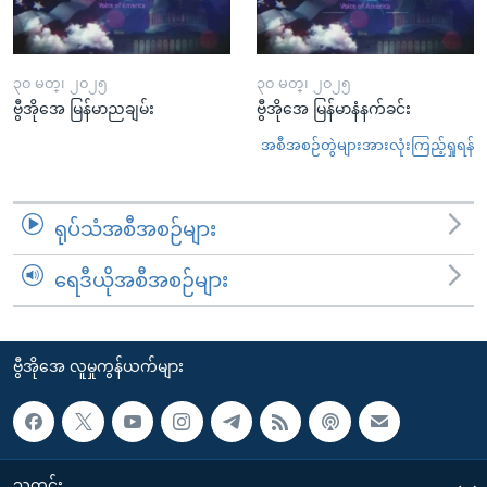
၃၀ မတ္၊ ၂၀၂၅
၃၀ မတ္၊ ၂၀၂၅
ဗွီအိုအေ မြန်မာညချမ်း
ဗွီအိုအေ မြန်မာနံနက်ခင်း
အစီအစဉ်တွဲများအားလုံးကြည့်ရှုရန်
ရုပ်သံအစီအစဉ်များ
ရေဒီယိုအစီအစဉ်များ
ဗွီအိုအေ လူမှုကွန်ယက်များ
သတင်း