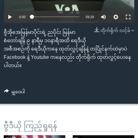
အ
သုတပဒေသာ အင်္ဂလိပ်စာ
ညွန်း
Learning English
0:00
59:29
စာမျက်နှာ
သို့
ဗွီအိုအေ လူမှုကွန်ယက်များ
တိုက်ရိုက် လင့်ခ်
ဗွီအိုအေမြန်မာပိုင်းရဲ့ ညပိုင်း မြန်မာ
ကျော်
စံတော်ချိန် ၉ နာရီမှ ၁၀နာရီအထိ ရေဒီယို
ကြည့်
အစီအစဉ်ကို ရေဒီယိုကနေ ထုတ်လွှင့်ချိန်နဲ့ တပြိုင်နက်ထဲမှာပဲ
ရန်
ဘာသာစကားများ
Facebook နဲ့ Youtube ကနေလည်း တိုက်ရိုက် ထုတ်လွှင့်ပေးနေ
ရှာဖွေ
ပါတယ်။
ရန်
နေရာ
သို့
မျှဝေပါ
ကျော်
ရန်
ဗွီဒီယို ကြည့်ရှုရန်