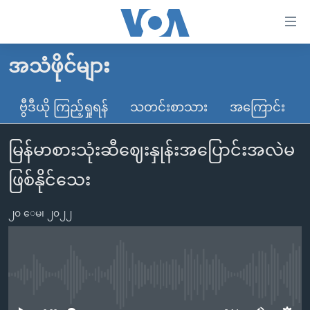
သုံး
ရ
လွယ်ကူ
အသံဖိုင်များ
မူလစာမျက်နှာ
စေ
မြန်မာ
ဗွီဒီယို ကြည့်ရှုရန်
သတင်းစာသား
အကြောင်း
သည့်
ကမ္ဘာ့သတင်းများ
Link
မြန်မာစားသုံးဆီဈေးနှုန်းအပြောင်းအလဲမ
ဗွီဒီယို
နိုင်ငံတကာ
များ
သတင်းလွတ်လပ်ခွင့်
အမေရိကန်
ဖြစ်နိုင်သေး
ပင်မ
ရပ်ဝန်းတခု လမ်းတခု အလွန်
တရုတ်
အကြောင်းအရာ
၂၀ ေမ၊ ၂၀၂၂
သို့
အင်္ဂလိပ်စာလေ့လာမယ်
အစ္စရေး-ပါလက်စတိုင်း
ကျော်
အပတ်စဉ်ကဏ္ဍများ
အမေရိကန်သုံးအီဒီယံ
ကြည့်
ရေဒီယိုနှင့်ရုပ်သံ အချက်အလက်များ
မကြေးမုံရဲ့ အင်္ဂလိပ်စာ
ရေဒီယို
ရန်
No media source currently available
ပင်မ
ရေဒီယို/တီဗွီအစီအစဉ်
ရုပ်ရှင်ထဲက အင်္ဂလိပ်စာ
တီဗွီ