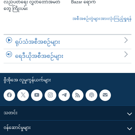
လည်ပတ်ရေး လွှတ်တော်အမတ်
Bazar ရောက်
တွေ ကြိုးပမ်း
အစီအစဉ်တွဲများအားလုံးကြည့်ရှုရန်
ရုပ်သံအစီအစဉ်များ
ရေဒီယိုအစီအစဉ်များ
ဗွီအိုအေ လူမှုကွန်ယက်များ
သတင်း
၀န်ဆောင်မှုများ