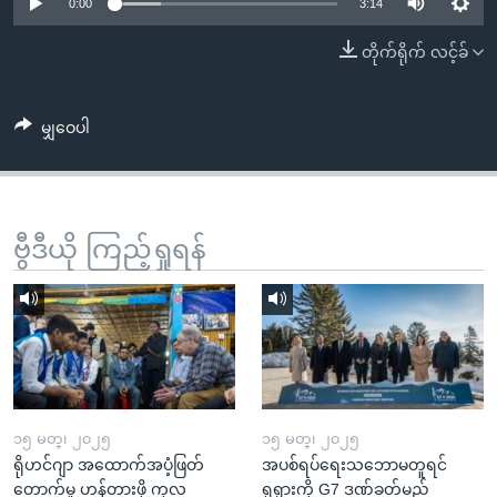
အ
0:00
3:14
သုတပဒေသာ အင်္ဂလိပ်စာ
ညွန်း
Learning English
တိုက်ရိုက် လင့်ခ်
စာမျက်နှာ
သို့
ဗွီအိုအေ လူမှုကွန်ယက်များ
ကျော်
မျှဝေပါ
ကြည့်
ရန်
ဘာသာစကားများ
ရှာဖွေ
ဗွီဒီယို ကြည့်ရှုရန်
ရန်
နေရာ
သို့
ကျော်
ရန်
၁၅ မတ္၊ ၂၀၂၅
၁၅ မတ္၊ ၂၀၂၅
ရိုဟင်ဂျာ အထောက်အပံ့ဖြတ်
အပစ်ရပ်ရေးသဘောမတူရင်
တောက်မှု ဟန့်တားဖို့ ကုလ
ရုရှားကို G7 ဒဏ်ခတ်မည်