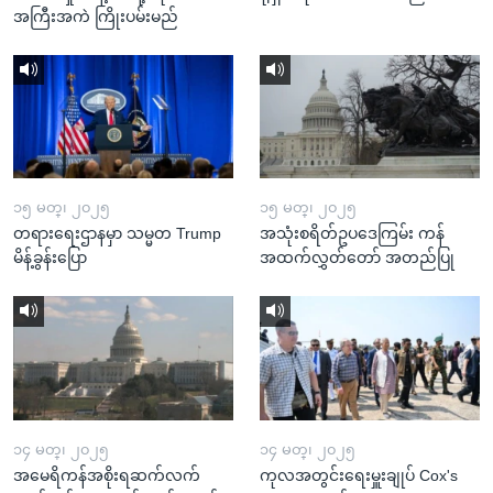
အကြီးအကဲ ကြိုးပမ်းမည်
၁၅ မတ္၊ ၂၀၂၅
၁၅ မတ္၊ ၂၀၂၅
တရားရေးဌာနမှာ သမ္မတ Trump
အသုံးစရိတ်ဥပဒေကြမ်း ကန်
မိန့်ခွန်းပြော
အထက်လွှတ်တော် အတည်ပြု
၁၄ မတ္၊ ၂၀၂၅
၁၄ မတ္၊ ၂၀၂၅
အမေရိကန်အစိုးရဆက်လက်
ကုလအတွင်းရေးမှူးချုပ် Cox's