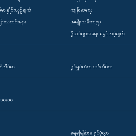
်မာ နှိုင်းယှဉ်ချက်
ကျန်းမာရေး
ပြားသတင်းများ
အမျိုးသမီးကဏ္ဍ
ရိုဟင်ဂျာအရေး မျှော်လင့်ချက်
်္ဂလိပ်စာ
ရုပ်ရှင်ထဲက အင်္ဂလိပ်စာ
၀-၁၀း၀၀
ရေမြေခြားမှ ရုပ်ပုံလွှာ