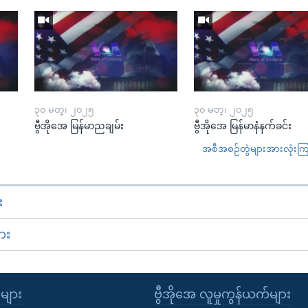
၃၀ မတ္၊ ၂၀၂၅
၃၀ မတ္၊ ၂၀၂၅
ဗွီအိုအေ မြန်မာညချမ်း
ဗွီအိုအေ မြန်မာနံနက်ခင်း
အစီအစဉ်တွဲများအားလုံးကြည့
း
ား
ုများ
ဗွီအိုအေ လူမှုကွန်ယက်များ