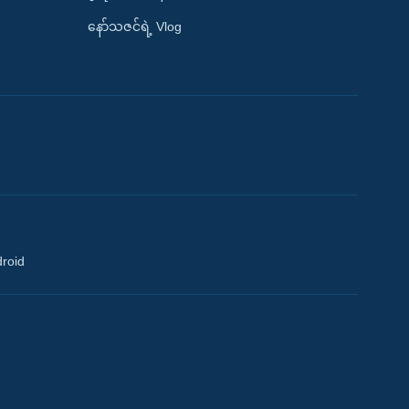
နော်သဇင်ရဲ့ Vlog
droid