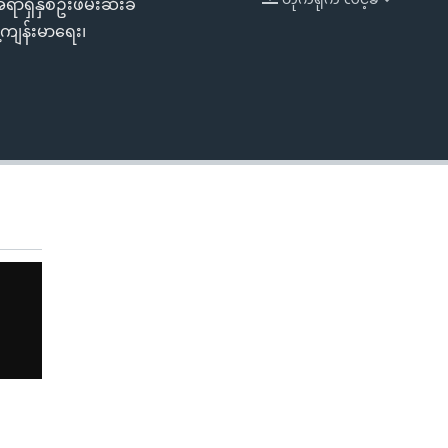
ာရှိနှစ်ဦးဖမ်းဆီးခံ
EMBED
့ကျန်းမာရေး၊