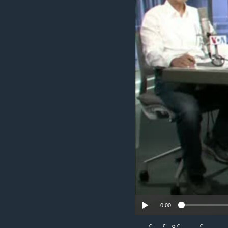
သုတပဒေသာ အင်္ဂလိပ်စာ
အ
ညွန်း
စာမျက်နှာ
သို့
ကျော်
ကြည့်
ရန်
ရှာဖွေ
ရန်
နေရာ
သို့
ကျော်
ရန်
0:00