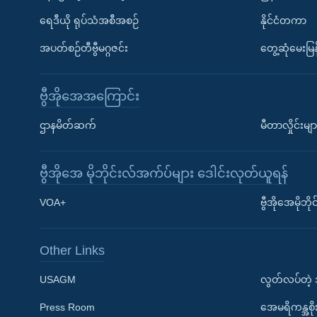
ရေဒီယို ရုပ်သံအစီအစဉ်
နိုင်ငံတကာ
အပတ်စဉ်တီဗွီမဂ္ဂဇင်း
တွေ့ဆုံမေးမြန
ဗွီအိုအေအကြောင်း
ဌာနမိတ်ဆက်
မီတာလှိုင်းမျာ
ဗွီအိုအေ မိုဘိုင်းလ်အက်ပ်များ ဒေါင်းလုတ်ယူရန်
Learning English
VOA+
ဗွီအိုအေမိုဘ
ဗွီအိုအေ လူမှုကွန်ယက်များ
Other Links
USAGM
လွတ်လပ်တဲ့
Press Room
အေမရိကန္အစိ
ဘာသာစကားများ