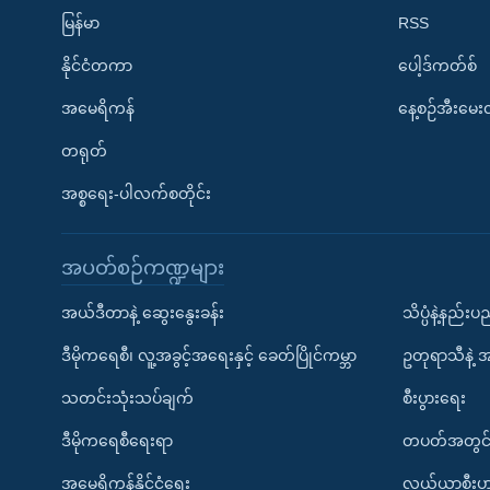
မြန်မာ
RSS
နိုင်ငံတကာ
ပေါ့ဒ်ကတ်စ်
အမေရိကန်
နေ့စဉ်အီးမေ
တရုတ်
အစ္စရေး-ပါလက်စတိုင်း
အပတ်စဉ်ကဏ္ဍများ
အယ်ဒီတာနဲ့ ဆွေးနွေးခန်း
သိပ္ပံနဲ့နည်း
ဒီမိုကရေစီ၊ လူ့အခွင့်အရေးနှင့် ခေတ်ပြိုင်ကမ္ဘာ
ဥတုရာသီနဲ့ 
သတင်းသုံးသပ်ချက်
စီးပွားရေး
ဒီမိုကရေစီရေးရာ
တပတ်အတွင်
အမေရိကန်နိုင်ငံရေး
လယ်ယာစီးပွ