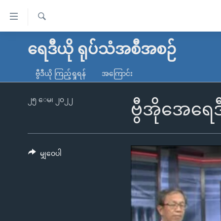
သုံး
ရ
ရှာဖွေ
လွယ်ကူ
မူလစာမျက်နှာ
ရေဒီယို ရုပ်သံအစီအစဉ်
ရ
စေ
မြန်မာ
လာ
ဗွီဒီယို ကြည့်ရှုရန်
အကြောင်း
သည့်
ဒ်
ကမ္ဘာ့သတင်းများ
Link
ဗွီဒီယို
နိုင်ငံတကာ
၂၅ ေမ၊ ၂၀၂၂
ဗွီအိုအေရေ
များ
သတင်းလွတ်လပ်ခွင့်
အမေရိကန်
ပင်မ
ရပ်ဝန်းတခု လမ်းတခု အလွန်
တရုတ်
အကြောင်းအရာ
အင်္ဂလိပ်စာလေ့လာမယ်
အစ္စရေး-ပါလက်စတိုင်း
မျှဝေပါ
သို့
အပတ်စဉ်ကဏ္ဍများ
အမေရိကန်သုံးအီဒီယံ
ကျော်
ကြည့်
ရေဒီယိုနှင့်ရုပ်သံ အချက်အလက်များ
မကြေးမုံရဲ့ အင်္ဂလိပ်စာ
ရေဒီယို
ရန်
ရေဒီယို/တီဗွီအစီအစဉ်
ရုပ်ရှင်ထဲက အင်္ဂလိပ်စာ
တီဗွီ
ပင်မ