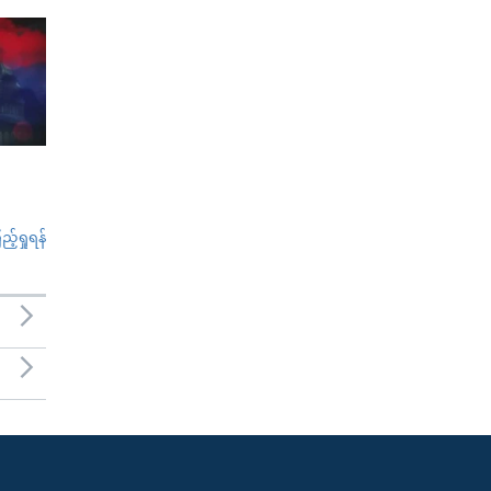
်ရှုရန်