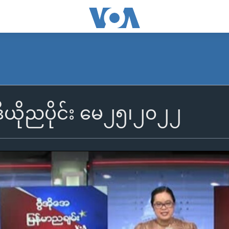
ဒီယိုညပိုင်း မေ၂၅၊၂၀၂၂