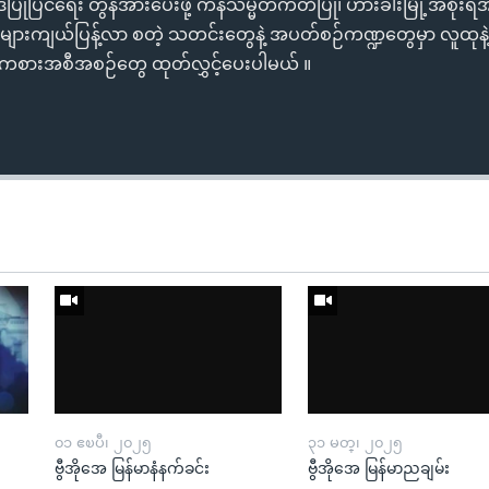
ြုပြင်ရေး တွန်အားပေးဖို့ ကန်သမ္မတကတိပြု၊ ဟားခါးမြို့အစိုးရအရ
်ပွဲများကျယ်ပြန့်လာ စတဲ့ သတင်းတွေနဲ့ အပတ်စဉ်ကဏ္ဍတွေမှာ လူထုနဲ
းကစားအစီအစဉ်တွေ ထုတ်လွှင့်ပေးပါမယ် ။
၀၁ ဧၿပီ၊ ၂၀၂၅
၃၁ မတ္၊ ၂၀၂၅
ဗွီအိုအေ မြန်မာနံနက်ခင်း
ဗွီအိုအေ မြန်မာညချမ်း