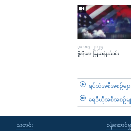
၃၁ မတ္၊ ၂၀၂၅
ဗွီအိုအေ မြန်မာနံနက်ခင်း
ရုပ်သံအစီအစဉ်မျာ
ရေဒီယိုအစီအစဉ်မျ
သတင်း
၀န်ဆောင်မှ