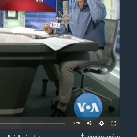
ble
59:28
တိုက်ရိုက် လင့်ခ်