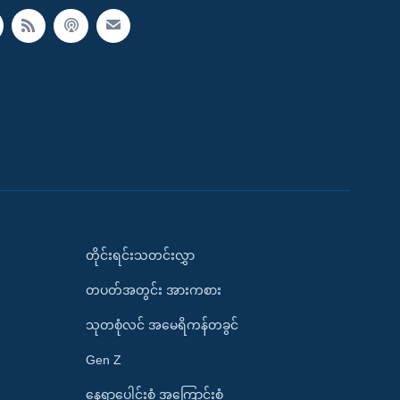
တိုင်းရင်းသတင်းလွှာ
တပတ်အတွင်း အားကစား
သုတစုံလင် အမေရိကန်တခွင်
Gen Z
နေရာပေါင်းစုံ အကြောင်းစုံ