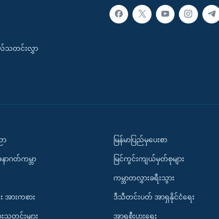
းလ်သတင်းလွှာ
ပညာ
မြန်မာပြည်မှပေးစာ
အနာဂတ်ကမ္ဘာ
မြင်ကွင်းကျယ်မှတ်စုများ
ကမ္ဘာတလွှားခရီးသွား
း အားကစား
ဒီသီတင်းပတ် အာရှနိုင်ငံရေး
ားသတင်းများ
အာရှစီးပွားရေး