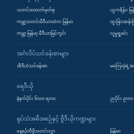
သတင်းထောက်မှတ်စု
ယူကရိန်း၊ မြန
ကမ္ဘာ့သတင်းမီဒီယာထဲက မြန်မာ
ထူးခြားဆန်း
ကမ္ဘာ့ မြန်မာ့ မီဒီယာမြင်ကွင်း
လူမှုရှုခင်း
အင်္ဂလိပ်သင်ခန်းစာများ
အီဒီယံသင်ခန်းစာ
မကြေးမုံရဲ့အင
ရေဒီယို
နံနက်ပိုင်း ၆း၀၀-ရး၀၀
ညပိုင်း ၉း၀
ရုပ်သံအစီအစဉ်နှင့် ဗွီဒီယိုကဏ္ဍများ
နေ့စဉ်တီဗွီသတင်းလွှာ
မြန်မာ