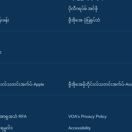
ပိုလီဂရပ်ဖ်.အင်ဖို
်းခန်း
ဗွီအိုအေ ပုံပြရုပ်သံ
း
ိုင်းလ်သတင်းအက်ပ်-Apple
ဗွီအိုအေမိုဘိုင်းလ်သတင်းအက်ပ်-An
 အာရှအသံ RFA
VOA's Privacy Policy
ုးရမူဝါဒ
Accessibility