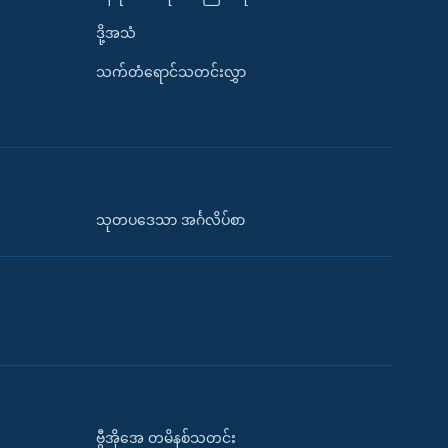
ဒို့အသံ
သက်တံရောင်သတင်းလွှာ
သုတပဒေသာ အင်္ဂလိပ်စာ
ဗွီအိုအေ တမိနစ်သတင်း