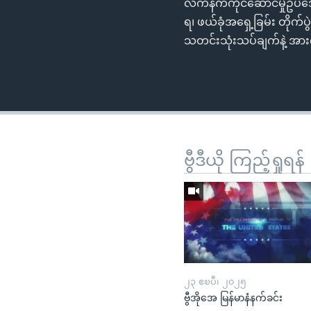
လက်နက်ကိုင်ဆောင်မှုဥပဒေပ
ရ၊ ဖယ်ခုံအရှေ့ခြမ်း တိုက
သတင်းသုံးသပ်ချက်နဲ့ အာ
ဗွီဒီယို ကြည့်ရှုရန်
၂၃ ဧၿပီ၊ ၂၀၂၅
ဗွီအိုအေ မြန်မာနံနက်ခင်း