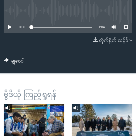
အ
သုတပဒေသာ အင်္ဂလိပ်စာ
ညွန်း
Learning English
No media source currently available
စာမျက်နှာ
သို့
ဗွီအိုအေ လူမှုကွန်ယက်များ
0:00
1:04
ကျော်
တိုက်ရိုက် လင့်ခ်
ကြည့်
ရန်
ဘာသာစကားများ
ရှာဖွေ
မျှဝေပါ
ရန်
နေရာ
သို့
ကျော်
ဗွီဒီယို ကြည့်ရှုရန်
ရန်