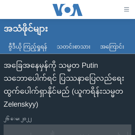
သုံး
ရ
လွယ်ကူ
အသံဖိုင်များ
မူလစာမျက်နှာ
စေ
မြန်မာ
ဗွီဒီယို ကြည့်ရှုရန်
သတင်းစာသား
အကြောင်း
သည့်
ကမ္ဘာ့သတင်းများ
Link
အခြေအနေမှန်ကို သမ္မတ Putin
ဗွီဒီယို
နိုင်ငံတကာ
များ
သတင်းလွတ်လပ်ခွင့်
အမေရိကန်
သဘောပေါက်ရင် ပြဿနာပြေလည်ရေး
ပင်မ
ရပ်ဝန်းတခု လမ်းတခု အလွန်
တရုတ်
အကြောင်းအရာ
ထွက်ပေါက်ရှာနိုင်မည် (ယူကရိန်းသမ္မတ
သို့
အင်္ဂလိပ်စာလေ့လာမယ်
အစ္စရေး-ပါလက်စတိုင်း
Zelenskyy)
ကျော်
အပတ်စဉ်ကဏ္ဍများ
အမေရိကန်သုံးအီဒီယံ
ကြည့်
ရေဒီယိုနှင့်ရုပ်သံ အချက်အလက်များ
မကြေးမုံရဲ့ အင်္ဂလိပ်စာ
ရေဒီယို
၂၆ ေမ၊ ၂၀၂၂
ရန်
ပင်မ
ရေဒီယို/တီဗွီအစီအစဉ်
ရုပ်ရှင်ထဲက အင်္ဂလိပ်စာ
တီဗွီ