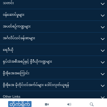
သတင်း
၀န်ဆောင်မှုများ
အပတ်စဉ်ကဏ္ဍများ
အင်္ဂလိပ်သင်ခန်းစာများ
ရေဒီယို
ရုပ်သံအစီအစဉ်နှင့် ဗွီဒီယိုကဏ္ဍများ
ဗွီအိုအေအကြောင်း
ဗွီအိုအေ မိုဘိုင်းလ်အက်ပ်များ ဒေါင်းလုတ်ယူရန်
Other Links
တိုက်ရိုက်