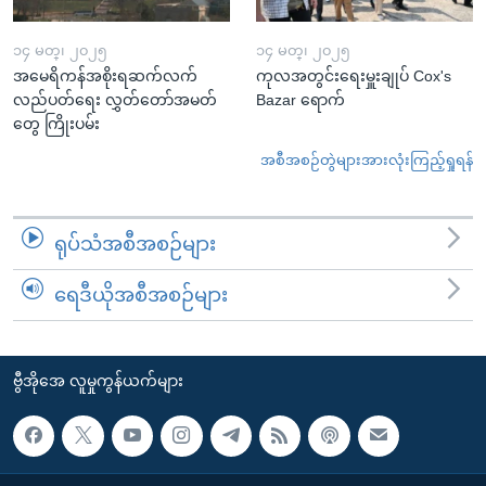
၁၄ မတ္၊ ၂၀၂၅
၁၄ မတ္၊ ၂၀၂၅
အမေရိကန်အစိုးရဆက်လက်
ကုလအတွင်းရေးမှူးချုပ် Cox's
လည်ပတ်ရေး လွှတ်တော်အမတ်
Bazar ရောက်
တွေ ကြိုးပမ်း
အစီအစဉ်တွဲများအားလုံးကြည့်ရှုရန်
ရုပ်သံအစီအစဉ်များ
ရေဒီယိုအစီအစဉ်များ
ဗွီအိုအေ လူမှုကွန်ယက်များ