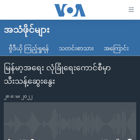
သုံး
ရ
လွယ်ကူ
အသံဖိုင်များ
မူလစာမျက်နှာ
စေ
မြန်မာ
ဗွီဒီယို ကြည့်ရှုရန်
သတင်းစာသား
အကြောင်း
သည့်
ကမ္ဘာ့သတင်းများ
Link
မြန်မာ့အရေး လုံခြုံရေးကောင်စီမှာ
ဗွီဒီယို
နိုင်ငံတကာ
များ
သတင်းလွတ်လပ်ခွင့်
အမေရိကန်
သီးသန့်ဆွေးနွေး
ပင်မ
ရပ်ဝန်းတခု လမ်းတခု အလွန်
တရုတ်
အကြောင်းအရာ
၂၈ ေမ၊ ၂၀၂၂
သို့
အင်္ဂလိပ်စာလေ့လာမယ်
အစ္စရေး-ပါလက်စတိုင်း
ကျော်
အပတ်စဉ်ကဏ္ဍများ
အမေရိကန်သုံးအီဒီယံ
ကြည့်
ရေဒီယိုနှင့်ရုပ်သံ အချက်အလက်များ
မကြေးမုံရဲ့ အင်္ဂလိပ်စာ
ရေဒီယို
ရန်
No media source currently available
ပင်မ
ရေဒီယို/တီဗွီအစီအစဉ်
ရုပ်ရှင်ထဲက အင်္ဂလိပ်စာ
တီဗွီ