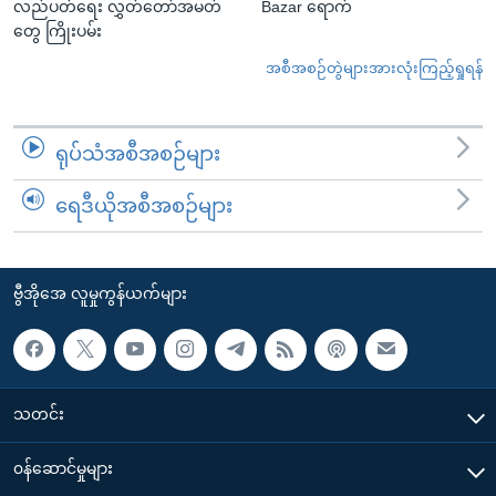
လည်ပတ်ရေး လွှတ်တော်အမတ်
Bazar ရောက်
တွေ ကြိုးပမ်း
အစီအစဉ်တွဲများအားလုံးကြည့်ရှုရန်
ရုပ်သံအစီအစဉ်များ
ရေဒီယိုအစီအစဉ်များ
ဗွီအိုအေ လူမှုကွန်ယက်များ
သတင်း
၀န်ဆောင်မှုများ