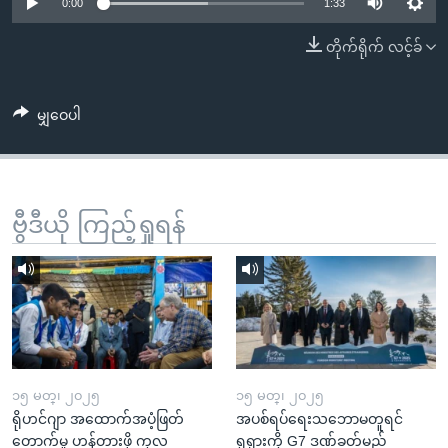
အ
0:00
1:33
သုတပဒေသာ အင်္ဂလိပ်စာ
ညွန်း
Learning English
တိုက်ရိုက် လင့်ခ်
စာမျက်နှာ
သို့
ဗွီအိုအေ လူမှုကွန်ယက်များ
ကျော်
မျှဝေပါ
ကြည့်
ရန်
ဘာသာစကားများ
ရှာဖွေ
ဗွီဒီယို ကြည့်ရှုရန်
ရန်
နေရာ
သို့
ကျော်
ရန်
၁၅ မတ္၊ ၂၀၂၅
၁၅ မတ္၊ ၂၀၂၅
ရိုဟင်ဂျာ အထောက်အပံ့ဖြတ်
အပစ်ရပ်ရေးသဘောမတူရင်
တောက်မှု ဟန့်တားဖို့ ကုလ
ရုရှားကို G7 ဒဏ်ခတ်မည်