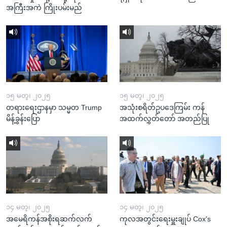
အကြီးအကဲ ကြိုးပမ်းမည်
၁၅ မတ္၊ ၂၀၂၅
၁၅ မတ္၊ ၂၀၂၅
တရားရေးဌာနမှာ သမ္မတ Trump
အသုံးစရိတ်ဥပဒေကြမ်း ကန်
မိန့်ခွန်းပြော
အထက်လွှတ်တော် အတည်ပြု
၁၄ မတ္၊ ၂၀၂၅
၁၄ မတ္၊ ၂၀၂၅
အမေရိကန်အစိုးရဆက်လက်
ကုလအတွင်းရေးမှူးချုပ် Cox's