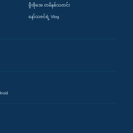
ဗွီအိုအေ တမိနစ်သတင်း
နော်သဇင်ရဲ့ Vlog
droid