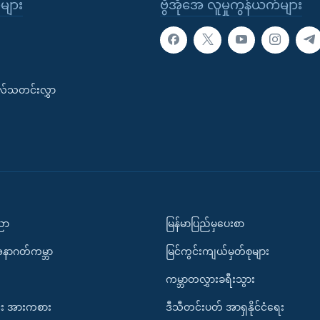
ုများ
ဗွီအိုအေ လူမှုကွန်ယက်များ
းလ်သတင်းလွှာ
ပညာ
မြန်မာပြည်မှပေးစာ
အနာဂတ်ကမ္ဘာ
မြင်ကွင်းကျယ်မှတ်စုများ
ကမ္ဘာတလွှားခရီးသွား
း အားကစား
ဒီသီတင်းပတ် အာရှနိုင်ငံရေး