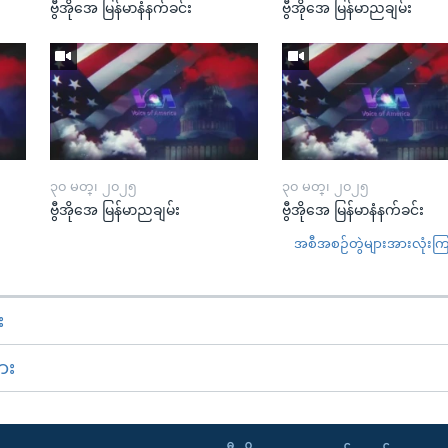
ဗွီအိုအေ မြန်မာနံနက်ခင်း
ဗွီအိုအေ မြန်မာညချမ်း
၃၀ မတ္၊ ၂၀၂၅
၃၀ မတ္၊ ၂၀၂၅
ဗွီအိုအေ မြန်မာညချမ်း
ဗွီအိုအေ မြန်မာနံနက်ခင်း
အစီအစဉ်တွဲများအားလုံးကြည့
း
ား