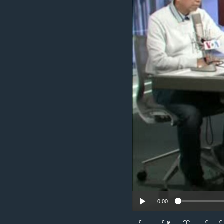
သုတပဒေသာ အင်္ဂလိပ်စာ
အ
ညွန်း
စာမျက်နှာ
သို့
ကျော်
ကြည့်
ရန်
ရှာဖွေ
ရန်
နေရာ
သို့
ကျော်
ရန်
0:00