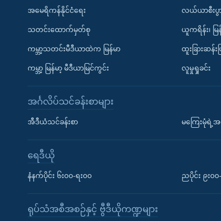
အမေရိကန်နိုင်ငံရေး
လယ်ယာစီးပွ
သတင်းထောက်မှတ်စု
ယူကရိန်း၊ မြန
ကမ္ဘာ့သတင်းမီဒီယာထဲက မြန်မာ
ထူးခြားဆန်း
ကမ္ဘာ့ မြန်မာ့ မီဒီယာမြင်ကွင်း
လူမှုရှုခင်း
အင်္ဂလိပ်သင်ခန်းစာများ
အီဒီယံသင်ခန်းစာ
မကြေးမုံရဲ့အင
ရေဒီယို
နံနက်ပိုင်း ၆း၀၀-ရး၀၀
ညပိုင်း ၉း၀
ရုပ်သံအစီအစဉ်နှင့် ဗွီဒီယိုကဏ္ဍများ