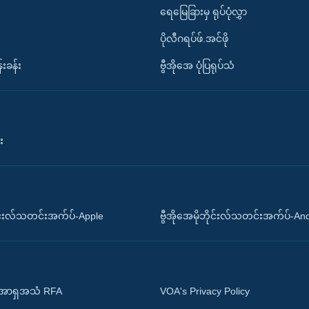
ရေမြေခြားမှ ရုပ်ပုံလွှာ
ပိုလီဂရပ်ဖ်.အင်ဖို
်းခန်း
ဗွီအိုအေ ပုံပြရုပ်သံ
း
ိုင်းလ်သတင်းအက်ပ်-Apple
ဗွီအိုအေမိုဘိုင်းလ်သတင်းအက်ပ်-An
 အာရှအသံ RFA
VOA's Privacy Policy