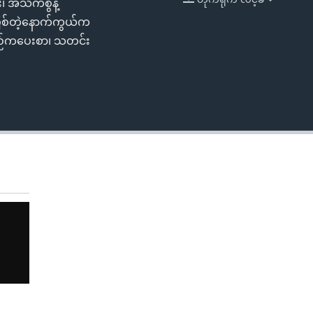
်း၊ အသက်စွန့်
EMBED
ဖြစ်တဲ့နောက်ကွယ်က
ပြည်ကပေးစာ၊ သတင်း