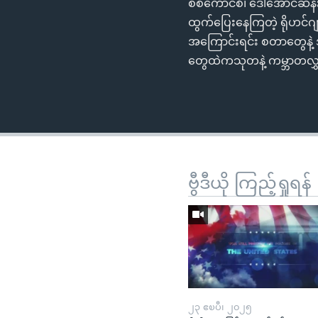
စစ်ကောင်စီ၊ ဒေါ်အောင်ဆန်းစ
ထွက်ပြေးနေကြတဲ့ ရိုဟင်ဂ
အကြောင်းရင်း စတာတွေနဲ့ 
တွေထဲကသုတနဲ့ ကမ္ဘာတလွှ
ဗွီဒီယို ကြည့်ရှုရန်
၂၃ ဧၿပီ၊ ၂၀၂၅