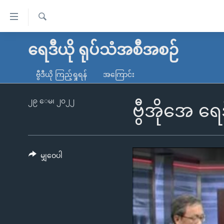
သုံး
ရ
ရှာဖွေ
လွယ်ကူ
မူလစာမျက်နှာ
ရေဒီယို ရုပ်သံအစီအစဉ်
ရ
စေ
မြန်မာ
လာ
ဗွီဒီယို ကြည့်ရှုရန်
အကြောင်း
သည့်
ဒ်
ကမ္ဘာ့သတင်းများ
Link
ဗွီဒီယို
နိုင်ငံတကာ
၂၉ ေမ၊ ၂၀၂၂
ဗွီအိုအေ ရ
များ
သတင်းလွတ်လပ်ခွင့်
အမေရိကန်
ပင်မ
ရပ်ဝန်းတခု လမ်းတခု အလွန်
တရုတ်
အကြောင်းအရာ
အင်္ဂလိပ်စာလေ့လာမယ်
အစ္စရေး-ပါလက်စတိုင်း
မျှဝေပါ
သို့
အပတ်စဉ်ကဏ္ဍများ
အမေရိကန်သုံးအီဒီယံ
ကျော်
ကြည့်
ရေဒီယိုနှင့်ရုပ်သံ အချက်အလက်များ
မကြေးမုံရဲ့ အင်္ဂလိပ်စာ
ရေဒီယို
ရန်
ရေဒီယို/တီဗွီအစီအစဉ်
ရုပ်ရှင်ထဲက အင်္ဂလိပ်စာ
တီဗွီ
ပင်မ