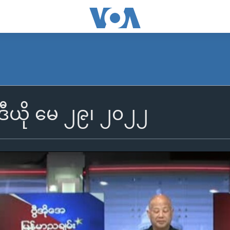
ေဒီယို မေ ၂၉၊ ၂၀၂၂