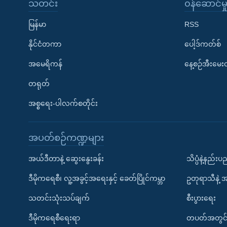
သတင်း
၀န်ဆောင်မှ
မြန်မာ
RSS
နိုင်ငံတကာ
ပေါ့ဒ်ကတ်စ်
အမေရိကန်
နေ့စဉ်အီးမေ
တရုတ်
အစ္စရေး-ပါလက်စတိုင်း
အပတ်စဉ်ကဏ္ဍများ
အယ်ဒီတာနဲ့ ဆွေးနွေးခန်း
သိပ္ပံနဲ့နည်း
ဒီမိုကရေစီ၊ လူ့အခွင့်အရေးနှင့် ခေတ်ပြိုင်ကမ္ဘာ
ဥတုရာသီနဲ့ 
သတင်းသုံးသပ်ချက်
စီးပွားရေး
ဒီမိုကရေစီရေးရာ
တပတ်အတွင်