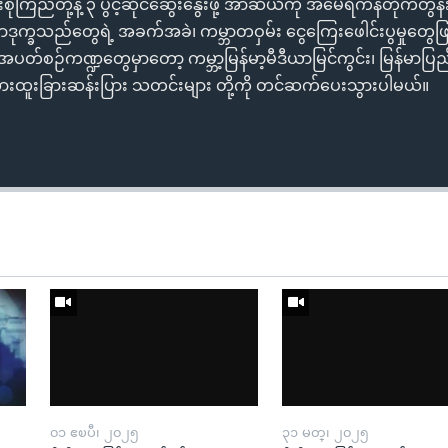
ုကြည်တို့နဲ့ ၃ ပွင့်ဆိုင်ဆွေးနွေးဖို့ အာဆီယံကို အမေရိကန်တိုက်တွန
ျာဒုက္ခသည်တွေရဲ့ အခက်အခဲ၊ ကမ္ဘာတဝှမ်း ငွေကြေးဖေါင်းပွမှုတွေ
အပတ်စဉ်ကဏ္ဍတွေမှာတော့ ကမ္ဘာ့မြန်မာ့မီဒီယာမြင်ကွင်း၊ မြန်မာ
ားထူးခြားဆန်းပြား သတင်းများ တို့ကို တင်ဆက်ပေးသွားပါမယ်။
၀၁ ဧၿပီ၊ ၂၀၂၅
၃၁ မတ္၊ ၂၀၂၅