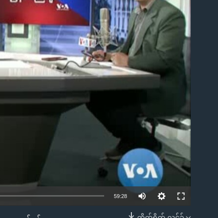
ble
59:28
တိုက်ရိုက် လင့်ခ်