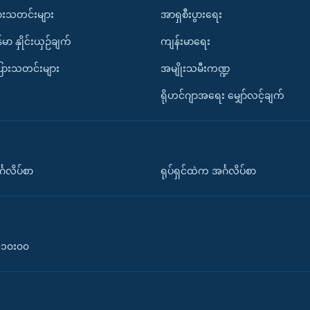
ားသတင်းများ
အာရှစီးပွားရေး
်မာ နှိုင်းယှဉ်ချက်
ကျန်းမာရေး
ပြားသတင်းများ
အမျိုးသမီးကဏ္ဍ
ရိုဟင်ဂျာအရေး မျှော်လင့်ချက်
်္ဂလိပ်စာ
ရုပ်ရှင်ထဲက အင်္ဂလိပ်စာ
၀-၁၀း၀၀