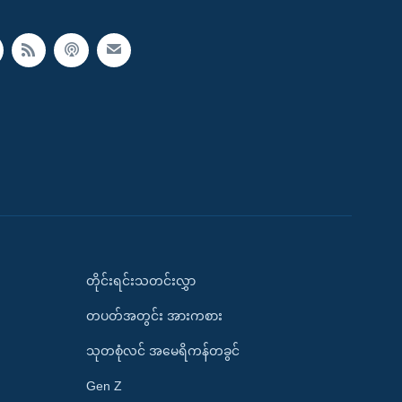
တိုင်းရင်းသတင်းလွှာ
တပတ်အတွင်း အားကစား
သုတစုံလင် အမေရိကန်တခွင်
Gen Z