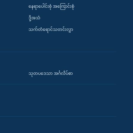
နေရာပေါင်းစုံ အကြောင်းစုံ
ဒို့အသံ
သက်တံရောင်သတင်းလွှာ
သုတပဒေသာ အင်္ဂလိပ်စာ