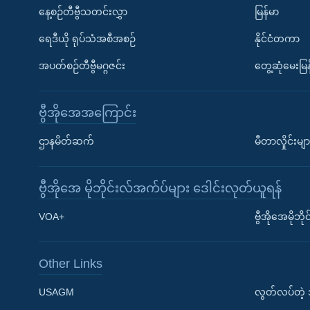
နေ့စဉ်တီဗွီသတင်းလွှာ
မြန်မာ
ရေဒီယို ရုပ်သံအစီအစဉ်
နိုင်ငံတကာ
အပတ်စဉ်တီဗွီမဂ္ဂဇင်း
တွေ့ဆုံမေးမြန
ဗွီအိုအေအကြောင်း
ဌာနမိတ်ဆက်
မီတာလှိုင်းမျာ
ဗွီအိုအေ မိုဘိုင်းလ်အက်ပ်များ ဒေါင်းလုတ်ယူရန်
Learning English
VOA+
ဗွီအိုအေမိုဘ
ဗွီအိုအေ လူမှုကွန်ယက်များ
Other Links
USAGM
လွတ်လပ်တဲ့