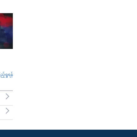
်ရှုရန်