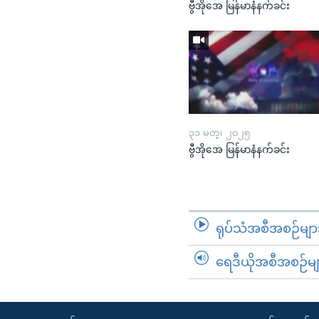
ဗွီအိုအေ မြန်မာနံနက်ခင်း
၃၁ မတ္၊ ၂၀၂၅
ဗွီအိုအေ မြန်မာနံနက်ခင်း
ရုပ်သံအစီအစဉ်မျာ
ရေဒီယိုအစီအစဉ်မျ