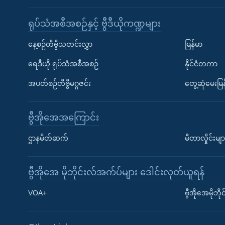
ရုပ်သံအစီအစဉ်နှင့် ဗွီဒီယိုကဏ္ဍများ
နေ့စဉ်တီဗွီသတင်းလွှာ
မြန်မာ
ရေဒီယို ရုပ်သံအစီအစဉ်
နိုင်ငံတကာ
အပတ်စဉ်တီဗွီမဂ္ဂဇင်း
တွေ့ဆုံမေးမြန
ဗွီအိုအေအကြောင်း
ဌာနမိတ်ဆက်
မီတာလှိုင်းမျာ
ဗွီအိုအေ မိုဘိုင်းလ်အက်ပ်များ ဒေါင်းလုတ်ယူရန်
Learning English
VOA+
ဗွီအိုအေမိုဘ
ဗွီအိုအေ လူမှုကွန်ယက်များ