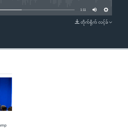
1:11
တိုက်ရိုက် လင့်ခ်
EMBED
rump