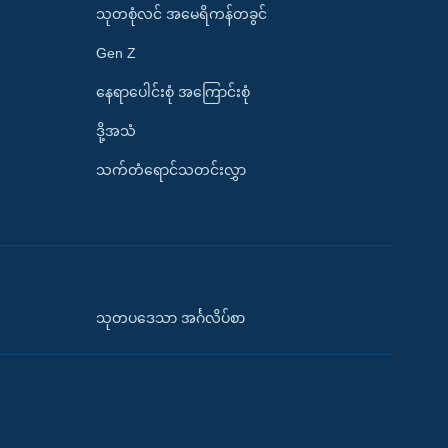
သုတစုံလင် အမေရိကန်တခွင်
Gen Z
နေရာပေါင်းစုံ အကြောင်းစုံ
ဒို့အသံ
သက်တံရောင်သတင်းလွှာ
သုတပဒေသာ အင်္ဂလိပ်စာ