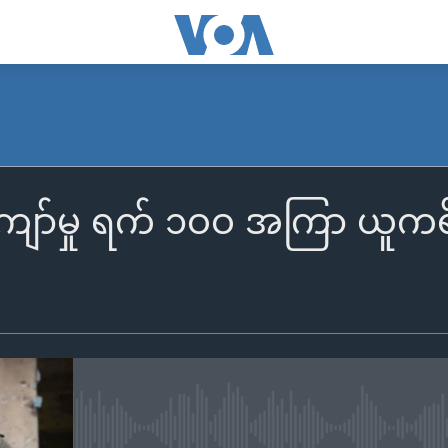
ကျော်မှု ရက် ၁ဝဝ အကြာ ယူကရ
No media source currently availa