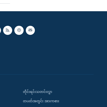
တိုင်းရင်းသတင်းလွှာ
တပတ်အတွင်း အားကစား