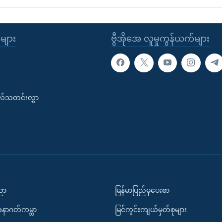
ုများ
ဗွီအိုအေ လူမှုကွန်ယက်များ
းလ်သတင်းလွှာ
ပညာ
မြန်မာပြည်မှပေးစာ
အနာဂတ်ကမ္ဘာ
မြင်ကွင်းကျယ်မှတ်စုများ