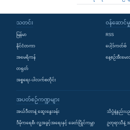
သတင်း
၀န်ဆောင်မှ
မြန်မာ
RSS
နိုင်ငံတကာ
ပေါ့ဒ်ကတ်စ်
အမေရိကန်
နေ့စဉ်အီးမေ
တရုတ်
အစ္စရေး-ပါလက်စတိုင်း
အပတ်စဉ်ကဏ္ဍများ
အယ်ဒီတာနဲ့ ဆွေးနွေးခန်း
သိပ္ပံနဲ့နည်း
ဒီမိုကရေစီ၊ လူ့အခွင့်အရေးနှင့် ခေတ်ပြိုင်ကမ္ဘာ
ဥတုရာသီနဲ့ 