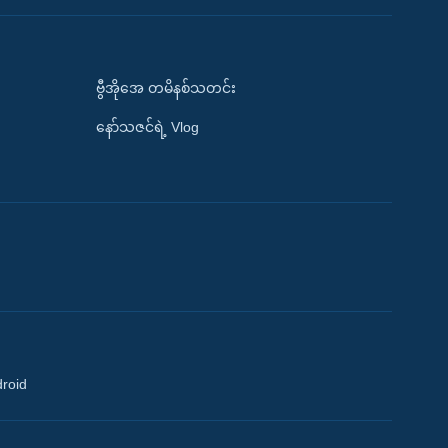
ဗွီအိုအေ တမိနစ်သတင်း
နော်သဇင်ရဲ့ Vlog
droid