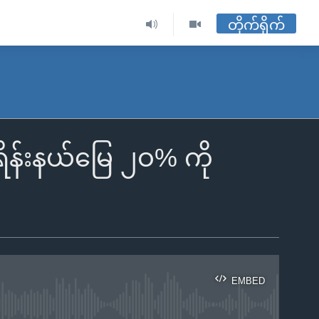
တိုက်ရိုက်
ိန်းနယ်မြေ ၂ဝ% ကို
EMBED
ble