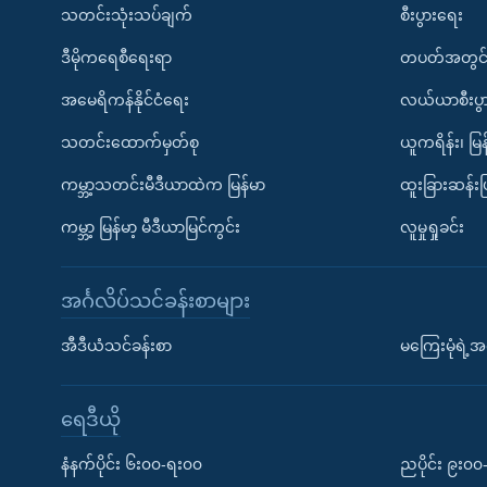
သတင်းသုံးသပ်ချက်
စီးပွားရေး
ဒီမိုကရေစီရေးရာ
တပတ်အတွင်
အမေရိကန်နိုင်ငံရေး
လယ်ယာစီးပွ
သတင်းထောက်မှတ်စု
ယူကရိန်း၊ မြန
ကမ္ဘာ့သတင်းမီဒီယာထဲက မြန်မာ
ထူးခြားဆန်း
ကမ္ဘာ့ မြန်မာ့ မီဒီယာမြင်ကွင်း
လူမှုရှုခင်း
အင်္ဂလိပ်သင်ခန်းစာများ
အီဒီယံသင်ခန်းစာ
မကြေးမုံရဲ့အင
ရေဒီယို
နံနက်ပိုင်း ၆း၀၀-ရး၀၀
ညပိုင်း ၉း၀