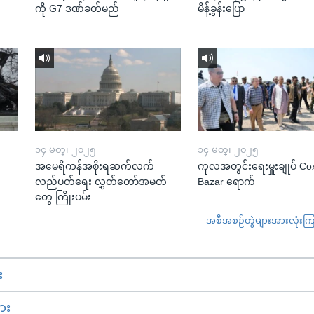
ကို G7 ဒဏ်ခတ်မည်
မိန့်ခွန်းပြော
၁၄ မတ္၊ ၂၀၂၅
၁၄ မတ္၊ ၂၀၂၅
အမေရိကန်အစိုးရဆက်လက်
ကုလအတွင်းရေးမှူးချုပ် Co
လည်ပတ်ရေး လွှတ်တော်အမတ်
Bazar ရောက်
တွေ ကြိုးပမ်း
အစီအစဉ်တွဲများအားလုံးကြည့
း
ား