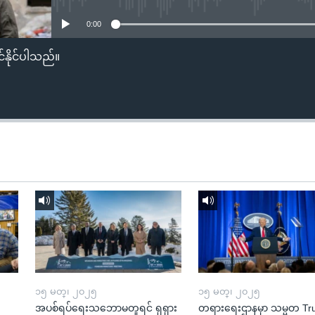
0:00
်နိုင်ပါသည်။
၁၅ မတ္၊ ၂၀၂၅
၁၅ မတ္၊ ၂၀၂၅
အပစ်ရပ်ရေးသဘောမတူရင် ရုရှား
တရားရေးဌာနမှာ သမ္မတ T