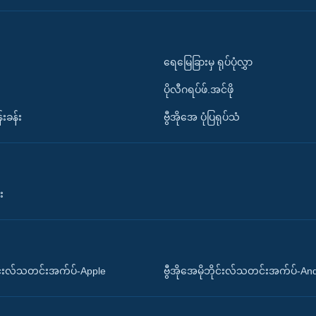
ရေမြေခြားမှ ရုပ်ပုံလွှာ
ပိုလီဂရပ်ဖ်.အင်ဖို
်းခန်း
ဗွီအိုအေ ပုံပြရုပ်သံ
း
ိုင်းလ်သတင်းအက်ပ်-Apple
ဗွီအိုအေမိုဘိုင်းလ်သတင်းအက်ပ်-An