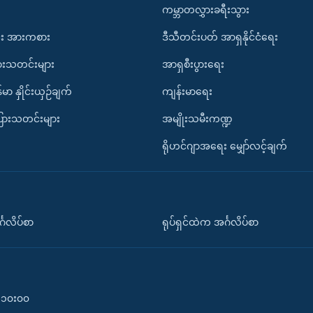
ကမ္ဘာတလွှားခရီးသွား
း အားကစား
ဒီသီတင်းပတ် အာရှနိုင်ငံရေး
ားသတင်းများ
အာရှစီးပွားရေး
်မာ နှိုင်းယှဉ်ချက်
ကျန်းမာရေး
ပြားသတင်းများ
အမျိုးသမီးကဏ္ဍ
ရိုဟင်ဂျာအရေး မျှော်လင့်ချက်
်္ဂလိပ်စာ
ရုပ်ရှင်ထဲက အင်္ဂလိပ်စာ
၀-၁၀း၀၀