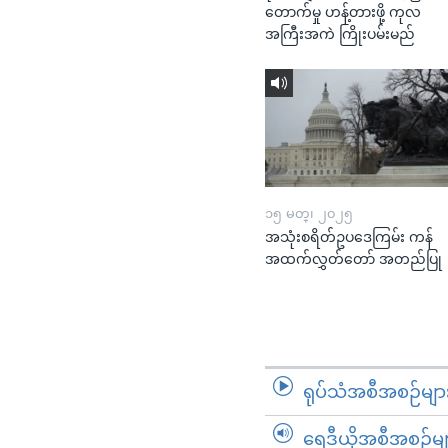
တောက်မှု ဟန့်တားဖို့ ကုလ
အကြီးအကဲ ကြိုးပမ်းမည်
၁၅ မတ္၊ ၂၀၂၅
အသုံးစရိတ်ဥပဒေကြမ်း ကန်
အထက်လွှတ်တော် အတည်ပြု
ရုပ်သံအစီအစဉ်မျာ
ရေဒီယိုအစီအစဉ်မျ