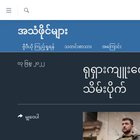
သုံး
ရ
ရှာဖွေ
လွယ်ကူ
မူလစာမျက်နှာ
အသံဖိုင်များ
ရ
စေ
မြန်မာ
လာ
ဗွီဒီယို ကြည့်ရှုရန်
သတင်းစာသား
အကြောင်း
သည့်
ဒ်
ကမ္ဘာ့သတင်းများ
Link
ဗွီဒီယို
နိုင်ငံတကာ
၀၃ ဇြန္၊ ၂၀၂၂
ရုရှားကျူး
များ
သတင်းလွတ်လပ်ခွင့်
အမေရိကန်
ပင်မ
ရပ်ဝန်းတခု လမ်းတခု အလွန်
တရုတ်
သိမ်းပိုက်
အကြောင်းအရာ
အင်္ဂလိပ်စာလေ့လာမယ်
အစ္စရေး-ပါလက်စတိုင်း
သို့
အပတ်စဉ်ကဏ္ဍများ
အမေရိကန်သုံးအီဒီယံ
ကျော်
ကြည့်
မျှဝေပါ
ရေဒီယိုနှင့်ရုပ်သံ အချက်အလက်များ
မကြေးမုံရဲ့ အင်္ဂလိပ်စာ
ရေဒီယို
ရန်
ရေဒီယို/တီဗွီအစီအစဉ်
ရုပ်ရှင်ထဲက အင်္ဂလိပ်စာ
တီဗွီ
ပင်မ