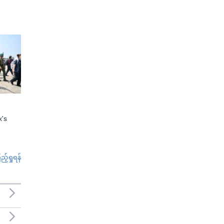
x's
်ရှုရန်