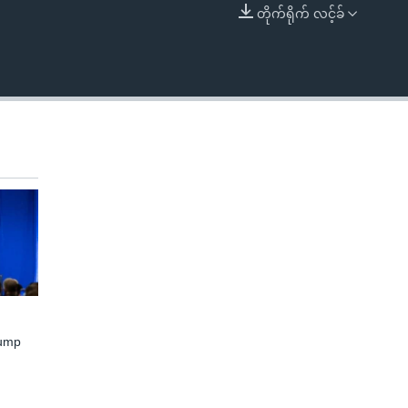
တိုက်ရိုက် လင့်ခ်
EMBED
rump