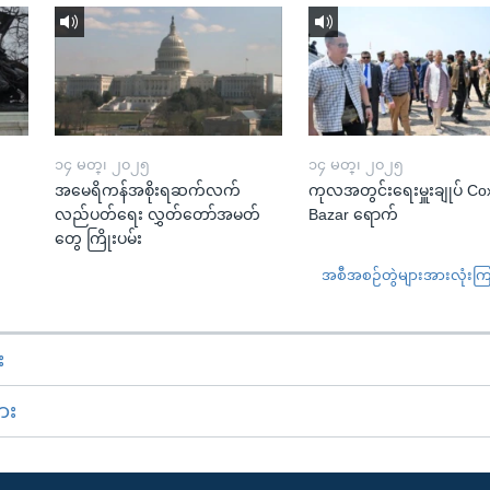
၁၄ မတ္၊ ၂၀၂၅
၁၄ မတ္၊ ၂၀၂၅
အမေရိကန်အစိုးရဆက်လက်
ကုလအတွင်းရေးမှူးချုပ် Co
လည်ပတ်ရေး လွှတ်တော်အမတ်
Bazar ရောက်
တွေ ကြိုးပမ်း
အစီအစဉ်တွဲများအားလုံးကြည့
း
ား