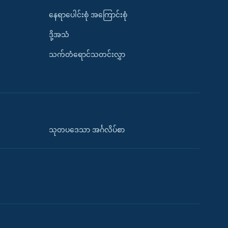
နေရာပေါင်းစုံ အကြောင်းစုံ
ဒို့အသံ
သက်တံရောင်သတင်းလွှာ
သုတပဒေသာ အင်္ဂလိပ်စာ