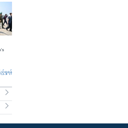
x's
်ရှုရန်