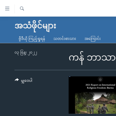
သုံး
ရ
ရှာဖွေ
လွယ်ကူ
မူလစာမျက်နှာ
အသံဖိုင်များ
ရ
စေ
မြန်မာ
လာ
ဗွီဒီယို ကြည့်ရှုရန်
သတင်းစာသား
အကြောင်း
သည့်
ဒ်
ကမ္ဘာ့သတင်းများ
Link
ဗွီဒီယို
နိုင်ငံတကာ
၀၃ ဇြန္၊ ၂၀၂၂
ကန် ဘာသာရေ
များ
သတင်းလွတ်လပ်ခွင့်
အမေရိကန်
ပင်မ
ရပ်ဝန်းတခု လမ်းတခု အလွန်
တရုတ်
အကြောင်းအရာ
အင်္ဂလိပ်စာလေ့လာမယ်
အစ္စရေး-ပါလက်စတိုင်း
မျှဝေပါ
သို့
အပတ်စဉ်ကဏ္ဍများ
အမေရိကန်သုံးအီဒီယံ
ကျော်
ကြည့်
ရေဒီယိုနှင့်ရုပ်သံ အချက်အလက်များ
မကြေးမုံရဲ့ အင်္ဂလိပ်စာ
ရေဒီယို
ရန်
ရေဒီယို/တီဗွီအစီအစဉ်
ရုပ်ရှင်ထဲက အင်္ဂလိပ်စာ
တီဗွီ
ပင်မ