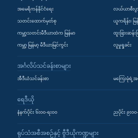
အမေရိကန်နိုင်ငံရေး
လယ်ယာစီးပွ
သတင်းထောက်မှတ်စု
ယူကရိန်း၊ မြန
ကမ္ဘာ့သတင်းမီဒီယာထဲက မြန်မာ
ထူးခြားဆန်း
ကမ္ဘာ့ မြန်မာ့ မီဒီယာမြင်ကွင်း
လူမှုရှုခင်း
အင်္ဂလိပ်သင်ခန်းစာများ
အီဒီယံသင်ခန်းစာ
မကြေးမုံရဲ့အင
ရေဒီယို
နံနက်ပိုင်း ၆း၀၀-ရး၀၀
ညပိုင်း ၉း၀
ရုပ်သံအစီအစဉ်နှင့် ဗွီဒီယိုကဏ္ဍများ