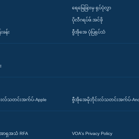
ရေမြေခြားမှ ရုပ်ပုံလွှာ
ပိုလီဂရပ်ဖ်.အင်ဖို
်းခန်း
ဗွီအိုအေ ပုံပြရုပ်သံ
း
ိုင်းလ်သတင်းအက်ပ်-Apple
ဗွီအိုအေမိုဘိုင်းလ်သတင်းအက်ပ်-An
 အာရှအသံ RFA
VOA's Privacy Policy