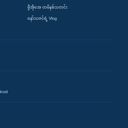
ဗွီအိုအေ တမိနစ်သတင်း
နော်သဇင်ရဲ့ Vlog
droid