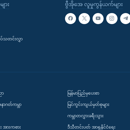
ုများ
ဗွီအိုအေ လူမှုကွန်ယက်များ
းလ်သတင်းလွှာ
ပညာ
မြန်မာပြည်မှပေးစာ
အနာဂတ်ကမ္ဘာ
မြင်ကွင်းကျယ်မှတ်စုများ
ကမ္ဘာတလွှားခရီးသွား
း အားကစား
ဒီသီတင်းပတ် အာရှနိုင်ငံရေး