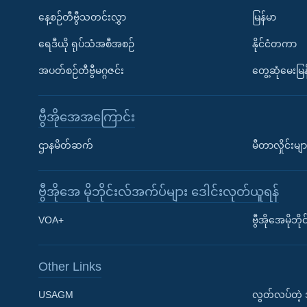
နေ့စဉ်တီဗွီသတင်းလွှာ
မြန်မာ
ရေဒီယို ရုပ်သံအစီအစဉ်
နိုင်ငံတကာ
အပတ်စဉ်တီဗွီမဂ္ဂဇင်း
တွေ့ဆုံမေးမြန
ဗွီအိုအေအကြောင်း
ဌာနမိတ်ဆက်
မီတာလှိုင်းမျာ
ဗွီအိုအေ မိုဘိုင်းလ်အက်ပ်များ ဒေါင်းလုတ်ယူရန်
Learning English
VOA+
ဗွီအိုအေမိုဘ
ဗွီအိုအေ လူမှုကွန်ယက်များ
Other Links
USAGM
လွတ်လပ်တဲ့