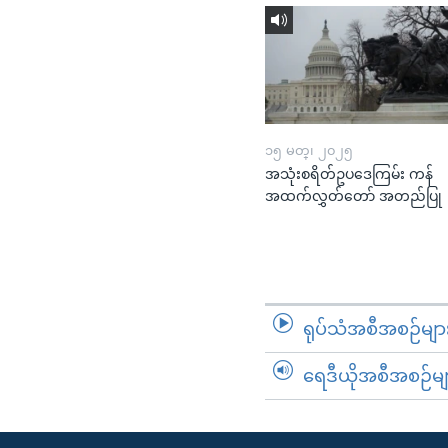
၁၅ မတ္၊ ၂၀၂၅
အသုံးစရိတ်ဥပဒေကြမ်း ကန်
အထက်လွှတ်တော် အတည်ပြု
ရုပ်သံအစီအစဉ်မျာ
ရေဒီယိုအစီအစဉ်မျ