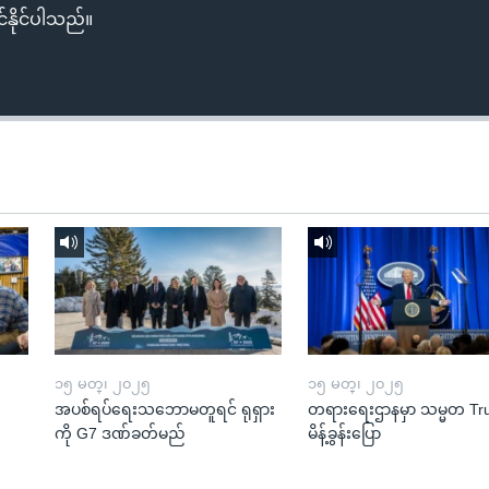
်နိုင်ပါသည်။
၁၅ မတ္၊ ၂၀၂၅
၁၅ မတ္၊ ၂၀၂၅
အပစ်ရပ်ရေးသဘောမတူရင် ရုရှား
တရားရေးဌာနမှာ သမ္မတ T
ကို G7 ဒဏ်ခတ်မည်
မိန့်ခွန်းပြော