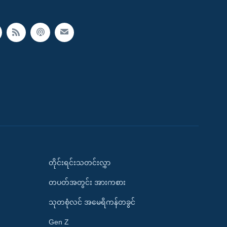
တိုင်းရင်းသတင်းလွှာ
တပတ်အတွင်း အားကစား
သုတစုံလင် အမေရိကန်တခွင်
Gen Z