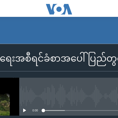
းအစီရင်ခံစာအပေါ် ပြည်တွင်းတ
No media source currently availa
0:00