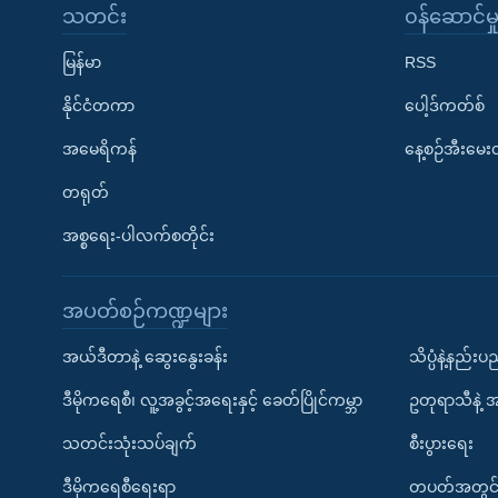
သတင်း
၀န်ဆောင်မှ
မြန်မာ
RSS
နိုင်ငံတကာ
ပေါ့ဒ်ကတ်စ်
အမေရိကန်
နေ့စဉ်အီးမေ
တရုတ်
အစ္စရေး-ပါလက်စတိုင်း
အပတ်စဉ်ကဏ္ဍများ
အယ်ဒီတာနဲ့ ဆွေးနွေးခန်း
သိပ္ပံနဲ့နည်း
ဒီမိုကရေစီ၊ လူ့အခွင့်အရေးနှင့် ခေတ်ပြိုင်ကမ္ဘာ
ဥတုရာသီနဲ့ 
သတင်းသုံးသပ်ချက်
စီးပွားရေး
ဒီမိုကရေစီရေးရာ
တပတ်အတွင်