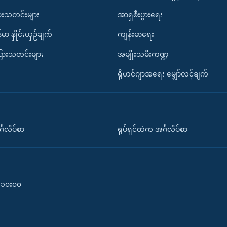
ားသတင်းများ
အာရှစီးပွားရေး
်မာ နှိုင်းယှဉ်ချက်
ကျန်းမာရေး
ပြားသတင်းများ
အမျိုးသမီးကဏ္ဍ
ရိုဟင်ဂျာအရေး မျှော်လင့်ချက်
်္ဂလိပ်စာ
ရုပ်ရှင်ထဲက အင်္ဂလိပ်စာ
၀-၁၀း၀၀