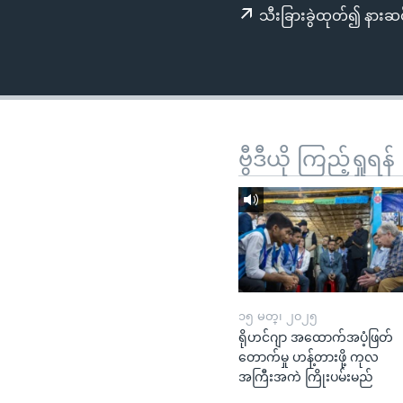
သုတပဒေသာ အင်္ဂလိပ်စာ
အ
သီးခြားခွဲထုတ်၍ နားဆင
ညွန်း
စာမျက်နှာ
သို့
ကျော်
ကြည့်
ရန်
ဗွီဒီယို ကြည့်ရှုရန်
ရှာဖွေ
ရန်
နေရာ
သို့
ကျော်
ရန်
၁၅ မတ္၊ ၂၀၂၅
ရိုဟင်ဂျာ အထောက်အပံ့ဖြတ်
တောက်မှု ဟန့်တားဖို့ ကုလ
အကြီးအကဲ ကြိုးပမ်းမည်