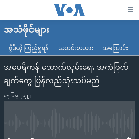
သုံး
ရ
လွယ်ကူ
အသံဖိုင်များ
မူလစာမျက်နှာ
စေ
မြန်မာ
ဗွီဒီယို ကြည့်ရှုရန်
သတင်းစာသား
အကြောင်း
သည့်
ကမ္ဘာ့သတင်းများ
Link
အမေရိကန် ထောက်လှမ်းရေး အကဲဖြတ်
ဗွီဒီယို
နိုင်ငံတကာ
များ
သတင်းလွတ်လပ်ခွင့်
အမေရိကန်
ချက်တွေ ပြန်လည်သုံးသပ်မည်
ပင်မ
ရပ်ဝန်းတခု လမ်းတခု အလွန်
တရုတ်
အကြောင်းအရာ
၀၅ ဇြန္၊ ၂၀၂၂
သို့
အင်္ဂလိပ်စာလေ့လာမယ်
အစ္စရေး-ပါလက်စတိုင်း
ကျော်
အပတ်စဉ်ကဏ္ဍများ
အမေရိကန်သုံးအီဒီယံ
ကြည့်
ရေဒီယိုနှင့်ရုပ်သံ အချက်အလက်များ
မကြေးမုံရဲ့ အင်္ဂလိပ်စာ
ရေဒီယို
ရန်
No media source currently available
ပင်မ
ရေဒီယို/တီဗွီအစီအစဉ်
ရုပ်ရှင်ထဲက အင်္ဂလိပ်စာ
တီဗွီ