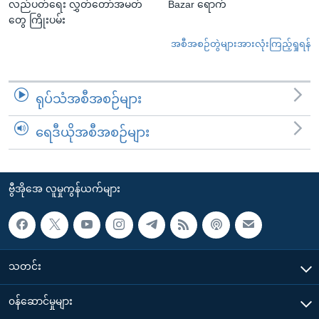
လည်ပတ်ရေး လွှတ်တော်အမတ်
Bazar ရောက်
တွေ ကြိုးပမ်း
အစီအစဉ်တွဲများအားလုံးကြည့်ရှုရန်
ရုပ်သံအစီအစဉ်များ
ရေဒီယိုအစီအစဉ်များ
ဗွီအိုအေ လူမှုကွန်ယက်များ
သတင်း
၀န်ဆောင်မှုများ