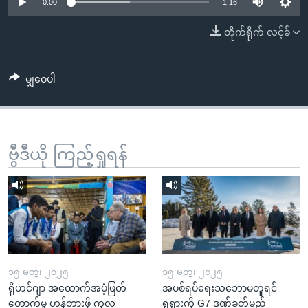
အ
0:00
1:16
သုတပဒေသာ အင်္ဂလိပ်စာ
ညွန်း
Learning English
တိုက်ရိုက် လင့်ခ်
စာမျက်နှာ
သို့
ဗွီအိုအေ လူမှုကွန်ယက်များ
ကျော်
မျှဝေပါ
ကြည့်
ရန်
ဘာသာစကားများ
ရှာဖွေ
ဗွီဒီယို ကြည့်ရှုရန်
ရန်
နေရာ
သို့
ကျော်
ရန်
၁၅ မတ္၊ ၂၀၂၅
၁၅ မတ္၊ ၂၀၂၅
ရိုဟင်ဂျာ အထောက်အပံ့ဖြတ်
အပစ်ရပ်ရေးသဘောမတူရင်
တောက်မှု ဟန့်တားဖို့ ကုလ
ရုရှားကို G7 ဒဏ်ခတ်မည်