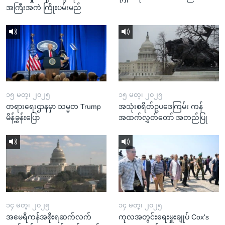
အကြီးအကဲ ကြိုးပမ်းမည်
၁၅ မတ္၊ ၂၀၂၅
၁၅ မတ္၊ ၂၀၂၅
တရားရေးဌာနမှာ သမ္မတ Trump
အသုံးစရိတ်ဥပဒေကြမ်း ကန်
မိန့်ခွန်းပြော
အထက်လွှတ်တော် အတည်ပြု
၁၄ မတ္၊ ၂၀၂၅
၁၄ မတ္၊ ၂၀၂၅
အမေရိကန်အစိုးရဆက်လက်
ကုလအတွင်းရေးမှူးချုပ် Cox's