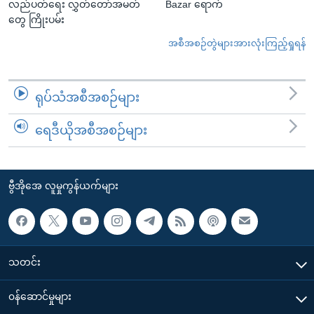
လည်ပတ်ရေး လွှတ်တော်အမတ်
Bazar ရောက်
တွေ ကြိုးပမ်း
အစီအစဉ်တွဲများအားလုံးကြည့်ရှုရန်
ရုပ်သံအစီအစဉ်များ
ရေဒီယိုအစီအစဉ်များ
ဗွီအိုအေ လူမှုကွန်ယက်များ
သတင်း
၀န်ဆောင်မှုများ