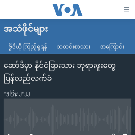
သုံး
ရ
လွယ်ကူ
အသံဖိုင်များ
မူလစာမျက်နှာ
စေ
မြန်မာ
ဗွီဒီယို ကြည့်ရှုရန်
သတင်းစာသား
အကြောင်း
သည့်
ကမ္ဘာ့သတင်းများ
Link
ဆော်ဒီမှာ နိုင်ငံခြားသား ဘုရားဖူးတွေ
ဗွီဒီယို
နိုင်ငံတကာ
များ
သတင်းလွတ်လပ်ခွင့်
အမေရိကန်
ပြန်လည်လက်ခံ
ပင်မ
ရပ်ဝန်းတခု လမ်းတခု အလွန်
တရုတ်
အကြောင်းအရာ
၀၅ ဇြန္၊ ၂၀၂၂
သို့
အင်္ဂလိပ်စာလေ့လာမယ်
အစ္စရေး-ပါလက်စတိုင်း
ကျော်
အပတ်စဉ်ကဏ္ဍများ
အမေရိကန်သုံးအီဒီယံ
ကြည့်
ရေဒီယိုနှင့်ရုပ်သံ အချက်အလက်များ
မကြေးမုံရဲ့ အင်္ဂလိပ်စာ
ရေဒီယို
ရန်
No media source currently available
ပင်မ
ရေဒီယို/တီဗွီအစီအစဉ်
ရုပ်ရှင်ထဲက အင်္ဂလိပ်စာ
တီဗွီ