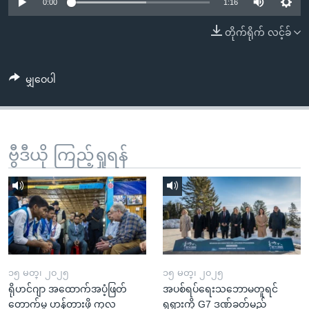
အ
0:00
1:16
သုတပဒေသာ အင်္ဂလိပ်စာ
ညွန်း
Learning English
တိုက်ရိုက် လင့်ခ်
စာမျက်နှာ
သို့
ဗွီအိုအေ လူမှုကွန်ယက်များ
ကျော်
မျှဝေပါ
ကြည့်
ရန်
ဘာသာစကားများ
ရှာဖွေ
ဗွီဒီယို ကြည့်ရှုရန်
ရန်
နေရာ
သို့
ကျော်
ရန်
၁၅ မတ္၊ ၂၀၂၅
၁၅ မတ္၊ ၂၀၂၅
ရိုဟင်ဂျာ အထောက်အပံ့ဖြတ်
အပစ်ရပ်ရေးသဘောမတူရင်
တောက်မှု ဟန့်တားဖို့ ကုလ
ရုရှားကို G7 ဒဏ်ခတ်မည်