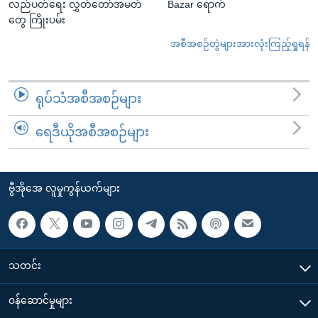
လည်ပတ်ရေး လွှတ်တော်အမတ်
Bazar ရောက်
တွေ ကြိုးပမ်း
အစီအစဉ်တွဲများအားလုံးကြည့်ရှုရန်
ရုပ်သံအစီအစဉ်များ
ရေဒီယိုအစီအစဉ်များ
ဗွီအိုအေ လူမှုကွန်ယက်များ
သတင်း
၀န်ဆောင်မှုများ