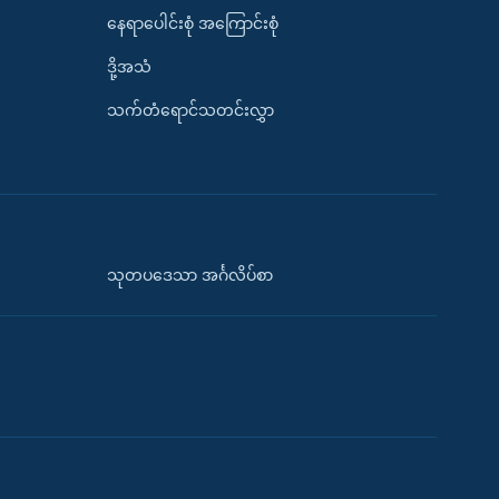
နေရာပေါင်းစုံ အကြောင်းစုံ
ဒို့အသံ
သက်တံရောင်သတင်းလွှာ
သုတပဒေသာ အင်္ဂလိပ်စာ