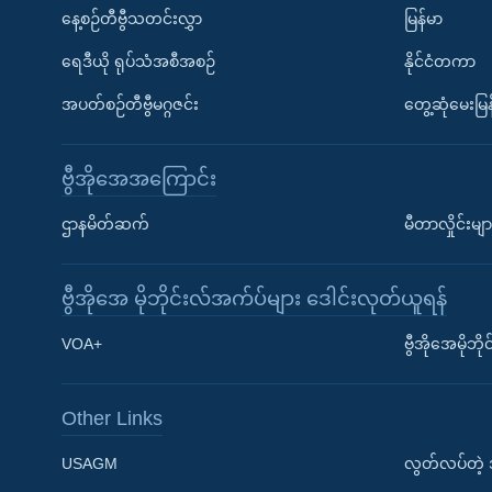
နေ့စဉ်တီဗွီသတင်းလွှာ
မြန်မာ
ရေဒီယို ရုပ်သံအစီအစဉ်
နိုင်ငံတကာ
အပတ်စဉ်တီဗွီမဂ္ဂဇင်း
တွေ့ဆုံမေးမြန
ဗွီအိုအေအကြောင်း
ဌာနမိတ်ဆက်
မီတာလှိုင်းမျာ
ဗွီအိုအေ မိုဘိုင်းလ်အက်ပ်များ ဒေါင်းလုတ်ယူရန်
Learning English
VOA+
ဗွီအိုအေမိုဘ
ဗွီအိုအေ လူမှုကွန်ယက်များ
Other Links
USAGM
လွတ်လပ်တဲ့