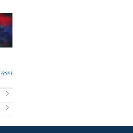
်ရှုရန်