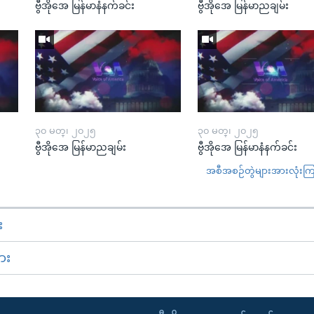
ဗွီအိုအေ မြန်မာနံနက်ခင်း
ဗွီအိုအေ မြန်မာညချမ်း
၃၀ မတ္၊ ၂၀၂၅
၃၀ မတ္၊ ၂၀၂၅
ဗွီအိုအေ မြန်မာညချမ်း
ဗွီအိုအေ မြန်မာနံနက်ခင်း
အစီအစဉ်တွဲများအားလုံးကြည့
း
ား