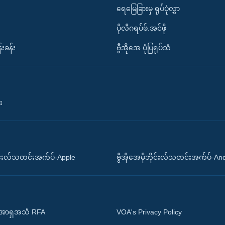
ရေမြေခြားမှ ရုပ်ပုံလွှာ
ပိုလီဂရပ်ဖ်.အင်ဖို
်းခန်း
ဗွီအိုအေ ပုံပြရုပ်သံ
း
ိုင်းလ်သတင်းအက်ပ်-Apple
ဗွီအိုအေမိုဘိုင်းလ်သတင်းအက်ပ်-An
 အာရှအသံ RFA
VOA's Privacy Policy