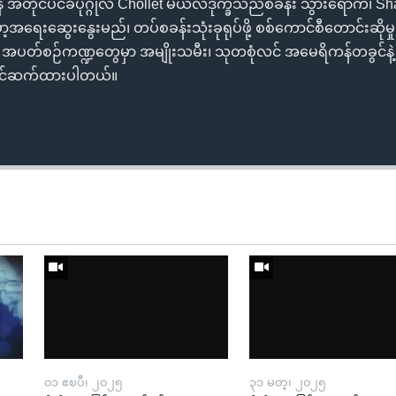
ာန အတိုင်ပင်ခံပုဂ္ဂိုလ် Chollet မယ်လဒုက္ခသည်စခန်း သွားရောက်၊ Sha
ရေးဆွေးနွေးမည်၊ တပ်စခန်းသုံးခုရုပ်ဖို့ စစ်ကောင်စီတောင်းဆိုမှု
 အပတ်စဉ်ကဏ္ဍတွေမှာ အမျိုးသမီး၊ သုတစုံလင် အမေရိကန်တခွင်နဲ့ သ
်တင်ဆက်ထားပါတယ်။
၀၁ ဧၿပီ၊ ၂၀၂၅
၃၁ မတ္၊ ၂၀၂၅