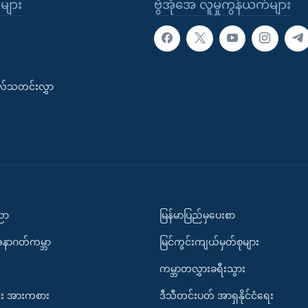
ုများ
ဗွီအိုအေ လူမှုကွန်ယက်များ
းလ်သတင်းလွှာ
ပညာ
မြန်မာပြည်မှပေးစာ
အနာဂတ်ကမ္ဘာ
မြင်ကွင်းကျယ်မှတ်စုများ
ကမ္ဘာတလွှားခရီးသွား
း အားကစား
ဒီသီတင်းပတ် အာရှနိုင်ငံရေး