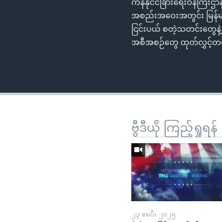
ကန်နိုင်ငံခြားရေးဝန်ကြီးဌ
အစည်းအဝေးအတွင်း မြန်မာ့အ
ငြင်းပယ် စတဲ့သတင်းတွေနဲ့
အစီအစဉ်တွေ ထုတ်လွှင့
ဗွီဒီယို ကြည့်ရှုရန်
၂၃ ဧၿပီ၊ ၂၀၂၅