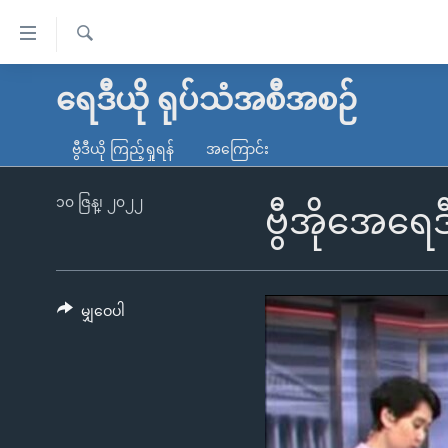
သုံး
ရ
ရှာဖွေ
လွယ်ကူ
မူလစာမျက်နှာ
ရေဒီယို ရုပ်သံအစီအစဉ်
ရ
စေ
မြန်မာ
လာ
ဗွီဒီယို ကြည့်ရှုရန်
အကြောင်း
သည့်
ဒ်
ကမ္ဘာ့သတင်းများ
Link
ဗွီဒီယို
နိုင်ငံတကာ
၁၀ ဇြန္၊ ၂၀၂၂
ဗွီအိုအေရေဒ
များ
သတင်းလွတ်လပ်ခွင့်
အမေရိကန်
ပင်မ
ရပ်ဝန်းတခု လမ်းတခု အလွန်
တရုတ်
အကြောင်းအရာ
အင်္ဂလိပ်စာလေ့လာမယ်
အစ္စရေး-ပါလက်စတိုင်း
မျှဝေပါ
သို့
အပတ်စဉ်ကဏ္ဍများ
အမေရိကန်သုံးအီဒီယံ
ကျော်
ကြည့်
ရေဒီယိုနှင့်ရုပ်သံ အချက်အလက်များ
မကြေးမုံရဲ့ အင်္ဂလိပ်စာ
ရေဒီယို
ရန်
ရေဒီယို/တီဗွီအစီအစဉ်
ရုပ်ရှင်ထဲက အင်္ဂလိပ်စာ
တီဗွီ
ပင်မ