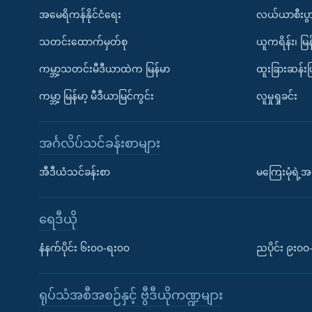
အမေရိကန်နိုင်ငံရေး
လယ်ယာစီးပွ
သတင်းထောက်မှတ်စု
ယူကရိန်း၊ မြန
ကမ္ဘာ့သတင်းမီဒီယာထဲက မြန်မာ
ထူးခြားဆန်း
ကမ္ဘာ့ မြန်မာ့ မီဒီယာမြင်ကွင်း
လူမှုရှုခင်း
အင်္ဂလိပ်သင်ခန်းစာများ
အီဒီယံသင်ခန်းစာ
မကြေးမုံရဲ့အင
ရေဒီယို
နံနက်ပိုင်း ၆း၀၀-ရး၀၀
ညပိုင်း ၉း၀
ရုပ်သံအစီအစဉ်နှင့် ဗွီဒီယိုကဏ္ဍများ