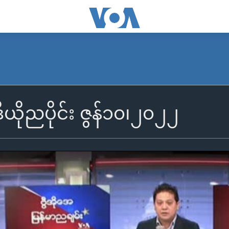
ီယိုညပိုင်း ဇွန်၁၀၊၂၀၂၂