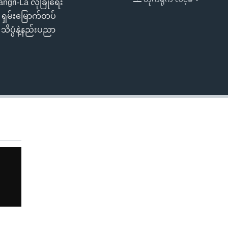
ngri-La လုံခြုံရေး
EMBED
 ရှမ်းမြောက်တပ်
ိပ္ပံနဲ့နည်းပညာ