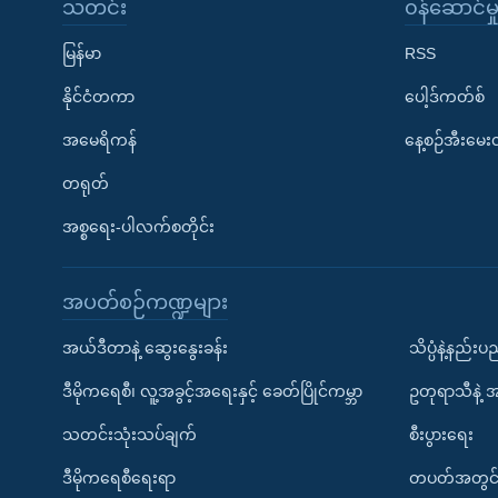
သတင်း
၀န်ဆောင်မှ
မြန်မာ
RSS
နိုင်ငံတကာ
ပေါ့ဒ်ကတ်စ်
အမေရိကန်
နေ့စဉ်အီးမေ
တရုတ်
အစ္စရေး-ပါလက်စတိုင်း
အပတ်စဉ်ကဏ္ဍများ
အယ်ဒီတာနဲ့ ဆွေးနွေးခန်း
သိပ္ပံနဲ့နည်း
ဒီမိုကရေစီ၊ လူ့အခွင့်အရေးနှင့် ခေတ်ပြိုင်ကမ္ဘာ
ဥတုရာသီနဲ့ 
သတင်းသုံးသပ်ချက်
စီးပွားရေး
ဒီမိုကရေစီရေးရာ
တပတ်အတွင်