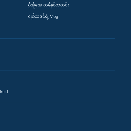
ဗွီအိုအေ တမိနစ်သတင်း
နော်သဇင်ရဲ့ Vlog
droid