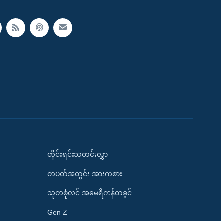
တိုင်းရင်းသတင်းလွှာ
တပတ်အတွင်း အားကစား
သုတစုံလင် အမေရိကန်တခွင်
Gen Z