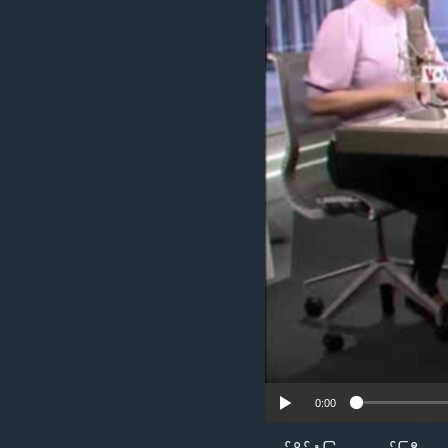
သုတပဒေသာ အင်္ဂလိပ်စာ
အ
ညွန်း
စာမျက်နှာ
သို့
ကျော်
ကြည့်
ရန်
ရှာဖွေ
ရန်
နေရာ
သို့
ကျော်
ရန်
0:00