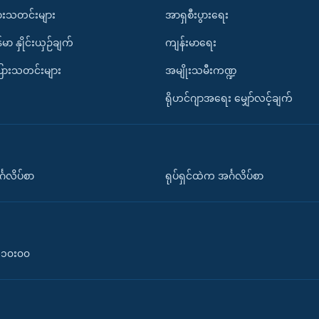
ားသတင်းများ
အာရှစီးပွားရေး
်မာ နှိုင်းယှဉ်ချက်
ကျန်းမာရေး
ပြားသတင်းများ
အမျိုးသမီးကဏ္ဍ
ရိုဟင်ဂျာအရေး မျှော်လင့်ချက်
်္ဂလိပ်စာ
ရုပ်ရှင်ထဲက အင်္ဂလိပ်စာ
၀-၁၀း၀၀