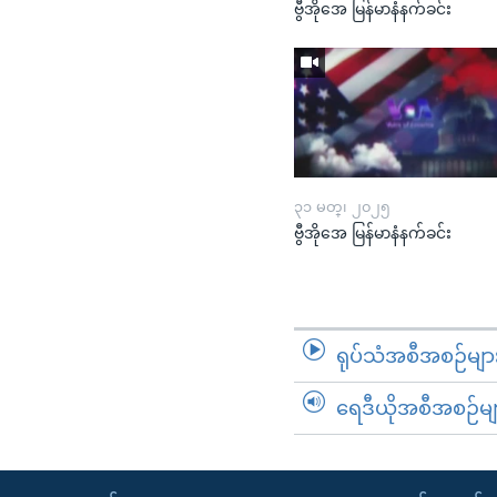
ဗွီအိုအေ မြန်မာနံနက်ခင်း
၃၁ မတ္၊ ၂၀၂၅
ဗွီအိုအေ မြန်မာနံနက်ခင်း
ရုပ်သံအစီအစဉ်မျာ
ရေဒီယိုအစီအစဉ်မျ