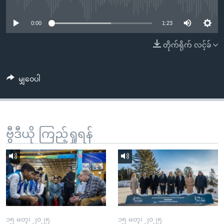
No media source currently available
အ
သုတပဒေသာ အင်္ဂလိပ်စာ
ညွန်း
Learning English
0:00
1:23
စာမျက်နှာ
သို့
ဗွီအိုအေ လူမှုကွန်ယက်များ
တိုက်ရိုက် လင့်ခ်
ကျော်
ကြည့်
မျှဝေပါ
ရန်
ဘာသာစကားများ
ရှာဖွေ
ရန်
နေရာ
ဗွီဒီယို ကြည့်ရှုရန်
သို့
ကျော်
ရန်
၁၅ မတ္၊ ၂၀၂၅
၁၅ မတ္၊ ၂၀၂၅