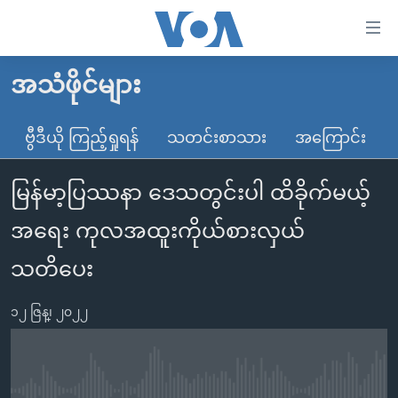
သုံး
ရ
လွယ်ကူ
အသံဖိုင်များ
မူလစာမျက်နှာ
စေ
မြန်မာ
ဗွီဒီယို ကြည့်ရှုရန်
သတင်းစာသား
အကြောင်း
သည့်
ကမ္ဘာ့သတင်းများ
Link
မြန်မာ့ပြဿနာ ဒေသတွင်းပါ ထိခိုက်မယ့်
ဗွီဒီယို
နိုင်ငံတကာ
များ
သတင်းလွတ်လပ်ခွင့်
အမေရိကန်
အရေး ကုလအထူးကိုယ်စားလှယ်
ပင်မ
ရပ်ဝန်းတခု လမ်းတခု အလွန်
တရုတ်
အကြောင်းအရာ
သတိပေး
သို့
အင်္ဂလိပ်စာလေ့လာမယ်
အစ္စရေး-ပါလက်စတိုင်း
ကျော်
၁၂ ဇြန္၊ ၂၀၂၂
အပတ်စဉ်ကဏ္ဍများ
အမေရိကန်သုံးအီဒီယံ
ကြည့်
ရေဒီယိုနှင့်ရုပ်သံ အချက်အလက်များ
မကြေးမုံရဲ့ အင်္ဂလိပ်စာ
ရေဒီယို
ရန်
ပင်မ
ရေဒီယို/တီဗွီအစီအစဉ်
ရုပ်ရှင်ထဲက အင်္ဂလိပ်စာ
တီဗွီ