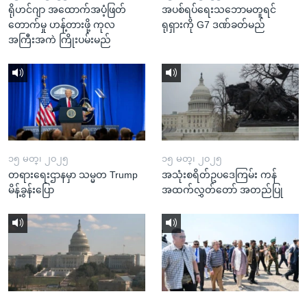
ရိုဟင်ဂျာ အထောက်အပံ့ဖြတ်
အပစ်ရပ်ရေးသဘောမတူရင်
တောက်မှု ဟန့်တားဖို့ ကုလ
ရုရှားကို G7 ဒဏ်ခတ်မည်
အကြီးအကဲ ကြိုးပမ်းမည်
၁၅ မတ္၊ ၂၀၂၅
၁၅ မတ္၊ ၂၀၂၅
တရားရေးဌာနမှာ သမ္မတ Trump
အသုံးစရိတ်ဥပဒေကြမ်း ကန်
မိန့်ခွန်းပြော
အထက်လွှတ်တော် အတည်ပြု