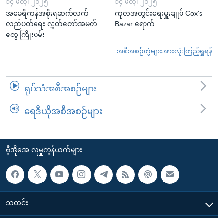
၁၄ မတ္၊ ၂၀၂၅
၁၄ မတ္၊ ၂၀၂၅
အမေရိကန်အစိုးရဆက်လက်
ကုလအတွင်းရေးမှူးချုပ် Cox's
လည်ပတ်ရေး လွှတ်တော်အမတ်
Bazar ရောက်
တွေ ကြိုးပမ်း
အစီအစဉ်တွဲများအားလုံးကြည့်ရှုရန်
ရုပ်သံအစီအစဉ်များ
ရေဒီယိုအစီအစဉ်များ
ဗွီအိုအေ လူမှုကွန်ယက်များ
သတင်း