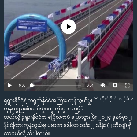
အ
သုတပဒေသာ အင်္ဂလိပ်စာ
ညွန်း
Learning English
စာမျက်နှာ
သို့
No media source currently available
ဗွီအိုအေ လူမှုကွန်ယက်များ
ကျော်
ကြည့်
ရန်
ဘာသာစကားများ
ရှာဖွေ
ရန်
နေရာ
သို့
0:00
0:54
ကျော်
တိုက်ရိုက် လင့်ခ်
ရုရှားနိုင်ငံနဲ့ တရုတ်နိုင်ငံအကြား ကုန်သွယ်မှု၊
ရန်
ကုန်ပစ္စည်းစီးဆင်းမှုတွေ တိုးပွားလာဖို့ရှိ
တယ်လို့ ရုရှားနိုင်ငံက ဧပြီလကပဲ ပြောသွားပြီး ၂၀၂၄ ခုနှစ်မှာ ၂
နိုင်ငံကြားကုန်သွယ်မှု ပမာဏ ဒေါ်လာ သန်း ၂ သိန်း (၂ ဘီလျံ) ရှိ
လာမယ်လို့ ဆိုပါတယ်။