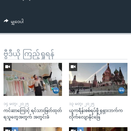
မျှဝေပါ
ဗွီဒီယို ကြည့်ရှုရန်
၁၄ မတ္၊ ၂၀၂၅
၁၃ မတ္၊ ၂၀၂၅
ကင်ဆာကြောင့် ရင်သားဖြတ်ထုတ်
ယူကရိန်းစစ်ရပ်ဖို့ ရုရှားဘက်က
ရသူတွေအတွက် အတွင်းခံ
လိုက်လျောနိုင်ခြေ