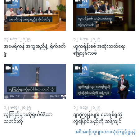
၁၃ မတ္၊ ၂၀၂၅
၁၂ မတ္၊ ၂၀၂၅
အမေရိကန် အကူအညီနဲ့ ရိုက်ခတ်
ယူကရိန်းစစ် အဆုံးသတ်ရေး
မှု
ခြေလှမ်းသစ်
၁၂ မတ္၊ ၂၀၂၅
၁၂ မတ္၊ ၂၀၂၅
လူကြည့်များဆိုရှယ်မီဒီယာ
ချာဂိုကျွန်းများ မောရစ်ရှသို့
သတင်းတို
လွှဲပြောင်းမည်ကို ဆန့်ကျင်
အစီအစဉ်တွဲများအားလုံးကြည့်ရှုရန်