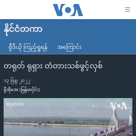
သုံး
ရ
လွယ်ကူ
နိုင်ငံတကာ
မူလစာမျက်နှာ
စေ
မြန်မာ
ဗွီဒီယို ကြည့်ရှုရန်
အကြောင်း
သည့်
ကမ္ဘာ့သတင်းများ
Link
တရုတ် ရုရှား တံတားသစ်ဖွင့်လှစ်
ဗွီဒီယို
နိုင်ငံတကာ
များ
သတင်းလွတ်လပ်ခွင့်
အမေရိကန်
ပင်မ
၁၃ ဇြန္၊ ၂၀၂၂
ရပ်ဝန်းတခု လမ်းတခု အလွန်
တရုတ်
အကြောင်းအရာ
ဗွီအိုအေ (မြန်မာပိုင်း)
သို့
အင်္ဂလိပ်စာလေ့လာမယ်
အစ္စရေး-ပါလက်စတိုင်း
ကျော်
အပတ်စဉ်ကဏ္ဍများ
အမေရိကန်သုံးအီဒီယံ
ကြည့်
ရေဒီယိုနှင့်ရုပ်သံ အချက်အလက်များ
မကြေးမုံရဲ့ အင်္ဂလိပ်စာ
ရေဒီယို
ရန်
ပင်မ
ရေဒီယို/တီဗွီအစီအစဉ်
ရုပ်ရှင်ထဲက အင်္ဂလိပ်စာ
တီဗွီ