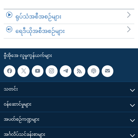
ရုပ်သံအစီအစဉ်များ
ရေဒီယိုအစီအစဉ်များ
ဗွီအိုအေ လူမှုကွန်ယက်များ
သတင်း
၀န်ဆောင်မှုများ
အပတ်စဉ်ကဏ္ဍများ
အင်္ဂလိပ်သင်ခန်းစာများ