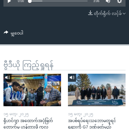
အ
0:00
3:06
သုတပဒေသာ အင်္ဂလိပ်စာ
ညွန်း
Learning English
တိုက်ရိုက် လင့်ခ်
စာမျက်နှာ
သို့
ဗွီအိုအေ လူမှုကွန်ယက်များ
ကျော်
မျှဝေပါ
ကြည့်
ရန်
ဘာသာစကားများ
ရှာဖွေ
ဗွီဒီယို ကြည့်ရှုရန်
ရန်
နေရာ
သို့
ကျော်
ရန်
၁၅ မတ္၊ ၂၀၂၅
၁၅ မတ္၊ ၂၀၂၅
ရိုဟင်ဂျာ အထောက်အပံ့ဖြတ်
အပစ်ရပ်ရေးသဘောမတူရင်
တောက်မှု ဟန့်တားဖို့ ကုလ
ရုရှားကို G7 ဒဏ်ခတ်မည်