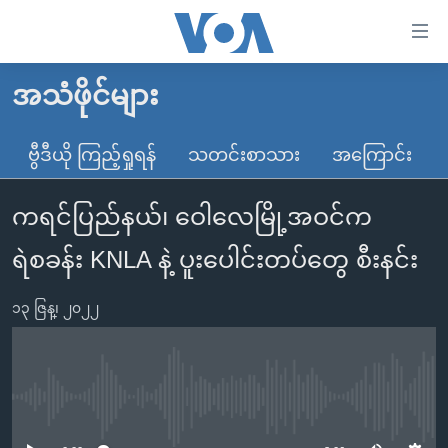
သုံး
ရ
လွယ်ကူ
အသံဖိုင်များ
မူလစာမျက်နှာ
စေ
မြန်မာ
ဗွီဒီယို ကြည့်ရှုရန်
သတင်းစာသား
အကြောင်း
သည့်
ကမ္ဘာ့သတင်းများ
Link
ကရင်ပြည်နယ်၊ ဝေါလေမြို့အဝင်က
ဗွီဒီယို
နိုင်ငံတကာ
များ
သတင်းလွတ်လပ်ခွင့်
အမေရိကန်
ရဲစခန်း KNLA နဲ့ ပူးပေါင်းတပ်တွေ စီးနင်း
ပင်မ
ရပ်ဝန်းတခု လမ်းတခု အလွန်
တရုတ်
အကြောင်းအရာ
၁၃ ဇြန္၊ ၂၀၂၂
သို့
အင်္ဂလိပ်စာလေ့လာမယ်
အစ္စရေး-ပါလက်စတိုင်း
ကျော်
အပတ်စဉ်ကဏ္ဍများ
အမေရိကန်သုံးအီဒီယံ
ကြည့်
ရေဒီယိုနှင့်ရုပ်သံ အချက်အလက်များ
မကြေးမုံရဲ့ အင်္ဂလိပ်စာ
ရေဒီယို
ရန်
No media source currently available
ပင်မ
ရေဒီယို/တီဗွီအစီအစဉ်
ရုပ်ရှင်ထဲက အင်္ဂလိပ်စာ
တီဗွီ