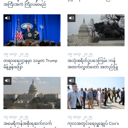
အကြီးအကဲ ကြိုးပမ်းမည်
၁၅ မတ္၊ ၂၀၂၅
၁၅ မတ္၊ ၂၀၂၅
တရားရေးဌာနမှာ သမ္မတ Trump
အသုံးစရိတ်ဥပဒေကြမ်း ကန်
မိန့်ခွန်းပြော
အထက်လွှတ်တော် အတည်ပြု
၁၄ မတ္၊ ၂၀၂၅
၁၄ မတ္၊ ၂၀၂၅
အမေရိကန်အစိုးရဆက်လက်
ကုလအတွင်းရေးမှူးချုပ် Cox's