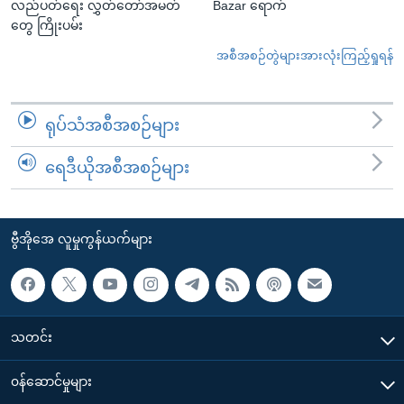
လည်ပတ်ရေး လွှတ်တော်အမတ်
Bazar ရောက်
တွေ ကြိုးပမ်း
အစီအစဉ်တွဲများအားလုံးကြည့်ရှုရန်
ရုပ်သံအစီအစဉ်များ
ရေဒီယိုအစီအစဉ်များ
ဗွီအိုအေ လူမှုကွန်ယက်များ
သတင်း
၀န်ဆောင်မှုများ