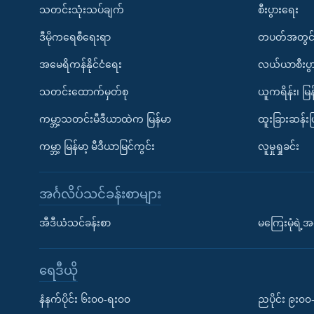
သတင်းသုံးသပ်ချက်
စီးပွားရေး
ဒီမိုကရေစီရေးရာ
တပတ်အတွင်
အမေရိကန်နိုင်ငံရေး
လယ်ယာစီးပွ
သတင်းထောက်မှတ်စု
ယူကရိန်း၊ မြန
ကမ္ဘာ့သတင်းမီဒီယာထဲက မြန်မာ
ထူးခြားဆန်း
ကမ္ဘာ့ မြန်မာ့ မီဒီယာမြင်ကွင်း
လူမှုရှုခင်း
အင်္ဂလိပ်သင်ခန်းစာများ
အီဒီယံသင်ခန်းစာ
မကြေးမုံရဲ့အင
ရေဒီယို
နံနက်ပိုင်း ၆း၀၀-ရး၀၀
ညပိုင်း ၉း၀