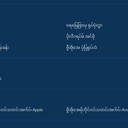
ရေမြေခြားမှ ရုပ်ပုံလွှာ
ပိုလီဂရပ်ဖ်.အင်ဖို
်းခန်း
ဗွီအိုအေ ပုံပြရုပ်သံ
း
ိုင်းလ်သတင်းအက်ပ်-Apple
ဗွီအိုအေမိုဘိုင်းလ်သတင်းအက်ပ်-An