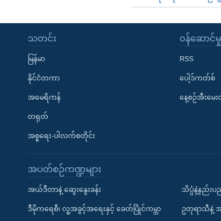
သတင်း
၀န်ဆောင်မှ
မြန်မာ
RSS
နိုင်ငံတကာ
ပေါ့ဒ်ကတ်စ်
အမေရိကန်
နေ့စဉ်အီးမေ
တရုတ်
အစ္စရေး-ပါလက်စတိုင်း
အပတ်စဉ်ကဏ္ဍများ
အယ်ဒီတာနဲ့ ဆွေးနွေးခန်း
သိပ္ပံနဲ့နည်း
ဒီမိုကရေစီ၊ လူ့အခွင့်အရေးနှင့် ခေတ်ပြိုင်ကမ္ဘာ
ဥတုရာသီနဲ့ 