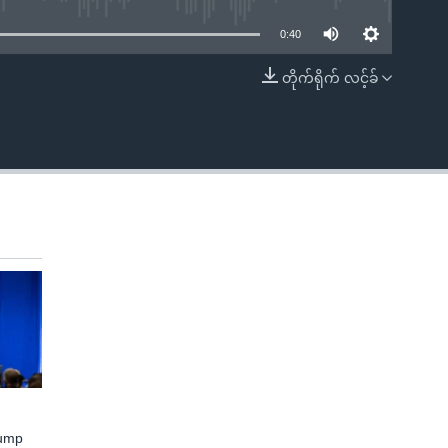
0:40
တိုက်ရိုက် လင့်ခ်
EMBED
rump