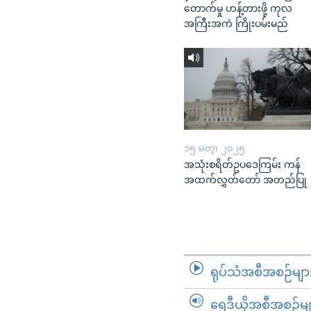
တောက်မှု ဟန့်တားဖို့ ကုလ
အကြီးအကဲ ကြိုးပမ်းမည်
၁၅ မတ္၊ ၂၀၂၅
အသုံးစရိတ်ဥပဒေကြမ်း ကန်
အထက်လွှတ်တော် အတည်ပြု
ရုပ်သံအစီအစဉ်မျာ
ရေဒီယိုအစီအစဉ်မျ