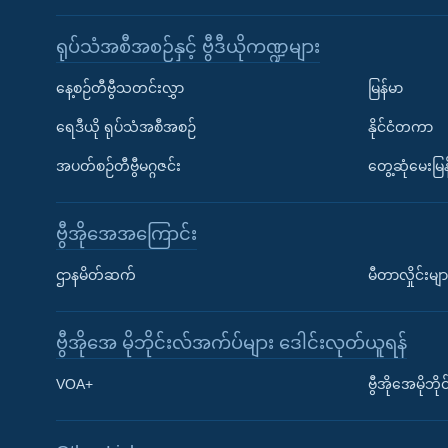
ရုပ်သံအစီအစဉ်နှင့် ဗွီဒီယိုကဏ္ဍများ
နေ့စဉ်တီဗွီသတင်းလွှာ
မြန်မာ
ရေဒီယို ရုပ်သံအစီအစဉ်
နိုင်ငံတကာ
အပတ်စဉ်တီဗွီမဂ္ဂဇင်း
တွေ့ဆုံမေးမြန
ဗွီအိုအေအကြောင်း
ဌာနမိတ်ဆက်
မီတာလှိုင်းမျာ
ဗွီအိုအေ မိုဘိုင်းလ်အက်ပ်များ ဒေါင်းလုတ်ယူရန်
Learning English
VOA+
ဗွီအိုအေမိုဘ
ဗွီအိုအေ လူမှုကွန်ယက်များ