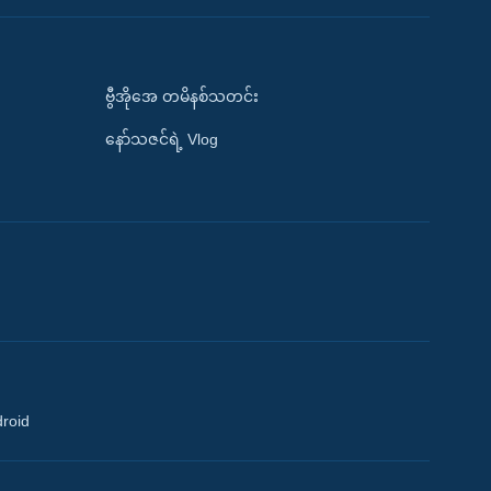
ဗွီအိုအေ တမိနစ်သတင်း
နော်သဇင်ရဲ့ Vlog
droid