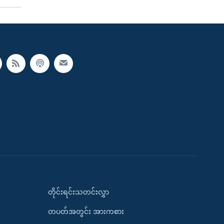
တိုင်းရင်းသတင်းလွှာ
တပတ်အတွင်း အားကစား