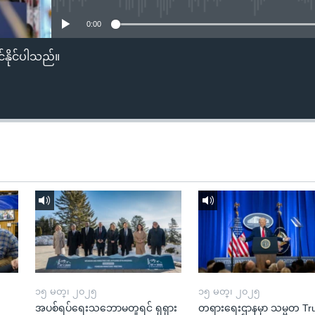
0:00
်နိုင်ပါသည်။
၁၅ မတ္၊ ၂၀၂၅
၁၅ မတ္၊ ၂၀၂၅
အပစ်ရပ်ရေးသဘောမတူရင် ရုရှား
တရားရေးဌာနမှာ သမ္မတ T