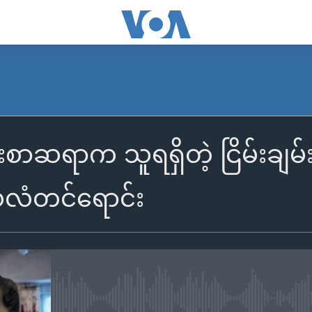
စာဆရာက သူရရှိတဲ့ ငြိမ်းချမ်
လံတင်ရောင်း
No media source currently availa