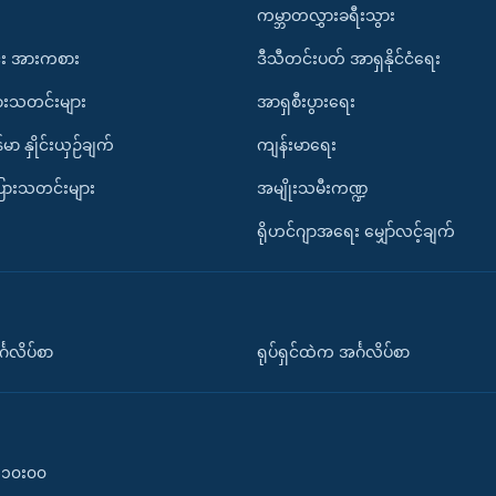
ကမ္ဘာတလွှားခရီးသွား
း အားကစား
ဒီသီတင်းပတ် အာရှနိုင်ငံရေး
ားသတင်းများ
အာရှစီးပွားရေး
်မာ နှိုင်းယှဉ်ချက်
ကျန်းမာရေး
ပြားသတင်းများ
အမျိုးသမီးကဏ္ဍ
ရိုဟင်ဂျာအရေး မျှော်လင့်ချက်
်္ဂလိပ်စာ
ရုပ်ရှင်ထဲက အင်္ဂလိပ်စာ
၀-၁၀း၀၀