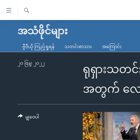
သုံး
ရ
ရှာဖွေ
လွယ်ကူ
မူလစာမျက်နှာ
အသံဖိုင်များ
ရ
စေ
မြန်မာ
လာ
ဗွီဒီယို ကြည့်ရှုရန်
သတင်းစာသား
အကြောင်း
သည့်
ဒ်
ကမ္ဘာ့သတင်းများ
Link
ဗွီဒီယို
နိုင်ငံတကာ
၂၀ ဇြန္၊ ၂၀၂၂
ရုရှားသတင်း
များ
သတင်းလွတ်လပ်ခွင့်
အမေရိကန်
ပင်မ
ရပ်ဝန်းတခု လမ်းတခု အလွန်
တရုတ်
အတွက် လေ
အကြောင်းအရာ
အင်္ဂလိပ်စာလေ့လာမယ်
အစ္စရေး-ပါလက်စတိုင်း
သို့
အပတ်စဉ်ကဏ္ဍများ
အမေရိကန်သုံးအီဒီယံ
ကျော်
ကြည့်
မျှဝေပါ
ရေဒီယိုနှင့်ရုပ်သံ အချက်အလက်များ
မကြေးမုံရဲ့ အင်္ဂလိပ်စာ
ရေဒီယို
ရန်
ရေဒီယို/တီဗွီအစီအစဉ်
ရုပ်ရှင်ထဲက အင်္ဂလိပ်စာ
တီဗွီ
ပင်မ