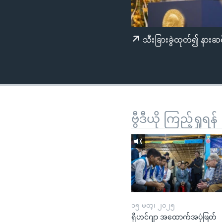
သုတပဒေသာ အင်္ဂလိပ်စာ
အ
ညွန်း
စာမျက်နှာ
သီးခြားခွဲထုတ်၍ နားဆင
သို့
ကျော်
ကြည့်
ရန်
ရှာဖွေ
ရန်
ဗွီဒီယို ကြည့်ရှုရန်
နေရာ
သို့
ကျော်
ရန်
၁၅ မတ္၊ ၂၀၂၅
ရိုဟင်ဂျာ အထောက်အပံ့ဖြတ်