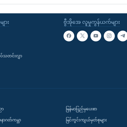
ုများ
ဗွီအိုအေ လူမှုကွန်ယက်များ
းလ်သတင်းလွှာ
ပညာ
မြန်မာပြည်မှပေးစာ
အနာဂတ်ကမ္ဘာ
မြင်ကွင်းကျယ်မှတ်စုများ