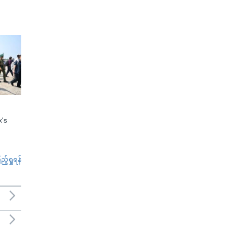
x's
်ရှုရန်