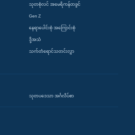
သုတစုံလင် အမေရိကန်တခွင်
Gen Z
နေရာပေါင်းစုံ အကြောင်းစုံ
ဒို့အသံ
သက်တံရောင်သတင်းလွှာ
သုတပဒေသာ အင်္ဂလိပ်စာ