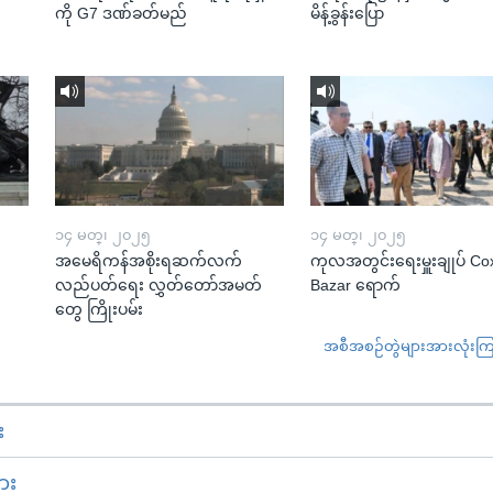
ကို G7 ဒဏ်ခတ်မည်
မိန့်ခွန်းပြော
၁၄ မတ္၊ ၂၀၂၅
၁၄ မတ္၊ ၂၀၂၅
အမေရိကန်အစိုးရဆက်လက်
ကုလအတွင်းရေးမှူးချုပ် Co
လည်ပတ်ရေး လွှတ်တော်အမတ်
Bazar ရောက်
တွေ ကြိုးပမ်း
အစီအစဉ်တွဲများအားလုံးကြည့
း
ား