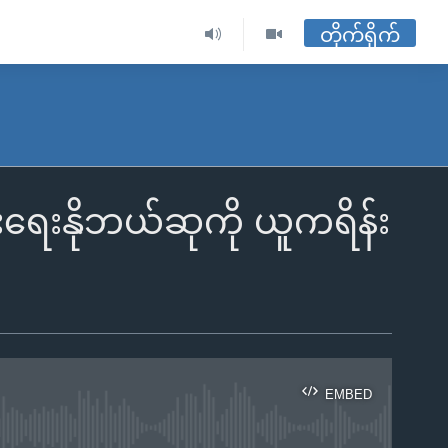
တိုက်ရိုက်
းရေးနိုဘယ်ဆုကို ယူကရိန်း
EMBED
ble