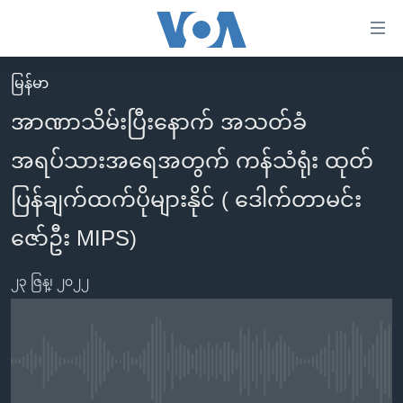
သုံး
ရ
လွယ်ကူ
မြန်မာ
မူလစာမျက်နှာ
စေ
အာဏာသိမ်းပြီးနောက် အသတ်ခံ
မြန်မာ
သည့်
အရပ်သားအရေအတွက် ကန်သံရုံး ထုတ်
ကမ္ဘာ့သတင်းများ
Link
ဗွီဒီယို
နိုင်ငံတကာ
ပြန်ချက်ထက်ပိုများနိုင် ( ဒေါက်တာမင်း
များ
သတင်းလွတ်လပ်ခွင့်
အမေရိကန်
ဇော်ဦး MIPS)
ပင်မ
ရပ်ဝန်းတခု လမ်းတခု အလွန်
တရုတ်
အကြောင်းအရာ
၂၃ ဇြန္၊ ၂၀၂၂
သို့
အင်္ဂလိပ်စာလေ့လာမယ်
အစ္စရေး-ပါလက်စတိုင်း
ကျော်
အပတ်စဉ်ကဏ္ဍများ
အမေရိကန်သုံးအီဒီယံ
ကြည့်
ရေဒီယိုနှင့်ရုပ်သံ အချက်အလက်များ
မကြေးမုံရဲ့ အင်္ဂလိပ်စာ
ရေဒီယို
ရန်
No media source currently available
ပင်မ
ရေဒီယို/တီဗွီအစီအစဉ်
ရုပ်ရှင်ထဲက အင်္ဂလိပ်စာ
တီဗွီ