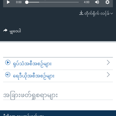
အ
0:00
4:00
သုတပဒေသာ အင်္ဂလိပ်စာ
ညွန်း
Learning English
တိုက်ရိုက် လင့်ခ်
စာမျက်နှာ
သို့
ဗွီအိုအေ လူမှုကွန်ယက်များ
ကျော်
မျှဝေပါ
ကြည့်
ရန်
ဘာသာစကားများ
ရှာဖွေ
ရန်
ရုပ်သံအစီအစဉ်များ
နေရာ
သို့
ရေဒီယိုအစီအစဉ်များ
ကျော်
ရန်
အခြားဖတ်ရှုစရာများ