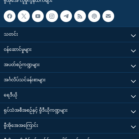
ဗွီအိုအေ လူမှုကွန်ယက်များ
သတင်း
၀န်ဆောင်မှုများ
အပတ်စဉ်ကဏ္ဍများ
အင်္ဂလိပ်သင်ခန်းစာများ
ရေဒီယို
ရုပ်သံအစီအစဉ်နှင့် ဗွီဒီယိုကဏ္ဍများ
ဗွီအိုအေအကြောင်း