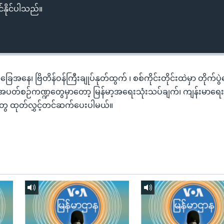
်နိုင်ပါသည်။
ြေအနေ၊ ဗြိတိန်ဝန်ကြီးချုပ်နုတ်ထွက် ၊ စစ်ကိုင်းတိုင်းထဲမှာ တိုက်ပွ
အပတ်စဉ်ကဏ္ဍတွေမှာတော့ မြန်မာ့အရေးသုံးသပ်ချက်၊ ကျန်းမာရေးနဲ့
ွေ ထုတ်လွှင့်တင်ဆက်ပေးပါမယ်။