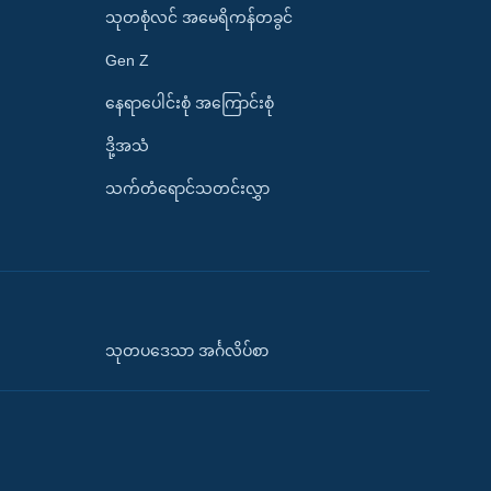
သုတစုံလင် အမေရိကန်တခွင်
Gen Z
နေရာပေါင်းစုံ အကြောင်းစုံ
ဒို့အသံ
သက်တံရောင်သတင်းလွှာ
သုတပဒေသာ အင်္ဂလိပ်စာ