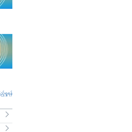
်ရှုရန်