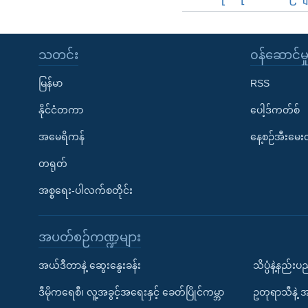
သတင်း
၀န်ဆောင်မှ
မြန်မာ
RSS
နိုင်ငံတကာ
ပေါ့ဒ်ကတ်စ်
အမေရိကန်
နေ့စဉ်အီးမေ
တရုတ်
အစ္စရေး-ပါလက်စတိုင်း
အပတ်စဉ်ကဏ္ဍများ
အယ်ဒီတာနဲ့ ဆွေးနွေးခန်း
သိပ္ပံနဲ့နည်း
ဒီမိုကရေစီ၊ လူ့အခွင့်အရေးနှင့် ခေတ်ပြိုင်ကမ္ဘာ
ဥတုရာသီနဲ့ 