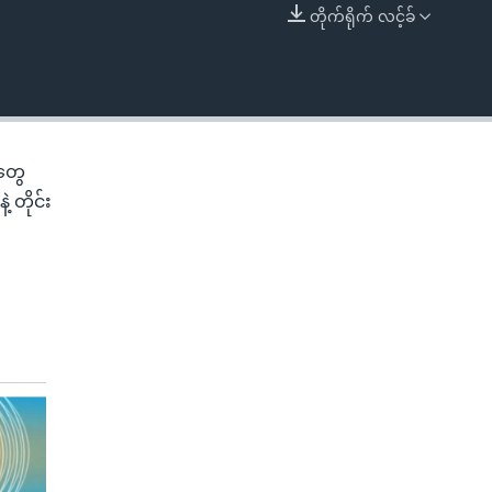
တိုက်ရိုက် လင့်ခ်
EMBED
ဲတွေ
 တိုင်း