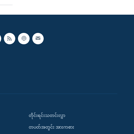
တိုင်းရင်းသတင်းလွှာ
တပတ်အတွင်း အားကစား