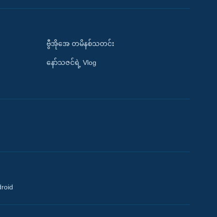
ဗွီအိုအေ တမိနစ်သတင်း
နော်သဇင်ရဲ့ Vlog
droid