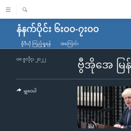
သုံး
ရ
ရှာဖွေ
လွယ်ကူ
မူလစာမျက်နှာ
နံနက်ပိုင်း ၆း၀၀-၇း၀၀
ရ
စေ
မြန်မာ
လာ
ဗွီဒီယို ကြည့်ရှုရန်
အကြောင်း
သည့်
ဒ်
ကမ္ဘာ့သတင်းများ
Link
ဗွီဒီယို
နိုင်ငံတကာ
၀၈ ဇူလိုင္၊ ၂၀၂၂
ဗွီအိုအေ မြန
များ
သတင်းလွတ်လပ်ခွင့်
အမေရိကန်
ပင်မ
ရပ်ဝန်းတခု လမ်းတခု အလွန်
တရုတ်
အကြောင်းအရာ
အင်္ဂလိပ်စာလေ့လာမယ်
အစ္စရေး-ပါလက်စတိုင်း
မျှဝေပါ
သို့
အပတ်စဉ်ကဏ္ဍများ
အမေရိကန်သုံးအီဒီယံ
ကျော်
ကြည့်
ရေဒီယိုနှင့်ရုပ်သံ အချက်အလက်များ
မကြေးမုံရဲ့ အင်္ဂလိပ်စာ
ရေဒီယို
ရန်
ရေဒီယို/တီဗွီအစီအစဉ်
ရုပ်ရှင်ထဲက အင်္ဂလိပ်စာ
တီဗွီ
ပင်မ