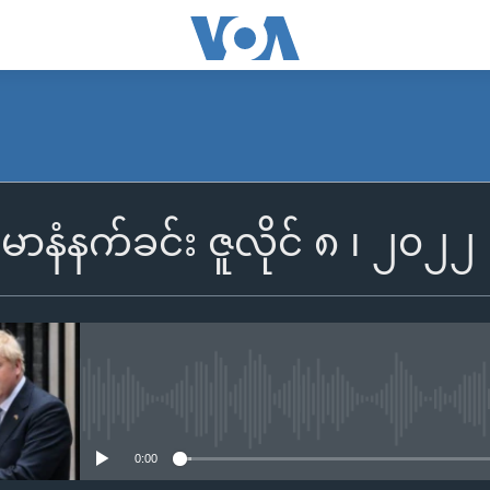
SUBSCRIBE
်မာနံနက်ခင်း ဇူလိုင် ၈ ၊ ၂၀၂၂
Apple Podcasts
Spotify
ရယူရန်
No media source currently availa
0:00