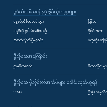
ရုပ်သံအစီအစဉ်နှင့် ဗွီဒီယိုကဏ္ဍများ
နေ့စဉ်တီဗွီသတင်းလွှာ
မြန်မာ
ရေဒီယို ရုပ်သံအစီအစဉ်
နိုင်ငံတကာ
အပတ်စဉ်တီဗွီမဂ္ဂဇင်း
တွေ့ဆုံမေးမြန
ဗွီအိုအေအကြောင်း
ဌာနမိတ်ဆက်
မီတာလှိုင်းမျာ
ဗွီအိုအေ မိုဘိုင်းလ်အက်ပ်များ ဒေါင်းလုတ်ယူရန်
Learning English
VOA+
ဗွီအိုအေမိုဘ
ဗွီအိုအေ လူမှုကွန်ယက်များ