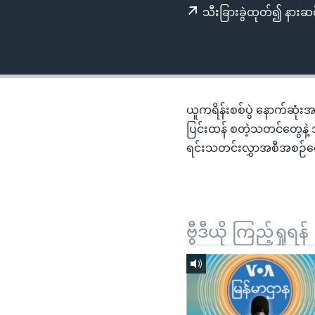
သုတပဒေသာ အင်္ဂလိပ်စာ
အ
သီးခြားခွဲထုတ်၍ နားဆင
ညွန်း
စာမျက်နှာ
သို့
ကျော်
ကြည့်
ယူကရိန်းစစ်ပွဲ နောက်ဆုံးအခ
ရန်
ပြင်းထန် စတဲ့သတင်တွေနဲ့ 
ရှာဖွေ
ရင်းသတင်းလွှာအစီအစဉ်တ
ရန်
နေရာ
သို့
ကျော်
ဗွီဒီယို ကြည့်ရှုရန်
ရန်