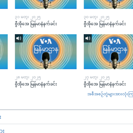
၃၁ မတ္၊ ၂၀၂၅
၃၀ မတ္၊ ၂၀၂၅
ဗွီအိုအေ မြန်မာနံနက်ခင်း
ဗွီအိုအေ မြန်မာနံနက်ခင်း
၂၈ မတ္၊ ၂၀၂၅
၂၇ မတ္၊ ၂၀၂၅
ဗွီအိုအေ မြန်မာနံနက်ခင်း
ဗွီအိုအေ မြန်မာနံနက်ခင်း
အစီအစဉ်တွဲများအားလုံးကြည့
း
ား