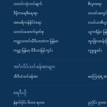
သတင်းသုံးသပ်ချက်
စီးပွားရေး
ဒီမိုကရေစီရေးရာ
တပတ်အတွင်
အမေရိကန်နိုင်ငံရေး
လယ်ယာစီးပွ
သတင်းထောက်မှတ်စု
ယူကရိန်း၊ မြန
ကမ္ဘာ့သတင်းမီဒီယာထဲက မြန်မာ
ထူးခြားဆန်း
ကမ္ဘာ့ မြန်မာ့ မီဒီယာမြင်ကွင်း
လူမှုရှုခင်း
အင်္ဂလိပ်သင်ခန်းစာများ
အီဒီယံသင်ခန်းစာ
မကြေးမုံရဲ့အင
ရေဒီယို
နံနက်ပိုင်း ၆း၀၀-ရး၀၀
ညပိုင်း ၉း၀