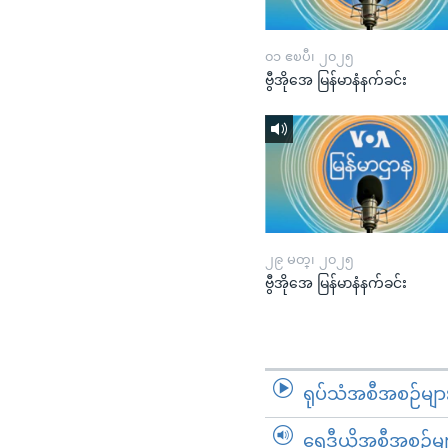
၀၁ ဧၿပီ၊ ၂၀၂၅
ဗွီအိုအေ မြန်မာနံနက်ခင်း
၂၉ မတ္၊ ၂၀၂၅
ဗွီအိုအေ မြန်မာနံနက်ခင်း
ရုပ်သံအစီအစဉ်မျာ
ရေဒီယိုအစီအစဉ်မျ