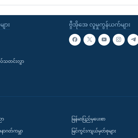
ုများ
ဗွီအိုအေ လူမှုကွန်ယက်များ
းလ်သတင်းလွှာ
ပညာ
မြန်မာပြည်မှပေးစာ
အနာဂတ်ကမ္ဘာ
မြင်ကွင်းကျယ်မှတ်စုများ