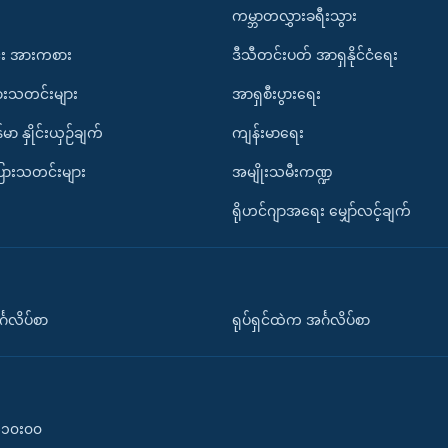
ကမ္ဘာတလွှားခရီးသွား
း အားကစား
ဒီသီတင်းပတ် အာရှနိုင်ငံရေး
ားသတင်းများ
အာရှစီးပွားရေး
်မာ နှိုင်းယှဉ်ချက်
ကျန်းမာရေး
ပြားသတင်းများ
အမျိုးသမီးကဏ္ဍ
ရိုဟင်ဂျာအရေး မျှော်လင့်ချက်
်္ဂလိပ်စာ
ရုပ်ရှင်ထဲက အင်္ဂလိပ်စာ
၀-၁၀း၀၀