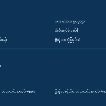
ရေမြေခြားမှ ရုပ်ပုံလွှာ
ပိုလီဂရပ်ဖ်.အင်ဖို
်းခန်း
ဗွီအိုအေ ပုံပြရုပ်သံ
း
ိုင်းလ်သတင်းအက်ပ်-Apple
ဗွီအိုအေမိုဘိုင်းလ်သတင်းအက်ပ်-An