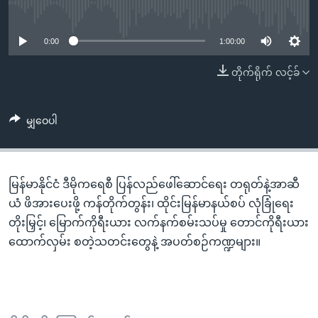
အ
No media source currently available
သုတပဒေသာ အင်္ဂလိပ်စာ
ညွန်း
Learning English
စာမျက်နှာ
0:00
1:00:00
သို့
ဗွီအိုအေ လူမှုကွန်ယက်များ
တိုက်ရိုက် လင့်ခ်
ကျော်
ကြည့်
ရန်
မျှဝေပါ
ဘာသာစကားများ
ရှာဖွေ
ရန်
နေရာ
မြန်မာနိုင်ငံ ဒီမိုကရေစီ ပြန်လည်ဖေါ်ဆောင်ရေး တရုတ်နဲ့အာဆီ
သို့
ယံ ဖိအားပေးဖို့ ကန်တိုက်တွန်း၊ ထိုင်းမြန်မာနယ်စပ် လုံခြုံရေး
ကျော်
တိုးမြှင့်၊ မြောက်ကိုရီးယား လက်နက်စမ်းသပ်မှု တောင်ကိုရီးယား
ရန်
ထောက်လှမ်း စတဲ့သတင်းတွေနဲ့ အပတ်စဉ်ကဏ္ဍများ။