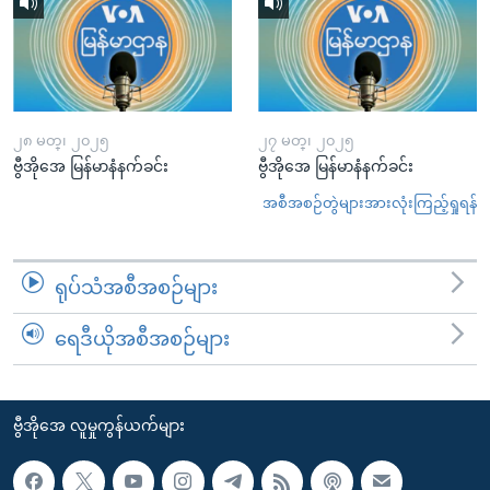
၂၈ မတ္၊ ၂၀၂၅
၂၇ မတ္၊ ၂၀၂၅
ဗွီအိုအေ မြန်မာနံနက်ခင်း
ဗွီအိုအေ မြန်မာနံနက်ခင်း
အစီအစဉ်တွဲများအားလုံးကြည့်ရှုရန်
ရုပ်သံအစီအစဉ်များ
ရေဒီယိုအစီအစဉ်များ
ဗွီအိုအေ လူမှုကွန်ယက်များ