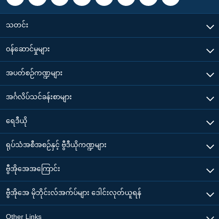
သတင်း
၀န်ဆောင်မှုများ
အပတ်စဉ်ကဏ္ဍများ
အင်္ဂလိပ်သင်ခန်းစာများ
ရေဒီယို
ရုပ်သံအစီအစဉ်နှင့် ဗွီဒီယိုကဏ္ဍများ
ဗွီအိုအေအကြောင်း
ဗွီအိုအေ မိုဘိုင်းလ်အက်ပ်များ ဒေါင်းလုတ်ယူရန်
Other Links