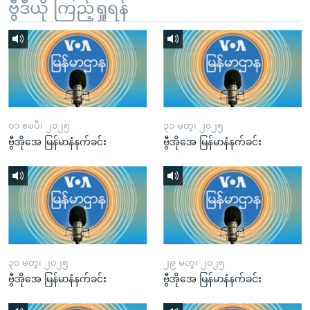
ဗွီဒီယို ကြည့်ရှုရန်
၀၁ ဧၿပီ၊ ၂၀၂၅
၃၁ မတ္၊ ၂၀၂၅
ဗွီအိုအေ မြန်မာနံနက်ခင်း
ဗွီအိုအေ မြန်မာနံနက်ခင်း
၃၀ မတ္၊ ၂၀၂၅
၂၉ မတ္၊ ၂၀၂၅
ဗွီအိုအေ မြန်မာနံနက်ခင်း
ဗွီအိုအေ မြန်မာနံနက်ခင်း