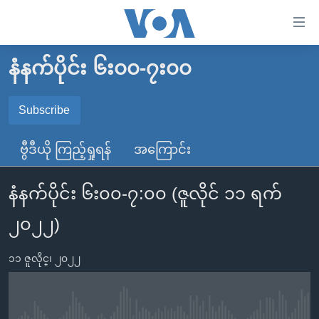
သုံး
ရ
လွယ်ကူ
နံနက်ပိုင်း ၆း၀၀-၇း၀၀
မူလစာမျက်နှာ
စေ
မြန်မာ
Subscribe
သည့်
SUBSCRIBE
ကမ္ဘာ့သတင်းများ
Link
ဗွီဒီယို ကြည့်ရှုရန်
အကြောင်း
ဗွီဒီယို
နိုင်ငံတကာ
များ
Spotify
သတင်းလွတ်လပ်ခွင့်
အမေရိကန်
ပင်မ
နံနက်ပိုင်း ၆း၀၀-၇:၀၀ (ဇူလိုင် ၁၁ ရက်
ရပ်ဝန်းတခု လမ်းတခု အလွန်
တရုတ်
အကြောင်းအရာ
ရယူရန်
၂၀၂၂)
သို့
အင်္ဂလိပ်စာလေ့လာမယ်
အစ္စရေး-ပါလက်စတိုင်း
ကျော်
အပတ်စဉ်ကဏ္ဍများ
အမေရိကန်သုံးအီဒီယံ
၁၁ ဇူလိုင္၊ ၂၀၂၂
ကြည့်
ရေဒီယိုနှင့်ရုပ်သံ အချက်အလက်များ
မကြေးမုံရဲ့ အင်္ဂလိပ်စာ
ရေဒီယို
ရန်
ပင်မ
ရေဒီယို/တီဗွီအစီအစဉ်
ရုပ်ရှင်ထဲက အင်္ဂလိပ်စာ
တီဗွီ