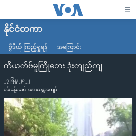
သုံး
ရ
လွယ်ကူ
နိုင်ငံတကာ
မူလစာမျက်နှာ
စေ
မြန်မာ
ဗွီဒီယို ကြည့်ရှုရန်
အကြောင်း
သည့်
ကမ္ဘာ့သတင်းများ
Link
ကိယက်ဗ်မူကြိုဘေး ဒုံးကျည်ကျ
ဗွီဒီယို
နိုင်ငံတကာ
များ
သတင်းလွတ်လပ်ခွင့်
အမေရိကန်
ပင်မ
၂၇ ဇြန္၊ ၂၀၂၂
ရပ်ဝန်းတခု လမ်းတခု အလွန်
တရုတ်
အကြောင်းအရာ
ဝင်းခန့်မောင်
အေးသန္တာကျော်
သို့
အင်္ဂလိပ်စာလေ့လာမယ်
အစ္စရေး-ပါလက်စတိုင်း
ကျော်
အပတ်စဉ်ကဏ္ဍများ
အမေရိကန်သုံးအီဒီယံ
ကြည့်
ရေဒီယိုနှင့်ရုပ်သံ အချက်အလက်များ
မကြေးမုံရဲ့ အင်္ဂလိပ်စာ
ရေဒီယို
ရန်
ပင်မ
ရေဒီယို/တီဗွီအစီအစဉ်
ရုပ်ရှင်ထဲက အင်္ဂလိပ်စာ
တီဗွီ