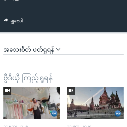
မျှဝေပါ
အသေးစိတ် ဖတ်ရှုရန်
ဗွီဒီယို ကြည့်ရှုရန်
၁၄ မတ္၊ ၂၀၂၅
၁၃ မတ္၊ ၂၀၂၅