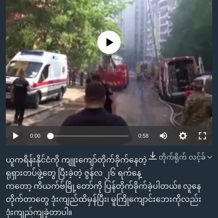
အ
သုတပဒေသာ အင်္ဂလိပ်စာ
ညွန်း
Learning English
စာမျက်နှာ
သို့
No media source currently available
ဗွီအိုအေ လူမှုကွန်ယက်များ
ကျော်
ကြည့်
ရန်
ဘာသာစကားများ
ရှာဖွေ
ရန်
နေရာ
သို့
0:00
0:58
ကျော်
တိုက်ရိုက် လင့်ခ်
ယူကရိန်းနိုင်ငံကို ကျူးကျော်တိုက်ခိုက်နေတဲ့
ရန်
ရုရှားတပ်ဖွဲ့တွေ ပြီးခဲ့တဲ့ ဇွန်လ ၂၆ ရက်နေ့
ကတော့ ကိယက်ဗ်မြို့တော်ကို ပြန်တိုက်ခိုက်ခဲ့ပါတယ်။ လူနေ
တိုက်တာတွေ ဒုံးကျည်ထိမှန်ပြီး၊ မူကြိုကျောင်းဘေးကိုလည်း
ဒုံးကျည်ကျခဲ့တာပါ။