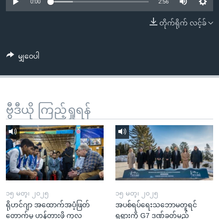
အ
0:00
2:56
သုတပဒေသာ အင်္ဂလိပ်စာ
ညွန်း
Learning English
တိုက်ရိုက် လင့်ခ်
စာမျက်နှာ
သို့
ဗွီအိုအေ လူမှုကွန်ယက်များ
ကျော်
မျှဝေပါ
ကြည့်
ရန်
ဘာသာစကားများ
ရှာဖွေ
ဗွီဒီယို ကြည့်ရှုရန်
ရန်
နေရာ
သို့
ကျော်
ရန်
၁၅ မတ္၊ ၂၀၂၅
၁၅ မတ္၊ ၂၀၂၅
ရိုဟင်ဂျာ အထောက်အပံ့ဖြတ်
အပစ်ရပ်ရေးသဘောမတူရင်
တောက်မှု ဟန့်တားဖို့ ကုလ
ရုရှားကို G7 ဒဏ်ခတ်မည်