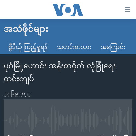
သုံး
ရ
လွယ်ကူ
အသံဖိုင်များ
မူလစာမျက်နှာ
စေ
မြန်မာ
ဗွီဒီယို ကြည့်ရှုရန်
သတင်းစာသား
အကြောင်း
သည့်
ကမ္ဘာ့သတင်းများ
Link
ပုဂံမြို့ဟောင်း အနီးတဝိုက် လုံခြုံရေး
ဗွီဒီယို
နိုင်ငံတကာ
များ
သတင်းလွတ်လပ်ခွင့်
အမေရိကန်
တင်းကျပ်
ပင်မ
ရပ်ဝန်းတခု လမ်းတခု အလွန်
တရုတ်
အကြောင်းအရာ
၂၉ ဇြန္၊ ၂၀၂၂
သို့
အင်္ဂလိပ်စာလေ့လာမယ်
အစ္စရေး-ပါလက်စတိုင်း
ကျော်
အပတ်စဉ်ကဏ္ဍများ
အမေရိကန်သုံးအီဒီယံ
ကြည့်
ရေဒီယိုနှင့်ရုပ်သံ အချက်အလက်များ
မကြေးမုံရဲ့ အင်္ဂလိပ်စာ
ရေဒီယို
ရန်
No media source currently available
ပင်မ
ရေဒီယို/တီဗွီအစီအစဉ်
ရုပ်ရှင်ထဲက အင်္ဂလိပ်စာ
တီဗွီ