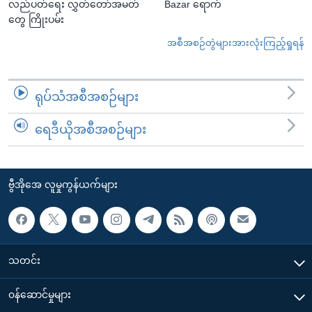
လည်ပတ်ရေး လွှတ်တော်အမတ်
Bazar ရောက်
တွေ ကြိုးပမ်း
အစီအစဉ်တွဲများအားလုံးကြည့်ရှုရန်
ရုပ်သံအစီအစဉ်များ
ရေဒီယိုအစီအစဉ်များ
ဗွီအိုအေ လူမှုကွန်ယက်များ
သတင်း
၀န်ဆောင်မှုများ