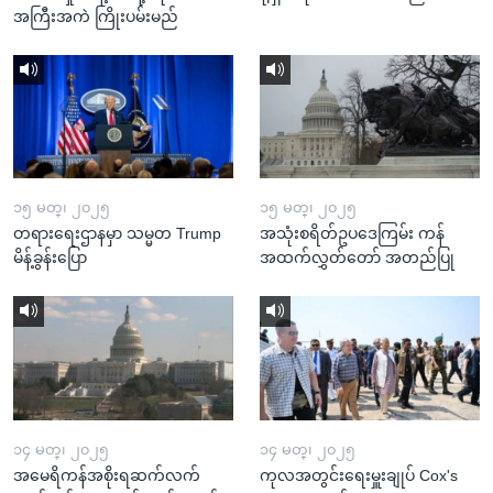
အကြီးအကဲ ကြိုးပမ်းမည်
၁၅ မတ္၊ ၂၀၂၅
၁၅ မတ္၊ ၂၀၂၅
တရားရေးဌာနမှာ သမ္မတ Trump
အသုံးစရိတ်ဥပဒေကြမ်း ကန်
မိန့်ခွန်းပြော
အထက်လွှတ်တော် အတည်ပြု
၁၄ မတ္၊ ၂၀၂၅
၁၄ မတ္၊ ၂၀၂၅
အမေရိကန်အစိုးရဆက်လက်
ကုလအတွင်းရေးမှူးချုပ် Cox's