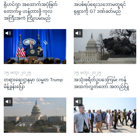
ရိုဟင်ဂျာ အထောက်အပံ့ဖြတ်
အပစ်ရပ်ရေးသဘောမတူရင်
တောက်မှု ဟန့်တားဖို့ ကုလ
ရုရှားကို G7 ဒဏ်ခတ်မည်
အကြီးအကဲ ကြိုးပမ်းမည်
၁၅ မတ္၊ ၂၀၂၅
၁၅ မတ္၊ ၂၀၂၅
တရားရေးဌာနမှာ သမ္မတ Trump
အသုံးစရိတ်ဥပဒေကြမ်း ကန်
မိန့်ခွန်းပြော
အထက်လွှတ်တော် အတည်ပြု