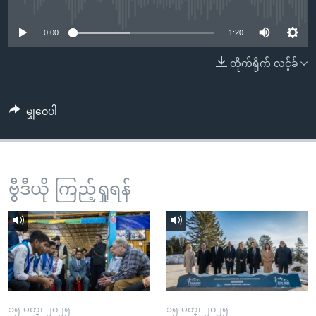
No media source currently available
အ
သုတပဒေသာ အင်္ဂလိပ်စာ
ညွန်း
Learning English
0:00
1:20
စာမျက်နှာ
သို့
ဗွီအိုအေ လူမှုကွန်ယက်များ
တိုက်ရိုက် လင့်ခ်
ကျော်
ကြည့်
မျှဝေပါ
ရန်
ဘာသာစကားများ
ရှာဖွေ
ရန်
နေရာ
ဗွီဒီယို ကြည့်ရှုရန်
သို့
ကျော်
ရန်
၁၅ မတ္၊ ၂၀၂၅
၁၅ မတ္၊ ၂၀၂၅