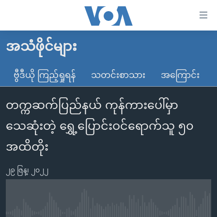
သုံး
ရ
လွယ်ကူ
အသံဖိုင်များ
မူလစာမျက်နှာ
စေ
မြန်မာ
ဗွီဒီယို ကြည့်ရှုရန်
သတင်းစာသား
အကြောင်း
သည့်
ကမ္ဘာ့သတင်းများ
Link
တက္ကဆက်ပြည်နယ် ကုန်ကားပေါ်မှာ
ဗွီဒီယို
နိုင်ငံတကာ
များ
သတင်းလွတ်လပ်ခွင့်
အမေရိကန်
သေဆုံးတဲ့ ရွှေ့ပြောင်းဝင်ရောက်သူ ၅၀
ပင်မ
ရပ်ဝန်းတခု လမ်းတခု အလွန်
တရုတ်
အကြောင်းအရာ
အထိတိုး
သို့
အင်္ဂလိပ်စာလေ့လာမယ်
အစ္စရေး-ပါလက်စတိုင်း
ကျော်
၂၉ ဇြန္၊ ၂၀၂၂
အပတ်စဉ်ကဏ္ဍများ
အမေရိကန်သုံးအီဒီယံ
ကြည့်
ရေဒီယိုနှင့်ရုပ်သံ အချက်အလက်များ
မကြေးမုံရဲ့ အင်္ဂလိပ်စာ
ရေဒီယို
ရန်
ပင်မ
ရေဒီယို/တီဗွီအစီအစဉ်
ရုပ်ရှင်ထဲက အင်္ဂလိပ်စာ
တီဗွီ