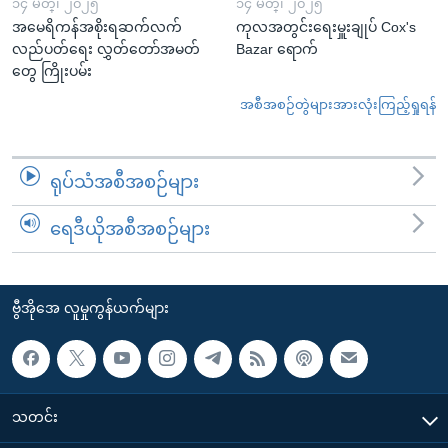
၁၄ မတ္၊ ၂၀၂၅
၁၄ မတ္၊ ၂၀၂၅
အမေရိကန်အစိုးရဆက်လက်
ကုလအတွင်းရေးမှူးချုပ် Cox's
လည်ပတ်ရေး လွှတ်တော်အမတ်
Bazar ရောက်
တွေ ကြိုးပမ်း
အစီအစဉ်တွဲများအားလုံးကြည့်ရှုရန်
ရုပ်သံအစီအစဉ်များ
ရေဒီယိုအစီအစဉ်များ
ဗွီအိုအေ လူမှုကွန်ယက်များ
သတင်း