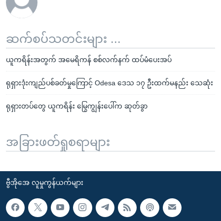
ဆက်စပ်သတင်းများ ...
ယူကရိန်းအတွက် အမေရိကန် စစ်လက်နက် ထပ်မံပေးအပ်
ရုရှားဒုံးကျည်ပစ်ခတ်မှုကြောင့် Odesa ဒေသ ၁၇ ဦးထက်မနည်း သေဆုံး
ရုရှားတပ်တွေ ယူကရိန်း မြွေကျွန်းပေါ်က ဆုတ်ခွာ
အခြားဖတ်ရှုစရာများ
ဗွီအိုအေ လူမှုကွန်ယက်များ