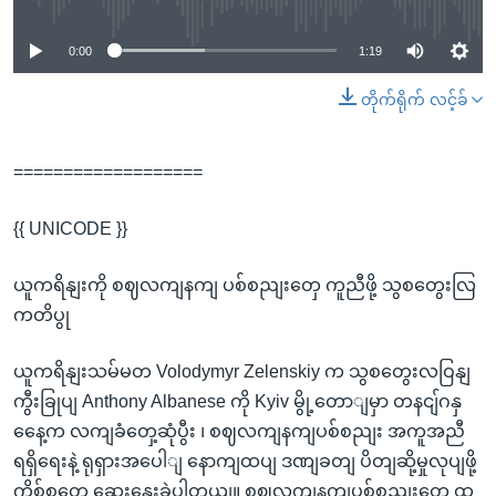
0:00
1:19
တိုက်ရိုက် လင့်ခ်
===================
{{ UNICODE }}
ယူကရိနျးကို စဈလကျနကျ ပစ်စညျးတှေ ကူညီဖို့ သွစတွေးလြ
ကတိပွု
ယူကရိနျးသမ်မတ Volodymyr Zelenskiy က သွစတွေးလဝြနျ
ကွီးခြုပျ Anthony Albanese ကို Kyiv မွို့တောျမှာ တနငျ်ဂနှ
နေေ့က လကျခံတှေ့ဆုံပွီး ၊ စဈလကျနကျပစ်စညျး အကူအညီ
ရရှိရေးနဲ့ ရုရှားအပေါျ နောကျထပျ ဒဏျခတျ ပိတျဆို့မှုလုပျဖို့
ကိစ်စတှေ ဆှေးနှေးခဲ့ပါတယျ။ စဈလကျနကျပစ်စညျးတှေ ထ