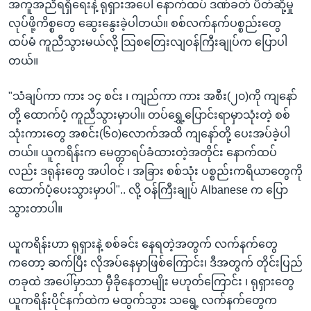
အကူအညီရရှိရေးနဲ့ ရုရှားအပေါ် နောက်ထပ် ဒဏ်ခတ် ပိတ်ဆို့မှု
လုပ်ဖို့ကိစ္စတွေ ဆွေးနွေးခဲ့ပါတယ်။ စစ်လက်နက်ပစ္စည်းတွေ
ထပ်မံ ကူညီသွားမယ်လို့ သြစတြေးလျဝန်ကြီးချုပ်က ပြောပါ
တယ်။
"သံချပ်ကာ ကား ၁၄ စင်း ၊ ကျည်ကာ ကား အစီး(၂၀)ကို ကျနော်
တို့ ထောက်ပံ့ ကူညီသွားမှာပါ။ တပ်ရွှေ့ပြောင်းရာမှာသုံးတဲ့ စစ်
သုံးကားတွေ အစင်း(၆၀)လောက်အထိ ကျနော်တို့ ပေးအပ်ခဲ့ပါ
တယ်။ ယူကရိန်းက မေတ္တာရပ်ခံထားတဲ့အတိုင်း နောက်ထပ်
လည်း ဒရုန်းတွေ အပါဝင် ၊ အခြား စစ်သုံး ပစ္စည်းကရိယာတွေကို
ထောက်ပံ့ပေးသွားမှာပါ".. လို့ ဝန်ကြီးချုပ် Albanese က ပြော
သွားတာပါ။
ယူကရိန်းဟာ ရုရှားနဲ့ စစ်ခင်း နေရတဲ့အတွက် လက်နက်တွေ
ကတော့ ဆက်ပြီး လိုအပ်နေမှာဖြစ်ကြောင်း၊ ဒီအတွက် တိုင်းပြည်
တခုထဲ အပေါ်မှာသာ မှီခိုနေတာမျိုး မဟုတ်ကြောင်း ၊ ရုရှားတွေ
ယူကရိန်းပိုင်နက်ထဲက မထွက်သွား သရွေ့ လက်နက်တွေက