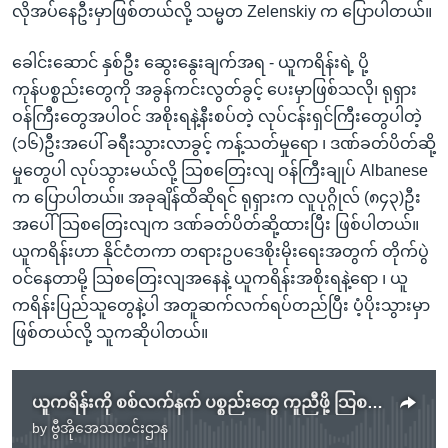
လိုအပ်နေဦးမှာဖြစ်တယ်လို့ သမ္မတ Zelenskiy က ပြောပါတယ်။
ခေါင်းဆောင် နှစ်ဦး ဆွေးနွေးချက်အရ - ယူကရိန်းရဲ့ ပို့
ကုန်ပစ္စည်းတွေကို အခွန်ကင်းလွတ်ခွင့် ပေးမှာဖြစ်သလို၊ ရုရှား
ဝန်ကြီးတွေအပါဝင် အစိုးရနဲ့နီးစပ်တဲ့ လုပ်ငန်းရှင်ကြီးတွေပါတဲ့
(၁၆)ဦးအပေါ် ခရီးသွားလာခွင့် ကန့်သတ်မှုရော ၊ ဒဏ်ခတ်ပိတ်ဆို့
မှုတွေပါ လုပ်သွားမယ်လို့ သြစတြေးလျ ဝန်ကြီးချုပ် Albanese
က ပြောပါတယ်။ အခုချိန်ထိဆိုရင် ရုရှားက လူပုဂ္ဂိုလ် (၈၄၃)ဦး
အပေါ် သြစတြေးလျက ဒဏ်ခတ်ပိတ်ဆို့ထားပြီး ဖြစ်ပါတယ်။
ယူကရိန်းဟာ နိုင်ငံတကာ တရားဥပဒေစိုးမိုးရေးအတွက် တိုက်ပွဲ
ဝင်နေတာမို့ သြစတြေးလျအနေနဲ့ ယူကရိန်းအစိုးရနဲ့ရော ၊ ယူ
ကရိန်းပြည်သူတွေနဲ့ပါ အတူဆက်လက်ရပ်တည်ပြီး ပံ့ပိုးသွားမှာ
ဖြစ်တယ်လို့ သူကဆိုပါတယ်။
ယူကရိန်းကို စစ်လက်နက် ပစ္စည်းတွေ ကူညီဖို့ သြစတြေးလျ ကတိပြု
by
ဗွီအိုအေသတင်းဌာန
No media source currently available