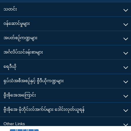
သတင်း
၀န်ဆောင်မှုများ
အပတ်စဉ်ကဏ္ဍများ
အင်္ဂလိပ်သင်ခန်းစာများ
ရေဒီယို
ရုပ်သံအစီအစဉ်နှင့် ဗွီဒီယိုကဏ္ဍများ
ဗွီအိုအေအကြောင်း
ဗွီအိုအေ မိုဘိုင်းလ်အက်ပ်များ ဒေါင်းလုတ်ယူရန်
Other Links