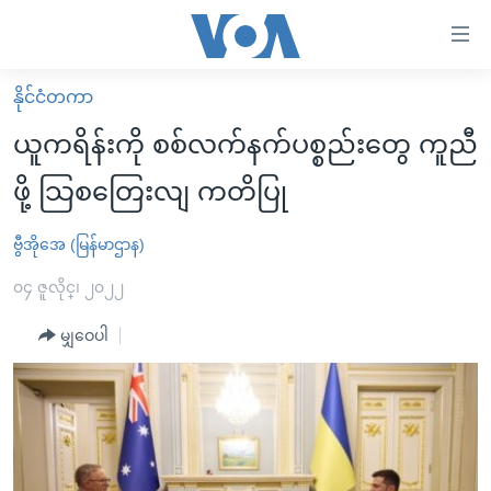
သုံး
ရ
လွယ်ကူ
နိုင်ငံတကာ
မူလစာမျက်နှာ
စေ
ယူကရိန်းကို စစ်လက်နက်ပစ္စည်းတွေ ကူညီ
မြန်မာ
သည့်
ဖို့ သြစတြေးလျ ကတိပြု
ကမ္ဘာ့သတင်းများ
Link
ဗွီဒီယို
နိုင်ငံတကာ
ဗွီအိုအေ (မြန်မာဌာန)
များ
သတင်းလွတ်လပ်ခွင့်
အမေရိကန်
၀၄ ဇူလိုင္၊ ၂၀၂၂
ပင်မ
ရပ်ဝန်းတခု လမ်းတခု အလွန်
တရုတ်
အကြောင်းအရာ
မျှဝေပါ
သို့
အင်္ဂလိပ်စာလေ့လာမယ်
အစ္စရေး-ပါလက်စတိုင်း
ကျော်
အပတ်စဉ်ကဏ္ဍများ
အမေရိကန်သုံးအီဒီယံ
ကြည့်
ရေဒီယိုနှင့်ရုပ်သံ အချက်အလက်များ
မကြေးမုံရဲ့ အင်္ဂလိပ်စာ
ရေဒီယို
ရန်
ပင်မ
ရေဒီယို/တီဗွီအစီအစဉ်
ရုပ်ရှင်ထဲက အင်္ဂလိပ်စာ
တီဗွီ