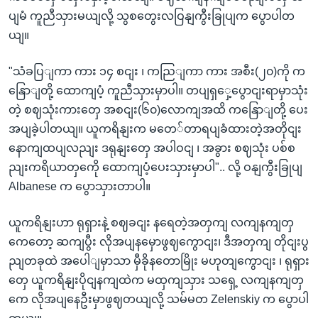
ပျမံ ကူညီသှားမယျလို့ သွစတွေးလဝြနျကွီးခြုပျက ပွောပါတ
ယျ။
"သံခပြျကာ ကား ၁၄ စငျး ၊ ကညြျကာ ကား အစီး(၂၀)ကို က
နြောျတို့ ထောကျပံ့ ကူညီသှားမှာပါ။ တပျရှှေ့ပွောငျးရာမှာသုံး
တဲ့ စဈသုံးကားတှေ အစငျး(၆၀)လောကျအထိ ကနြောျတို့ ပေး
အပျခဲ့ပါတယျ။ ယူကရိနျးက မတေ်တာရပျခံထားတဲ့အတိုငျး
နောကျထပျလညျး ဒရုနျးတှေ အပါဝငျ ၊ အခွား စဈသုံး ပစ်စ
ညျးကရိယာတှကေို ထောကျပံ့ပေးသှားမှာပါ".. လို့ ဝနျကွီးခြုပျ
Albanese က ပွောသှားတာပါ။
ယူကရိနျးဟာ ရုရှားနဲ့ စဈခငျး နရေတဲ့အတှကျ လကျနကျတှ
ကေတော့ ဆကျပွီး လိုအပျနမှောဖွဈကွောငျး၊ ဒီအတှကျ တိုငျးပွ
ညျတခုထဲ အပေါျမှာသာ မှီခိုနတောမြိုး မဟုတျကွောငျး ၊ ရုရှား
တှေ ယူကရိနျးပိုငျနကျထဲက မထှကျသှား သရှေ့ လကျနကျတှ
ကေ လိုအပျနေဦးမှာဖွဈတယျလို့ သမ်မတ Zelenskiy က ပွောပါ