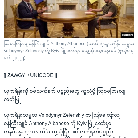
အ
သုတပဒေသာ အင်္ဂလိပ်စာ
ညွန်း
Learning English
စာမျက်နှာ
သို့
ဗွီအိုအေ လူမှုကွန်ယက်များ
ကျော်
ကြည့်
သြစတြေးလျဝန်ကြီးချုပ် Anthony Albanese (ဘယ်)နဲ့ ယူကရိန်း သမ္မတ
Volodymyr Zelenskiy တို့ Kyiv မြို့တော်မှာ တွေ့ဆုံဆွေးနွေးစဉ် (ဇူလိုင် ၃
ရန်
ဘာသာစကားများ
ရက် ၂၀၂၂)
ရှာဖွေ
ရန်
[[ ZAWGYI / UNICODE ]]
နေရာ
သို့
ယူကရိန်းကို စစ်လက်နက် ပစ္စည်းတွေ ကူညီဖို့ သြစတြေးလျ
ကျော်
ကတိပြု
ရန်
ယူကရိန်းသမ္မတ Volodymyr Zelenskiy က သြစတြေးလျ
ဝန်ကြီးချုပ် Anthony Albanese ကို Kyiv မြို့တော်မှာ
တနင်္ဂနွေနေ့က လက်ခံတွေ့ဆုံပြီး ၊ စစ်လက်နက်ပစ္စည်း