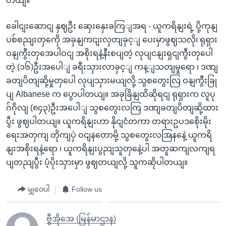
တယျ။
ခေါငျးဆောငျ နှဈဦး ဆှေးနှေးခကြျအရ - ယူကရိနျးရဲ့ ပို့ကုနျ
ပစ်စညျးတှကေို အခှနျကငျးလှတျခှင့ျ ပေးမှာဖွဈသလို၊ ရုရှား
ဝနျကွီးတှအေပါဝငျ အစိုးရနဲ့နီးစပျတဲ့ လုပျငနျးရှငျကွီးတှပေါ
တဲ့ (၁၆)ဦးအပေါျ ခရီးသှားလာခှင့ျ ကန့ျသတျမှုရော ၊ ဒဏျ
ခတျပိတျဆို့မှုတှပေါ လုပျသှားမယျလို့ သွစတွေးလြ ဝနျကွီးခြု
ပျ Albanese က ပွောပါတယျ။ အခုခြိနျထိဆိုရငျ ရုရှားက လူပု
ဂ်ဂိုလျ (၈၄၃)ဦးအပေါျ သွစတွေးလကြ ဒဏျခတျပိတျဆို့ထား
ပွီး ဖွဈပါတယျ။ ယူကရိနျးဟာ နိုငျငံတကာ တရားဥပဒစေိုးမိုး
ရေးအတှကျ တိုကျပှဲ ဝငျနတောမို့ သွစတွေးလအြနနေဲ့ ယူကရိ
နျးအစိုးရနဲ့ရော ၊ ယူကရိနျးပွညျသူတှနေဲ့ပါ အတူဆကျလကျရ
ပျတညျပွီး ပံ့ပိုးသှားမှာ ဖွဈတယျလို့ သူကဆိုပါတယျ။
မျှဝေပါ
Follow us
ဗွီအိုအေ (မြန်မာဌာန)