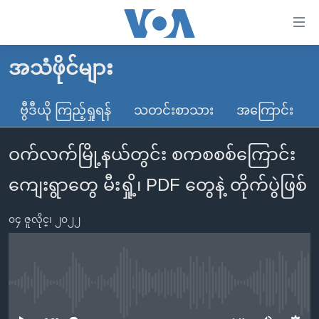
သုံး
ရ
လွယ်ကူ
အသံဖိုင်များ
မူလစာမျက်နှာ
စေ
မြန်မာ
ဗွီဒီယို ကြည့်ရှုရန်
သတင်းစာသား
အကြောင်း
သည့်
ကမ္ဘာ့သတင်းများ
Link
ဝက်လက်မြို့နယ်တွင်း စကစစစ်ကြောင်း
ဗွီဒီယို
နိုင်ငံတကာ
များ
သတင်းလွတ်လပ်ခွင့်
အမေရိကန်
ကျေးရွာတွေ မီးရှို့၊ PDF တွေနဲ့ တိုက်ပွဲဖြစ်
ပင်မ
ရပ်ဝန်းတခု လမ်းတခု အလွန်
တရုတ်
အကြောင်းအရာ
၀၄ ဇူလိုင္၊ ၂၀၂၂
သို့
အင်္ဂလိပ်စာလေ့လာမယ်
အစ္စရေး-ပါလက်စတိုင်း
ကျော်
အပတ်စဉ်ကဏ္ဍများ
အမေရိကန်သုံးအီဒီယံ
ကြည့်
ရေဒီယိုနှင့်ရုပ်သံ အချက်အလက်များ
မကြေးမုံရဲ့ အင်္ဂလိပ်စာ
ရေဒီယို
ရန်
No media source currently available
ပင်မ
ရေဒီယို/တီဗွီအစီအစဉ်
ရုပ်ရှင်ထဲက အင်္ဂလိပ်စာ
တီဗွီ