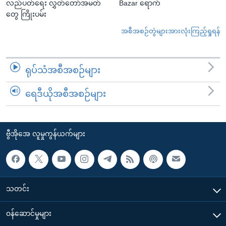
လည်ပတ်ရေး လွှတ်တော်အမတ်
Bazar ရောက်
တွေ ကြိုးပမ်း
အစီအစဉ်တွဲများအားလုံးကြည့်ရှုရန်
ရုပ်သံအစီအစဉ်များ
ရေဒီယိုအစီအစဉ်များ
ဗွီအိုအေ လူမှုကွန်ယက်များ
သတင်း
၀န်ဆောင်မှုများ