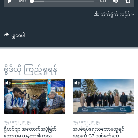
အ
0:00
4:41
သုတပဒေသာ အင်္ဂလိပ်စာ
ညွန်း
Learning English
တိုက်ရိုက် လင့်ခ်
စာမျက်နှာ
သို့
ဗွီအိုအေ လူမှုကွန်ယက်များ
ကျော်
မျှဝေပါ
ကြည့်
ရန်
ဘာသာစကားများ
ရှာဖွေ
ဗွီဒီယို ကြည့်ရှုရန်
ရန်
နေရာ
သို့
ကျော်
ရန်
၁၅ မတ္၊ ၂၀၂၅
၁၅ မတ္၊ ၂၀၂၅
ရိုဟင်ဂျာ အထောက်အပံ့ဖြတ်
အပစ်ရပ်ရေးသဘောမတူရင်
တောက်မှု ဟန့်တားဖို့ ကုလ
ရုရှားကို G7 ဒဏ်ခတ်မည်