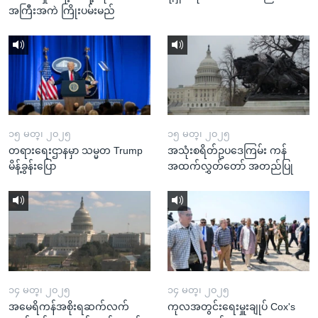
အကြီးအကဲ ကြိုးပမ်းမည်
၁၅ မတ္၊ ၂၀၂၅
၁၅ မတ္၊ ၂၀၂၅
တရားရေးဌာနမှာ သမ္မတ Trump
အသုံးစရိတ်ဥပဒေကြမ်း ကန်
မိန့်ခွန်းပြော
အထက်လွှတ်တော် အတည်ပြု
၁၄ မတ္၊ ၂၀၂၅
၁၄ မတ္၊ ၂၀၂၅
အမေရိကန်အစိုးရဆက်လက်
ကုလအတွင်းရေးမှူးချုပ် Cox's